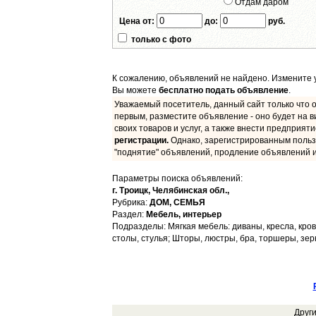
Отдам даром
Цена от:
до:
руб.
только с фото
К сожалению, объявлений не найдено. Измените у
Вы можете
бесплатно подать объявление
.
Уважаемый посетитель, данный сайт только что о
первым, разместите объявление - оно будет на в
своих товаров и услуг, а также внести предприят
регистрации.
Однако, зарегистрированным польз
"поднятие" объявлений, продление объявлений и
Параметры поиска объявлений:
г. Троицк,
Челябинская обл.,
Рубрика:
ДОМ, СЕМЬЯ
Раздел:
Мебель, интерьер
Подразделы: Мягкая мебель: диваны, кресла, кров
столы, стулья; Шторы, люстры, бра, торшеры, зер
Друг