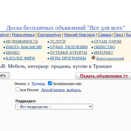
Доска бесплатных объявлений "Все для всех"
рбург
Новосибирск
Екатеринбург
Нижний Новгород
Самара
Омск
Ка
|
|
|
|
|
|
НЕДВИЖИМОСТЬ
УСЛУГИ
ОТДАМ ДАРОМ
РАБОТА, ВАКАНСИИ
ОТДЫХ, УВЛЕЧЕНИЯ
ОБЩЕСТВО
БИЗНЕС
ПУТЕВКИ, КУРОРТЫ
ИНТЕРНЕТ
КАТАЛОГ ФИРМ
ИГРЫ, ПРОГРАММЫ
Карта категорий
: Мебель, интерьер: продажа, куплю в Троицке
Подать объявление >>
г. Троицк
Регион:
,
Челябинская обл.
вся Россия
Другой регион, выбрать.
Подраздел: