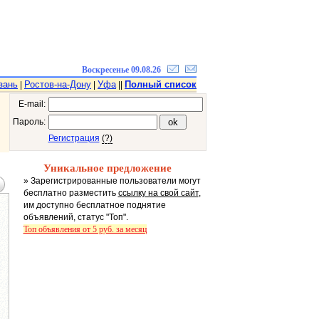
Воскресенье 09.08.26
зань
Ростов-на-Дону
Уфа
Полный список
|
|
||
E-mail:
Пароль:
Регистрация
(?)
Уникальное предложение
» Зарегистрированные пользователи могут
бесплатно разместить
ссылку на свой сайт
,
им доступно бесплатное поднятие
объявлений, статус "Топ".
Топ объявления от 5 руб. за месяц