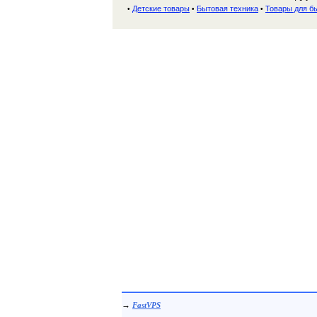
Детские товары
Бытовая техника
Товары для бы
•
•
•
→
FastVPS