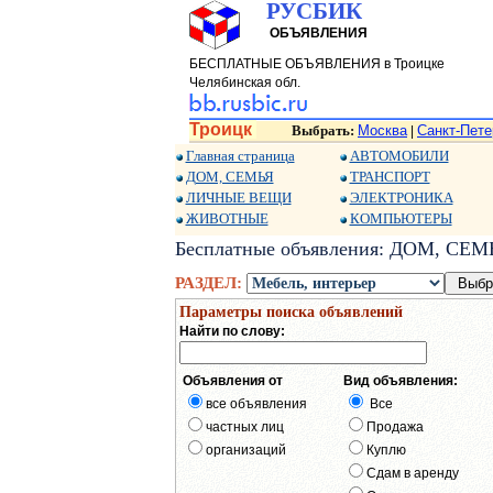
РУСБИК
ОБЪЯВЛЕНИЯ
БЕСПЛАТНЫЕ ОБЪЯВЛЕНИЯ в Троицке
Челябинская обл.
Троицк
Выбрать:
Москва
Санкт-Пете
|
Главная страница
АВТОМОБИЛИ
ДОМ, СЕМЬЯ
ТРАНСПОРТ
ЛИЧНЫЕ ВЕЩИ
ЭЛЕКТРОНИКА
ЖИВОТНЫЕ
КОМПЬЮТЕРЫ
Бесплатные объявления: ДОМ, СЕМЬЯ
РАЗДЕЛ:
Параметры поиска объявлений
Найти по слову:
Объявления от
Вид объявления:
все объявления
Все
частных лиц
Продажа
организаций
Куплю
Сдам в аренду