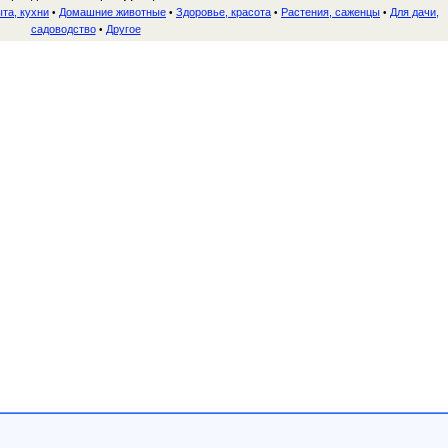
та, кухни
Домашние животные
Здоровье, красота
Растения, саженцы
Для дачи,
•
•
•
•
садоводство
Другое
•