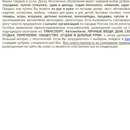
Ваших товаров и услуг. Доска бесплатных объявлений имеет широкий выбор рубрик,
(
продажа
),
куплю
(
покупка
),
сдам в аренду
,
отдам бесплатно
,
обменяю
,
сдам
Продать или купить Вы можете
из рук в руки
по лучшим ценам: авто: автомобили
изделия, косметика, мебель, товары для дома и для детей, бытовая техника: тел
товары, игры, игрушки, детские коляски, велосипеды, продажа, куплю в
грузоперевозки, автомобили, автосервис, репетиторы. Есть возможность сортировки
могут внести предприятие в
каталог организаций
по городам России после регистр
Особые привилегии зарегистрированным пользователям: размещение ссылок на са
подходящую категорию из:
ТРАНСПОРТ
,
Автомобили
,
ЛИЧНЫЕ ВЕЩИ
,
ДОМ
,
СЕ
ОТДЫХ
,
УВЛЕЧЕНИЯ
,
ОБЩЕСТВО
,
ОТДАМ В ДОБРЫЕ РУКИ.
и затем щелкните
больший интерес у посетителей. Если Вы затрудняетесь с выбором, войдите в
Кар
создадим рубрику специально для Вас.
Вся ответственность за содержание разме
размещенные на сайте bb.rusbic.ru являются собственностью их владельцев.