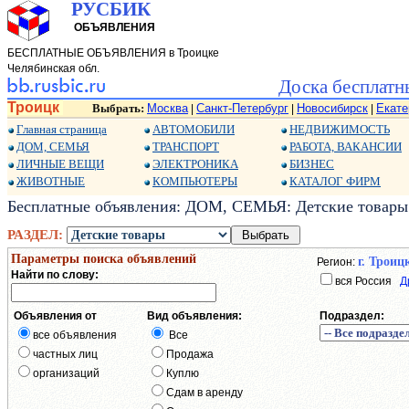
РУСБИК
ОБЪЯВЛЕНИЯ
БЕСПЛАТНЫЕ ОБЪЯВЛЕНИЯ в Троицке
Челябинская обл.
Доска бесплатн
Троицк
Выбрать:
Москва
Санкт-Петербург
Новосибирск
Екате
|
|
|
Главная страница
АВТОМОБИЛИ
НЕДВИЖИМОСТЬ
ДОМ, СЕМЬЯ
ТРАНСПОРТ
РАБОТА, ВАКАНСИИ
ЛИЧНЫЕ ВЕЩИ
ЭЛЕКТРОНИКА
БИЗНЕС
ЖИВОТНЫЕ
КОМПЬЮТЕРЫ
КАТАЛОГ ФИРМ
Бесплатные объявления: ДОМ, СЕМЬЯ: Детские товары:
РАЗДЕЛ:
Параметры поиска объявлений
г. Троиц
Регион:
Найти по слову:
вся Россия
Д
Объявления от
Вид объявления:
Подраздел:
все объявления
Все
частных лиц
Продажа
организаций
Куплю
Сдам в аренду