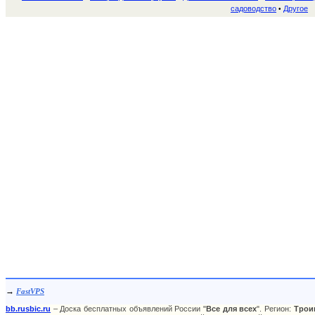
садоводство
Другое
•
→
FastVPS
bb.rusbic.ru
– Доска бесплатных объявлений России "
Все для всех
". Регион:
Трои