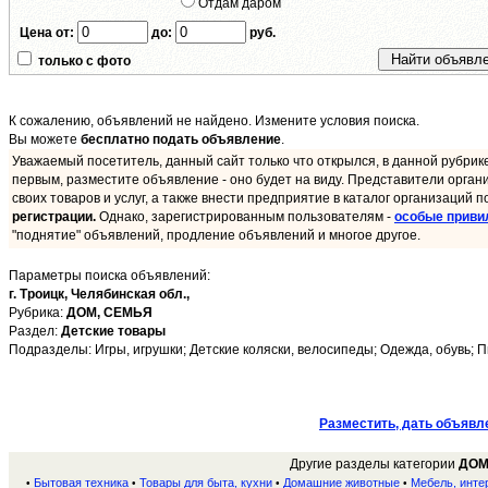
Отдам даром
Цена от:
до:
руб.
только с фото
К сожалению, объявлений не найдено. Измените условия поиска.
Вы можете
бесплатно подать объявление
.
Уважаемый посетитель, данный сайт только что открылся, в данной рубрик
первым, разместите объявление - оно будет на виду. Представители орган
своих товаров и услуг, а также внести предприятие в каталог организаций п
регистрации.
Однако, зарегистрированным пользователям -
особые приви
"поднятие" объявлений, продление объявлений и многое другое.
Параметры поиска объявлений:
г. Троицк,
Челябинская обл.,
Рубрика:
ДОМ, СЕМЬЯ
Раздел:
Детские товары
Подразделы: Игры, игрушки; Детские коляски, велосипеды; Одежда, обувь; П
Разместить, дать объявл
Другие разделы категории
ДОМ
Бытовая техника
Товары для быта, кухни
Домашние животные
Мебель, инте
•
•
•
•