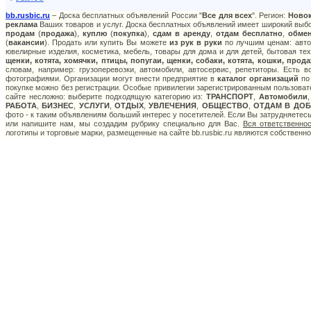
bb.rusbic.ru
– Доска бесплатных объявлений России "
Все для всех
". Регион:
Ново
реклама
Ваших товаров и услуг. Доска бесплатных объявлений имеет широкий выбор
продам
(
продажа
),
куплю
(
покупка
),
сдам в аренду
,
отдам бесплатно
,
обме
(
вакансии
). Продать или купить Вы можете
из рук в руки
по лучшим ценам: авто:
ювелирные изделия, косметика, мебель, товары для дома и для детей, бытовая тех
щенки, котята, хомячки, птицы, попугаи, щенки, собаки, котята, кошки, про
словам, например: грузоперевозки, автомобили, автосервис, репетиторы. Есть 
фотографиями. Организации могут внести предприятие в
каталог организаций
по 
покупке можно без регистрации. Особые привилегии зарегистрированным пользоват
сайте несложно: выберите подходящую категорию из:
ТРАНСПОРТ
,
Автомобили
РАБОТА
,
БИЗНЕС
,
УСЛУГИ
,
ОТДЫХ
,
УВЛЕЧЕНИЯ
,
ОБЩЕСТВО
,
ОТДАМ В ДОБ
фото - к таким объявлениям больший интерес у посетителей. Если Вы затрудняетес
или напишите нам, мы создадим рубрику специально для Вас.
Вся ответственно
логотипы и торговые марки, размещенные на сайте bb.rusbic.ru являются собственн