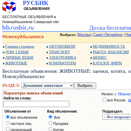
РУСБИК
ОБЪЯВЛЕНИЯ
БЕСПЛАТНЫЕ ОБЪЯВЛЕНИЯ в
Новокуйбышевске Самарская обл.
Доска бесплатн
Выбрать:
Москва
Санкт-Петербург
Но
|
|
Новокуйбышевск
Главная страница
АВТОМОБИЛИ
НЕДВИЖИМОСТЬ
ДОМ, СЕМЬЯ
ТРАНСПОРТ
РАБОТА, ВАКАНСИИ
ЛИЧНЫЕ ВЕЩИ
ЭЛЕКТРОНИКА
БИЗНЕС
ЖИВОТНЫЕ
КОМПЬЮТЕРЫ
КАТАЛОГ ФИРМ
Бесплатные объявления: ЖИВОТНЫЕ: щенки, котята, хо
Новокуйбышевске
РАЗДЕЛ:
Параметры поиска объявлений
г. Ново
Регион:
Найти по слову:
вся Россия
Д
Объявления от
Вид объявления:
Подраздел:
все объявления
Все
частных лиц
Продажа
организаций
Куплю