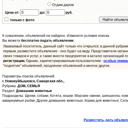
Отдам даром
Цена от:
до:
руб.
только с фото
К сожалению, объявлений не найдено. Измените условия поиска.
Вы можете
бесплатно подать объявление
.
Уважаемый посетитель, данный сайт только что открылся, в данной рубрик
первым, разместите объявление - оно будет на виду. Представители орган
своих товаров и услуг, а также внести предприятие в каталог организаций п
регистрации.
Однако, зарегистрированным пользователям -
особые приви
"поднятие" объявлений, продление объявлений и многое другое.
Параметры поиска объявлений:
г. Новокуйбышевск,
Самарская обл.,
Рубрика:
ДОМ, СЕМЬЯ
Раздел:
Домашние животные
Подразделы: Щенки, собаки; Котята, кошки; Морские свинки, шиншилла, хомя
аквариумные рыбки; Другие домашние животные; Корма для животных; Сельс
Разместить, дать объявл