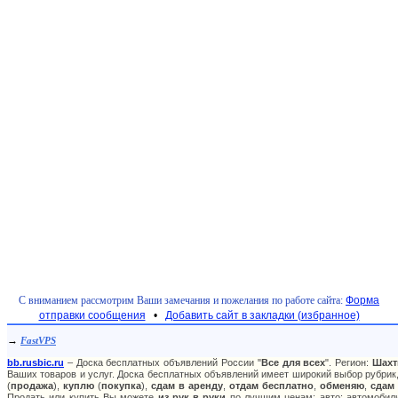
С вниманием рассмотрим Ваши замечания и пожелания по работе сайта:
Форма
отправки сообщения
•
Добавить сайт в закладки (избранное)
→
FastVPS
bb.rusbic.ru
– Доска бесплатных объявлений России "
Все для всех
". Регион:
Шах
Ваших товаров и услуг. Доска бесплатных объявлений имеет широкий выбор рубрик,
(
продажа
),
куплю
(
покупка
),
сдам в аренду
,
отдам бесплатно
,
обменяю
,
сдам
Продать или купить Вы можете
из рук в руки
по лучшим ценам: авто: автомобили