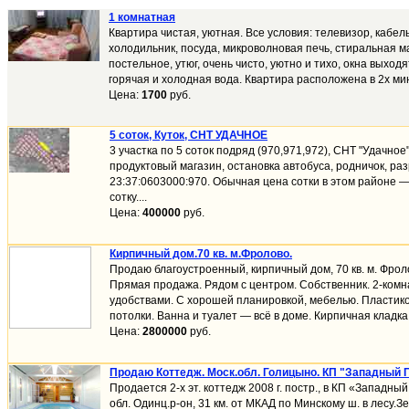
1 комнатная
Квартира чистая, уютная. Все условия: телевизор, кабел
холодильник, посуда, микроволновая печь, стиральная 
постельное, утюг, очень чисто, уютно и тихо, окна выходя
горячая и холодная вода. Квартира расположена в 2х мин
Цена:
1700
руб.
5 соток, Куток, СНТ УДАЧНОЕ
3 участка по 5 соток подряд (970,971,972), СНТ "Удачное
продуктовый магазин, остановка автобуса, родничок, ра
23:37:0603000:970. Обычная цена сотки в этом районе —
сотку....
Цена:
400000
руб.
Кирпичный дом.70 кв. м.Фролово.
Продаю благоустроенный, кирпичный дом, 70 кв. м. Фроло
Прямая продажа. Рядом с центром. Собственник. 2-комн
удобствами. С хорошей планировкой, мебелью. Пластик
потолки. Ванна и туалет — всё в доме. Кирпичная кладка 
Цена:
2800000
руб.
Продаю Коттедж. Моск.обл. Голицыно. КП "Западный П
Продается 2-х эт. коттедж 2008 г. постр., в КП «Западный
обл. Одинц.р-он, 31 км. от МКАД по Минскому ш. в лесу.Зе