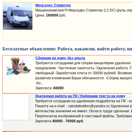
Мерседес Спринтер
Машинокомплект!!! Мерседес Спринтер 2,2 DCi (руль спра
Цена:
160000
руб.
Бесплатные объявления: Работа, вакансии, найти работу, 
Сборщик на дому, без опыта
Требуются сотрудники для сборки канцелярии удаленно (
предлагаем: -Частичная занятость -Удаленная работа -
свободный -Заработная плата от 30000 рублей -Возмож
развития в компании Ваши обязанности: -Сборка канцел
-Ко...
Зарплата:
60000
Удаленная работа на ПК / Наборщик текста на дому
Требуется сотрудник на удаленную подработку на ПК - н
Пишите на e-mail: - rabotatextdoc@yandex.ru Удаленная 
жительства значения не имеет. Оплата труда сдельная. 
Перепечатка изображений в текстовый файлы. Требовани
Зарплата
40000 - 70000 руб.