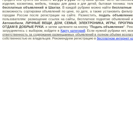
изделия, косметика, мебель, товары для дома и для детей, бытовая техника: те
бесплатных объявлений в Шахтах
. В каждой рубрике можно найти
бесплатные
возможность сортировки объявлений по цене, по дате, а также установить фильт
городам России после регистрации на сайте. Разместить,
подать объявление
пользователям: размещение ссылок на сайты, бесплатное поднятие объявлений и
Автомобили
,
ЛИЧНЫЕ ВЕЩИ
,
ДОМ
,
СЕМЬЯ
,
ЭЛЕКТРОНИКА
,
ИГРЫ
,
ПРОГРА
ОТДАМ В ДОБРЫЕ РУКИ.
и затем щелкните на кнопку "
Подать объявление
". Ре
затрудняетесь с выбором, войдите в
Карту категорий
. Если нужной рубрики нет, м
ответственность за содержание размещаемых объявлений в полном объёме возлага
собственностью их владельцев. Рекомендуем регистрацию в
бесплатном интернет к