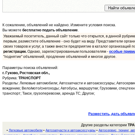
К сожалению, объявлений не найдено. Измените условия поиска.
Вы можете
бесплатно подать объявление
.
Уважаемый посетитель, данный сайт только что открылся, в данной рубрик
первым, разместите объявление - оно будет на виду. Представители орган
своих товаров и услуг, а также внести предприятие в каталог организаций п
регистрации.
Однако, зарегистрированным пользователям -
особые приви
"поднятие" объявлений, продление объявлений и многое другое.
Параметры поиска объявлений:
г. Гуково,
Ростовская обл.,
Рубрика:
ТРАНСПОРТ
Разделы: Легковые автомобили; Автозапчасти и автоаксессуары; Автосервис
вождению; Вело/мото/снегоходы; Автобусы, маршрутки; Грузовики, спецтех
транспорт; Такси, грузоперевозки, аренда ТС; Другое;
Разместить, дать объявл
Другие разделы категории
ТР
Легковые автомобили
Автозапчасти и автоаксессуары
Автосервис, тюнинг, ав
•
•
•