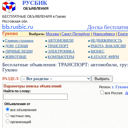
РУСБИК
ОБЪЯВЛЕНИЯ
БЕСПЛАТНЫЕ ОБЪЯВЛЕНИЯ в Гуково
Ростовская обл.
Доска бесплатн
Гуково
Выбрать:
Москва
Санкт-Петербург
Новосибирск
Екате
|
|
|
Главная страница
АВТОМОБИЛИ
НЕДВИЖИМОСТЬ
ДОМ, СЕМЬЯ
ТРАНСПОРТ
РАБОТА, ВАКАНСИИ
ЛИЧНЫЕ ВЕЩИ
ЭЛЕКТРОНИКА
БИЗНЕС
ЖИВОТНЫЕ
КОМПЬЮТЕРЫ
КАТАЛОГ ФИРМ
Бесплатные объявления: ТРАНСПОРТ: автомобили, груз
Гуково
РАЗДЕЛ:
Параметры поиска объявлений
г. Гуков
Регион:
Найти по слову:
вся Россия
Д
Объявления от
все объявления
частных лиц
организаций