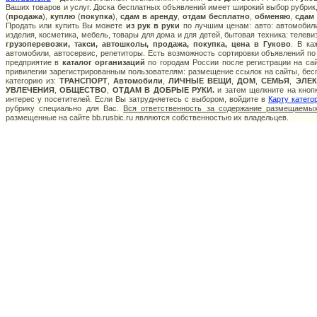
Ваших товаров и услуг. Доска бесплатных объявлений имеет широкий выбор рубрик,
(
продажа
),
куплю
(
покупка
),
сдам в аренду
,
отдам бесплатно
,
обменяю
,
сдам
Продать или купить Вы можете
из рук в руки
по лучшим ценам: авто: автомобили
изделия, косметика, мебель, товары для дома и для детей, бытовая техника: телев
грузоперевозки, такси, автошколы, продажа, покупка, цена в Гуково
. В к
автомобили, автосервис, репетиторы. Есть возможность сортировки объявлений по
предприятие в
каталог организаций
по городам России после регистрации на са
привилегии зарегистрированным пользователям: размещение ссылок на сайты, бесп
категорию из:
ТРАНСПОРТ
,
Автомобили
,
ЛИЧНЫЕ ВЕЩИ
,
ДОМ
,
СЕМЬЯ
,
ЭЛЕ
УВЛЕЧЕНИЯ
,
ОБЩЕСТВО
,
ОТДАМ В ДОБРЫЕ РУКИ.
и затем щелкните на кнопк
интерес у посетителей. Если Вы затрудняетесь с выбором, войдите в
Карту катего
рубрику специально для Вас.
Вся ответственность за содержание размещаемых
размещенные на сайте bb.rusbic.ru являются собственностью их владельцев.