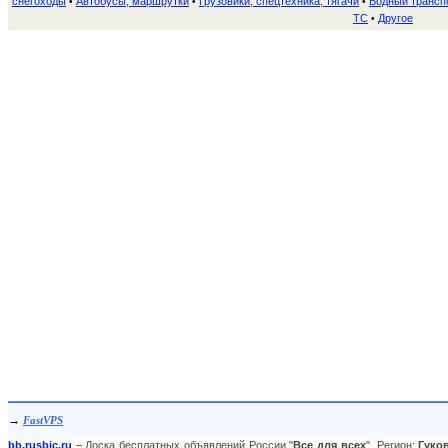
снегоходы
Автобусы, маршрутки
Грузовики, спецтехника, тягачи
Водный трансп
•
•
•
ТС
Другое
•
→
FastVPS
bb.rusbic.ru
– Доска бесплатных объявлений России "
Все для всех
". Регион:
Гуко