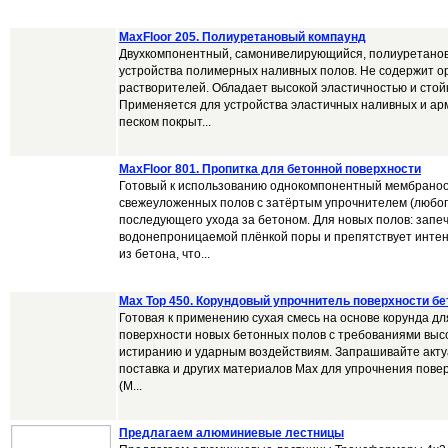
MaxFloor 205. Полиуретановый компаунд
Двухкомпонентный, самонивелирующийся, полиуретано
устройства полимерных наливных полов. Не содержит о
растворителей. Обладает высокой эластичностью и стой
Применяется для устройства эластичных наливных и а
песком покрыт...
MaxFloor 801. Пропитка для бетонной поверхности
Готовый к использованию однокомпонентный мембрано
свежеуложенных полов с затёртым упрочнителем (любого
последующего ухода за бетоном. Для новых полов: запе
водонепроницаемой плёнкой поры и препятствует инте
из бетона, что...
Max Top 450. Корундовый упрочнитель поверхности бе
Готовая к применению сухая смесь на основе корунда д
поверхности новых бетонных полов с требованиями высо
истиранию и ударным воздействиям. Запрашивайте акту
поставка и других материалов Max для упрочнения пове
(M...
Предлагаем алюминиевые лестницы