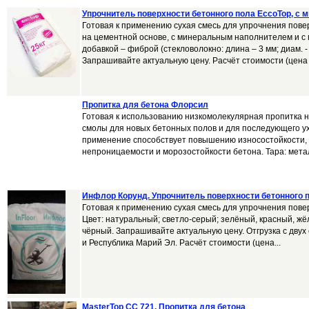
Упрочнитель поверхности бетонного пола EccoTop, с 
Готовая к применению сухая смесь для упрочнения пове
на цементной основе, с минеральным наполнителем и 
добавкой – фиброй (стекловолокно: длина – 3 мм; диам. - 
Запрашивайте актуальную цену. Расчёт стоимости (цена т
Пропитка для бетона Флорсил
Готовая к использованию низкомолекулярная пропитка н
смолы для новых бетонных полов и для последующего ух
применение способствует повышению износостойкости, 
непроницаемости и морозостойкости бетона. Тара: металли
Инфлор Корунд. Упрочнитель поверхности бетонного 
Готовая к применению сухая смесь для упрочнения пове
Цвет: натуральный; светло-серый; зелёный, красный, жё
чёрный. Запрашивайте актуальную цену. Отгрузка с двух 
и Республика Марий Эл. Расчёт стоимости (цена...
MasterTop CС 721. Пропитка для бетона