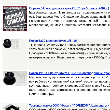
Портал "Арматурщики стран СНГ" ( работает с 2009 г.)
https://www.armaturshiki.ru предлагает к размещению на
освободившееся Место Справочно-Информационный - Б
Размер 150х150. Место Номер 05 ( пять ), Левый столбец,
Место свободно). Макет баннера изготовим бесплатно. Ц
Ротор 6x30 к центрифуге ЦЛн-16
1) Пробирки 25х95мм (без пробки 90мм) из полипропиле
закрывающиеся пробками, автоклавируемые. Выдерживаю
Пробирки 22х100мм (без пробки 90мм) из полиэтилена, 
незакрывающиеся. Выдерживают перегрузку 15000g. При 
Ротор 4x100 к центрифуге ЦЛн-16 и круглодонные про
Максимально допустимая частота вращения ротора 4х10
при работе с установленной крышкой, рассчитан на одн
круглодонных пробирок диаметром 37мм и длиной до 1
(без пробки 119мм) изготовлены из полипропилена, слаб
Цена:
100000
руб.
Торговая марка ООО "Фирма "ПОЛИКОМ". Центрифуги
ООО «Фирма «ПОЛИКОМ» учреждено 12 декабря 1990г. г