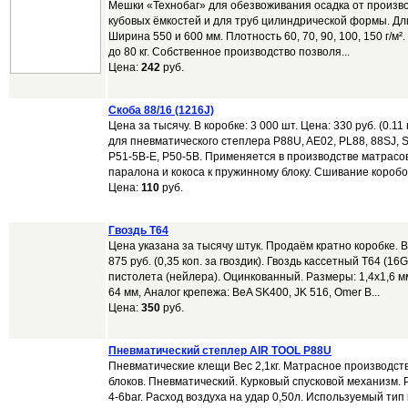
Мешки «Технобаг» для обезвоживания осадка от произв
кубовых ёмкостей и для труб цилиндрической формы. Дли
Ширина 550 и 600 мм. Плотность 60, 70, 90, 100, 150 г/м
до 80 кг. Собственное производство позволя...
Цена:
242
руб.
Скоба 88/16 (1216J)
Цена за тысячу. В коробке: 3 000 шт. Цена: 330 руб. (0.11 
для пневматического степлера P88U, AE02, PL88, 88SJ, 
P51-5B-E, P50-5B. Применяется в производстве матрасов
паралона и кокоса к пружинному блоку. Сшивание коробок
Цена:
110
руб.
Гвоздь T64
Цена указана за тысячу штук. Продаём кратно коробке. В 
875 руб. (0,35 коп. за гвоздик). Гвоздь кассетный T64 (1
пистолета (нейлера). Оцинкованный. Размеры: 1,4х1,6 м
64 мм, Аналог крепежа: BeA SK400, JK 516, Omer B...
Цена:
350
руб.
Пневматический степлер AIR TOOL P88U
Пневматические клещи Вес 2,1кг. Матрасное производст
блоков. Пневматический. Курковый спусковой механизм.
4-6bar. Расход воздуха на удар 0,50л. Используемый тип