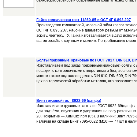
банковских сервисов и современные криптотехнологии. П
Гайка колпачковая гост 11860-85 и ОСТ 4Г 0.893.207
Производство колпачковой, колесной гайки класса точно
ОСТ 4Г 0.893.207. Рабочие диаметром резьбы от М3-М24
эскизу, чертежу, ТУ. Гайка изготавливается в двух исполн
шагов резьбы с крупным и мелким. По требованию клиент
Болты призонные, крановые по ГОСТ 7817, DIN 610, DIN
Изготавливаем под заказ призонные(крановые) болты с
посадки, с контровочными отверстиями и без, в основно
можем так же под заказ сделать DIN 610, DIN 609, DIN 
цех по термической обработки металла, что позволяет за
Винт грузовой гост 8922-69 (цапфа)
Изготавливаем грузовые винты по ГОСТ 8922-69(цапфы,
для подъёма, опускания и удержания на весу различных
20. Покрытие — Хим.Окс.прм (05). В наличии: Винт 7095-
наличии на складе Винт 7095-0022 (М16) — 77 шт в налич