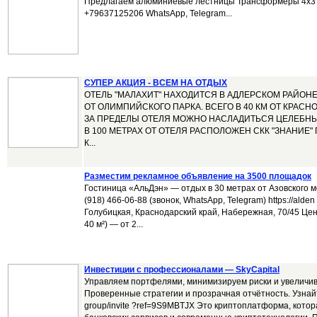
Предлагаем алюминиевые лестницы Трансформеры 4х3 п
+79637125206 WhatsApp, Telegram...
СУПЕР АКЦИЯ - ВСЕМ НА ОТДЫХ
ОТЕЛЬ "МАЛАХИТ" НАХОДИТСЯ В АДЛЕРСКОМ РАЙОНЕ 
ОТ ОЛИМПИЙСКОГО ПАРКА. ВСЕГО В 40 КМ ОТ КРАС
ЗА ПРЕДЕЛЫ ОТЕЛЯ МОЖНО НАСЛАДИТЬСЯ ЦЕЛЕБН
В 100 МЕТРАХ ОТ ОТЕЛЯ РАСПОЛОЖЕН СКК "ЗНАНИЕ"
К...
Размеcтим рекламное объявление на 3500 площадок
Гостиница «АльДэн» — отдых в 30 метрах от Азовского 
(918) 466-06-88 (звонок, WhatsApp, Telegram) https://alden . l
Голубицкая, Краснодарский край, Набережная, 70/45 Цены
40 м²) — от 2...
Инвестиции с профессионалами — SkyCapital
Управляем портфелями, минимизируем риски и увеличив
Проверенные стратегии и прозрачная отчётность. Узнайте
group/invite ?ref=9S9MBTJX Это криптоплатформа, кото