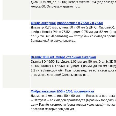
диам. 0,75 мм, дл. 62 мм; Hendix Mixarm 1/54 (под заказ): 
конуса 60. Отгрузка – кратно по...
Фибра анкерная, проволочная 0,75/50 и 0,75/60
Диаметр: 0,75 мм., длина: 50 и 60 мм (в ДНР, г. Харцызск).
фибры Hendix Prime 75/52 - диам. 0,75 мм, дл. 52 мм. (от
по 1,2 тн., в г. Череповец) ---- Отгрузка – со складов прои
Запрашивайте актуальную ц...
Dramix 3D и 4D. Фибра стальная анкерная
Dramix 3D 45/50-BL: Диам. 1,05 мм, дл. 50 мм; Dramix 3D 5
60 мм; Dramix 4D 55/60-BL: Диам. 1,05 мм, дл. 60 мм. Отг
1,2 тн. в Липецкой обл. При производстве есть свой дос
стоимость доставки! Самовывозом из ...
Фибра анкерная 1/50 и 1/60, проволочная
Диаметр: 1 мм, длина: 50 и 60 мм. ---- Возможна поставка
-- Отгрузка – со складов производств (в разных городах
цену. Расчёт стоимости (цена товара + доставка) – по за
поставки материалов для уст...