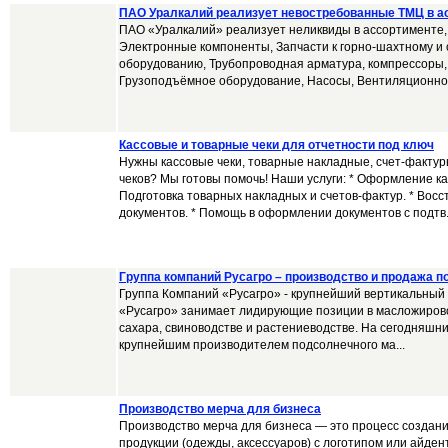
ПАО Уралкалий реализует невостребованные ТМЦ в а
ПАО «Уралкалий» реализует неликвиды в ассортименте,
Электронные компоненты, Запчасти к горно-шахтному и
оборудованию, Трубопроводная арматура, компрессоры, 
Грузоподъёмное оборудование, Насосы, Вентиляционное
Кассовые и товарные чеки для отчетности под ключ
Нужны кассовые чеки, товарные накладные, счет-фактур
чеков? Мы готовы помочь! Наши услуги: * Оформление кас
Подготовка товарных накладных и счетов-фактур. * Вос
документов. * Помощь в оформлении документов с подтв.
Группа компаний Русагро – производство и продажа 
Группа Компаний «Русагро» - крупнейший вертикальный 
«Русагро» занимает лидирующие позиции в масложирово
сахара, свиноводстве и растениеводстве. На сегодняшн
крупнейшим производителем подсолнечного ма...
Производство мерча для бизнеса
Производство мерча для бизнеса — это процесс создан
продукции (одежды, аксессуаров) с логотипом или айден