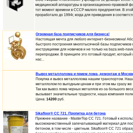
медицинской аппаратуры в организационно-правовой ф
тот момент времени в СССР-малого предприятия. В это
проработало до 1994г, когда для приведения в соответств
Огромная база подписчиков для бизнеса!
Настоящая мечта для любого интернет-бизнесмена! Абс
быстрого построения многотысячной базы подписчиков
инструкциями для новичков и не только на baza.web-navig
перепродажи. В принципе это готовый продукт, которы
нас...
Вывоз металлолома и прием лома, демонтаж в Москв
Покупка и вывоз металлолома нашим транспортом. Наш
металлолом по выгодным ценам и при этом мы сразу же 
Так как вывоз лома черных металлов из-за большого вес
вызывает значительные трудности, наша компания полно
Цена:
14200
руб.
Sikafloor® CC 721. Пропитка для бетона
Прежнее название - MasterTop CС 721. Готовый к испол
высококачественный запечатывающий материал для пос
бетоном, в том числе - цветным. Sikafloor® CC 721 обра