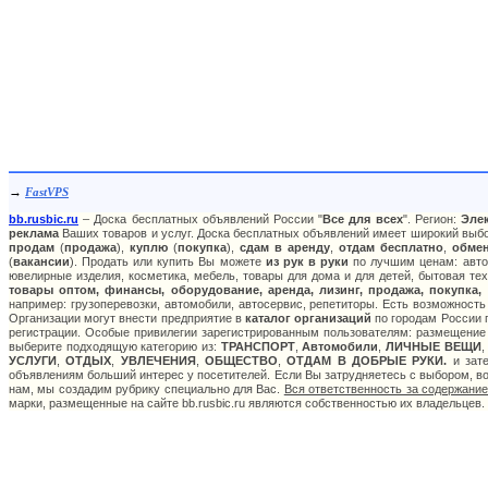
→
FastVPS
bb.rusbic.ru
– Доска бесплатных объявлений России "
Все для всех
". Регион:
Эле
реклама
Ваших товаров и услуг. Доска бесплатных объявлений имеет широкий выбор
продам
(
продажа
),
куплю
(
покупка
),
сдам в аренду
,
отдам бесплатно
,
обме
(
вакансии
). Продать или купить Вы можете
из рук в руки
по лучшим ценам: авто:
ювелирные изделия, косметика, мебель, товары для дома и для детей, бытовая тех
товары оптом, финансы, оборудование, аренда, лизинг, продажа, покупка,
например: грузоперевозки, автомобили, автосервис, репетиторы. Есть возможность
Организации могут внести предприятие в
каталог организаций
по городам России п
регистрации. Особые привилегии зарегистрированным пользователям: размещение с
выберите подходящую категорию из:
ТРАНСПОРТ
,
Автомобили
,
ЛИЧНЫЕ ВЕЩИ
УСЛУГИ
,
ОТДЫХ
,
УВЛЕЧЕНИЯ
,
ОБЩЕСТВО
,
ОТДАМ В ДОБРЫЕ РУКИ.
и зате
объявлениям больший интерес у посетителей. Если Вы затрудняетесь с выбором, в
нам, мы создадим рубрику специально для Вас.
Вся ответственность за содержани
марки, размещенные на сайте bb.rusbic.ru являются собственностью их владельцев.