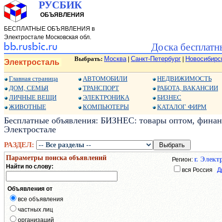
РУСБИК
ОБЪЯВЛЕНИЯ
БЕСПЛАТНЫЕ ОБЪЯВЛЕНИЯ в
Электростале Московская обл.
Доска бесплатн
Выбрать:
Москва
Санкт-Петербург
Новосибирс
|
|
Электросталь
Главная страница
АВТОМОБИЛИ
НЕДВИЖИМОСТЬ
ДОМ, СЕМЬЯ
ТРАНСПОРТ
РАБОТА, ВАКАНСИИ
ЛИЧНЫЕ ВЕЩИ
ЭЛЕКТРОНИКА
БИЗНЕС
ЖИВОТНЫЕ
КОМПЬЮТЕРЫ
КАТАЛОГ ФИРМ
Бесплатные объявления: БИЗНЕС: товары оптом, финанс
Электростале
РАЗДЕЛ:
Параметры поиска объявлений
г. Элект
Регион:
Найти по слову:
вся Россия
Д
Объявления от
все объявления
частных лиц
организаций