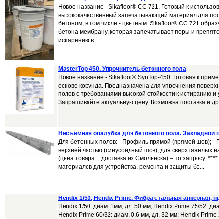
Новое название - Sikafloor® CC 721. Готовый к использо
высококачественный запечатывающий материал для пос
бетоном, в том числе - цветным. Sikafloor® CC 721 обра
бетона мембрану, которая запечатывает поры и препят
испарению в...
MasterTop 450. Упрочнитель бетонного пола
Новое название - Sikafloor® SynTop-450. Готовая к прим
основе корунда. Предназначена для упрочнения поверх
полов с требованиями высокой стойкости к истиранию и
Запрашивайте актуальную цену. Возможна поставка и друг
Несъёмная опалубка для бетонного пола. Закладной
Для бетонных полов: - Профиль прямой (прямой шов); -
верхней частью (синусоидный шов), для сверхтяжёлых на
(цена товара + доставка из Смоленска) – по запросу. ***
материалов для устройства, ремонта и защиты бе...
Hendix 1/50, Hendix Prime. Фибра стальная анкерная, 
Hendix 1/50: диам. 1мм, дл. 50 мм; Hendix Prime 75/52: диа
Hendix Prime 60/32: диам. 0,6 мм, дл. 32 мм; Hendix Prime