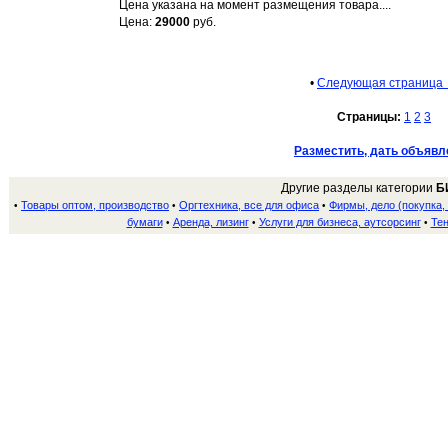
Цена указана на момент размещения товара....
Цена:
29000
руб.
•
Следующая страница
Страницы:
1
2
3
Разместить, дать объявл
Другие разделы категории
Б
Товары оптом, производство
Оргтехника, все для офиса
Фирмы, дело (покупка,
•
•
•
бумаги
Аренда, лизинг
Услуги для бизнеса, аутсорсинг
Тен
•
•
•