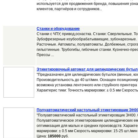
используется для продвижения бренда, повышения узна
клиентов, партнёров и сотрудников...
Станки и оборудование
Станки с ЧПУ, привод,оснастка. Станки: Сверлильные. Т
Зубофрезерные изубообрабатывающие, зубонарезные.
Расточные. Автоматы, полуавтоматы. Долбежные, строг
гильотинные. Трубогибы, гибочные станки. Кузнечно-пр
Прессы ...
Этикетировочный автомат для цилиндрических бутыл
"Предназначен для цилиндрических бутылок (винные, ко
Производительность до 40 шт/мин. Оснащен позициони
возможна установка ленточного или струйного принтера 
Характерис тики: Точность маркировки: ± 0.5 мм Скорость 
Полуавтоматический настольный этикетировщик ЭН00
"Полуавтоматический настольный этикетировщик ЭН00. 
Полуавтоматическое этикетирование цилиндрических емк
оптимизация для малых и средних производств. Характер
маркировки: ± 0.5 мм Скорость маркировки: 15-25 шт./мин 
Цена:
185000
руб.