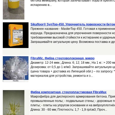
бетона мембрану, которая запечатывает поры и препят
испарению в...
Sikafloor® SynTop-450. Упрочнитель поверхности бето
Прежнее название - MasterTop 450. Готовая к применени
корунда. Предназначена для упрочнения поверхности н
требованиями высокой стойкости к истиранию и ударным
Запрашивайте актуальную цену. Возможна поставка и дру
FibraMic. Фибра стекловолоконная, микро
Диаметр: 12-24 мкм.; Длина: 6; 12; 18 мм.; На 1 кг.: > 200
Дозировка: от 0,5 до 1 кг/м3. Запрашивайте актуальную ц
(цена товара + доставка из Липецкой обл.) – по запросу. 
материалов для устройства, ремонта и з...
Фибра композитная, стеклопластиковая FibraMax
Макрофибра для дисперсного армирования бетона. Прим
промышленные полы; - подвальные стены; - дорожные п
плиты; - плиты на упругом основании и на виброуплотнён
Длина: 30 - 60 мм; Плотность: 1,7 - 1,9 гр/см3; Проч...