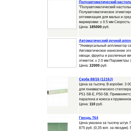
Полуавтоматический настоль
"Полуавтоматический настоль
Полуавтоматическое этикетиро
оптимизация для малых и сред
маркировки: ± 0.5 мм Скорость 
Цена:
185000
руб.
Автоматический ручной аппли
"Универсальный аппликатор с
Автоматическое нанесение эти
овощи, фрукты и различные ви
этикеток: ± 2.0 мм Параметры 
Цена:
22000
руб.
Скоба 88/16 (1216J)
Цена за тысячу. В коробке: 3 00
для пневматического степлера 
P51-5B-E, P50-5B. Применяетс
паралона и кокоса к пружинном
Цена:
110
руб.
Гвоздь T64
Цена указана за тысячу штук. 
875 руб. (0,35 коп. за гвоздик