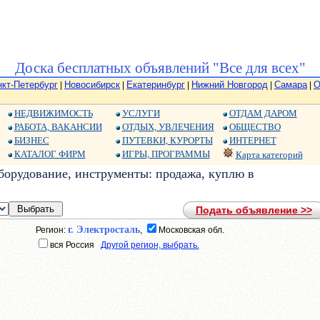
Доска бесплатных объявлений "Все для всех"
нкт-Петербург
Новосибирск
Екатеринбург
Нижний Новгород
Самара
О
|
|
|
|
|
НЕДВИЖИМОСТЬ
УСЛУГИ
ОТДАМ ДАРОМ
РАБОТА, ВАКАНСИИ
ОТДЫХ, УВЛЕЧЕНИЯ
ОБЩЕСТВО
БИЗНЕС
ПУТЕВКИ, КУРОРТЫ
ИНТЕРНЕТ
КАТАЛОГ ФИРМ
ИГРЫ, ПРОГРАММЫ
Карта категорий
орудование, инструменты: продажа, куплю в
Подать объявление >>
г. Электросталь
Регион:
,
Московская обл.
вся Россия
Другой регион, выбрать.