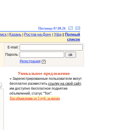
Пятница 07.08.26
мск
Казань
Ростов-на-Дону
Уфа
Полный
|
|
|
||
список
E-mail:
Пароль:
Регистрация
(?)
Уникальное предложение
» Зарегистрированные пользователи могут
бесплатно разместить
ссылку на свой сайт
,
им доступно бесплатное поднятие
объявлений, статус "Топ".
Топ объявления от 5 руб. за месяц