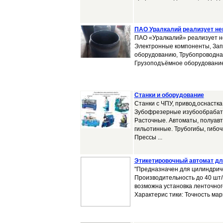
ПАО Уралкалий реализует не
ПАО «Уралкалий» реализует не
Электронные компоненты, Запч
оборудованию, Трубопроводная
Грузоподъёмное оборудование
Станки и оборудование
Станки с ЧПУ, привод,оснастк
Зубофрезерные изубообрабат
Расточные. Автоматы, полуав
гильотинные. Трубогибы, гибо
Прессы ...
Этикетировочный автомат дл
"Предназначен для цилиндриче
Производительность до 40 шт
возможна установка ленточног
Характерис тики: Точность марк