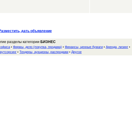
Разместить, дать объявление
угие разделы категории
БИЗНЕС
я офиса
Фирмы, дело (покупка, продажа)
Финансы, ценные бумаги
Аренда, лизинг
•
•
•
•
 аутсорсинг
Тендеры, аукционы, распродажи
Другое
•
•