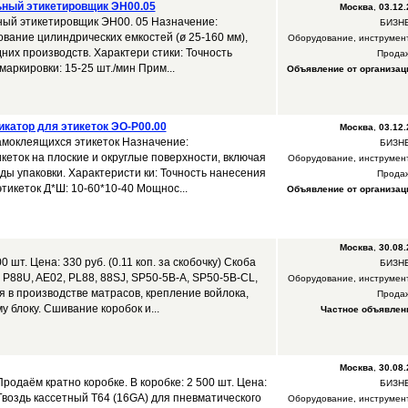
ный этикетировщик ЭН00.05
Москва
,
03.12.
ный этикетировщик ЭН00. 05 Назначение:
БИЗН
вание цилиндрических емкостей (ø 25-160 мм),
Оборудование, инструмен
них производств. Характери стики: Точность
Прода
маркировки: 15-25 шт./мин Прим...
Объявление от организац
катор для этикеток ЭО-Р00.00
Москва
,
03.12.
амоклеящихся этикеток Назначение:
БИЗН
кеток на плоские и округлые поверхности, включая
Оборудование, инструмен
ды упаковки. Характеристи ки: Точность нанесения
Прода
этикеток Д*Ш: 10-60*10-40 Мощнос...
Объявление от организац
Москва
,
30.08.
0 шт. Цена: 330 руб. (0.11 коп. за скобочку) Скоба
БИЗН
P88U, AE02, PL88, 88SJ, SP50-5B-A, SP50-5B-CL,
Оборудование, инструмен
я в производстве матрасов, крепление войлока,
Прода
у блоку. Сшивание коробок и...
Частное объявлен
Москва
,
30.08.
Продаём кратно коробке. В коробке: 2 500 шт. Цена:
БИЗН
). Гвоздь кассетный T64 (16GA) для пневматического
Оборудование, инструмен