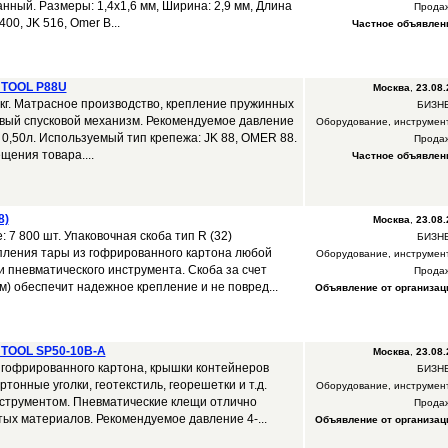
нный. Размеры: 1,4х1,6 мм, Ширина: 2,9 мм, Длина
Прода
00, JK 516, Omer B...
Частное объявлен
 TOOL P88U
Москва
,
23.08.
кг. Матрасное производство, крепление пружинных
БИЗН
овый спусковой механизм. Рекомендуемое давление
Оборудование, инструмен
р 0,50л. Используемый тип крепежа: JK 88, OMER 88.
Прода
щения товара....
Частное объявлен
8)
Москва
,
23.08.
: 7 800 шт. Упаковочная скоба тип R (32)
БИЗН
пления тары из гофрированного картона любой
Оборудование, инструмен
 пневматического инструмента. Скоба за счет
Прода
м) обеспечит надежное крепление и не повред...
Объявление от организац
 TOOL SP50-10B-A
Москва
,
23.08.
из гофрированного картона, крышки контейнеров
БИЗН
ртонные уголки, геотекстиль, георешетки и т.д.
Оборудование, инструмен
нструментом. Пневматические клещи отлично
Прода
ых материалов. Рекомендуемое давление 4-...
Объявление от организац