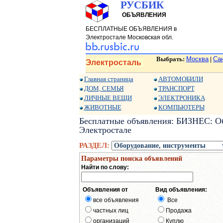
РУСБИК
ОБЪЯВЛЕНИЯ
БЕСПЛАТНЫЕ ОБЪЯВЛЕНИЯ в
Электростале Московская обл.
Выбрать:
Москва
Са
|
Электросталь
Главная страница
АВТОМОБИЛИ
ДОМ, СЕМЬЯ
ТРАНСПОРТ
ЛИЧНЫЕ ВЕЩИ
ЭЛЕКТРОНИКА
ЖИВОТНЫЕ
КОМПЬЮТЕРЫ
Бесплатные объявления: БИЗНЕС: Об
Электростале
РАЗДЕЛ:
Параметры поиска объявлений
Найти по слову:
Объявления от
Вид объявления:
все объявления
Все
частных лиц
Продажа
организаций
Куплю