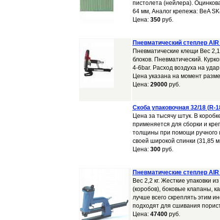
пистолета (нейлера). Оцинкова
64 мм, Аналог крепежа: BeA SK4
Цена:
350
руб.
Пневматический степлер AIR
Пневматические клещи Вес 2,1
блоков. Пневматический. Курк
4-6bar. Расход воздуха на уда
Цена указана на момент разме
Цена:
29000
руб.
Скоба упаковочная 32/18 (R-1
Цена за тысячу штук. В коробке
применяется для сборки и кре
толщины при помощи ручного и
своей широкой спинки (31,85 м
Цена:
300
руб.
Пневматические степлер AIR
Вес 2,2 кг. Жесткие упаковки 
(коробов), боковые клапаны, ка
лучше всего скреплять этим и
подходят для сшивания порист
Цена:
47400
руб.