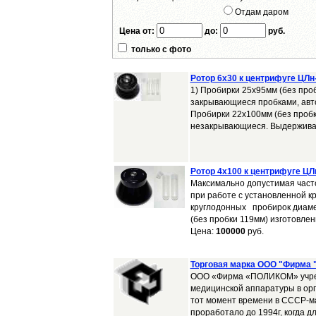
Отдам даром
Цена от:
до:
руб.
только с фото
Ротор 6x30 к центрифуге ЦЛн
1) Пробирки 25х95мм (без про
закрывающиеся пробками, авт
Пробирки 22х100мм (без пробк
незакрывающиеся. Выдерживают
Ротор 4x100 к центрифуге ЦЛ
Максимально допустимая часто
при работе с установленной к
круглодонных пробирок диаме
(без пробки 119мм) изготовлен
Цена:
100000
руб.
Торговая марка ООО "Фирма
ООО «Фирма «ПОЛИКОМ» учрежд
медицинской аппаратуры в ор
тот момент времени в СССР-м
проработало до 1994г, когда дл