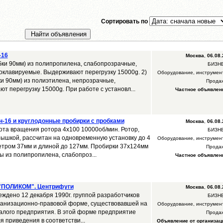
Сортировать по
-16
Москва
,
06.08.
бки 90мм) из полипропилена, слабопрозрачные,
БИЗН
оклавируемые. Выдерживают перегрузку 15000g. 2)
Оборудование, инструмен
и 90мм) из полиэтилена, непрозрачные,
Прода
 перегрузку 15000g. При работе с установл...
Частное объявлен
н-16 и круглодонные пробирки с пробками
Москва
,
06.08.
та вращения ротора 4х100 10000об/мин. Ротор,
БИЗН
рышкой, рассчитан на одновременную установку до 4
Оборудование, инструмен
тром 37мм и длиной до 127мм. Пробирки 37х124мм
Прода
ы из полипропилена, слабопроз...
Частное объявлен
 "ПОЛИКОМ". Центрифуги
Москва
,
06.08.
ено 12 декабря 1990г. группой разработчиков
БИЗН
ганизационно-правовой форме, существовавшей на
Оборудование, инструмен
алого предприятия. В этой форме предприятие
Прода
я приведения в соответстви...
Объявление от организац