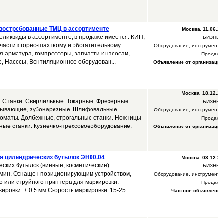
востребованные ТМЦ в ассортименте
Москва
,
11.06.
ликвиды в ассортименте, в продаже имеется: КИП,
БИЗН
асти к горно-шахтному и обогатительному
Оборудование, инструмен
 арматура, компрессоры, запчасти к насосам,
Прода
, Насосы, Вентиляционное оборудован...
Объявление от организац
Москва
,
18.12.
а. Станки: Сверлильные. Токарные. Фрезерные.
БИЗН
ывающие, зубонарезные. Шлифовальные.
Оборудование, инструмен
томаты. Долбежные, строгальные станки. Ножницы
Прода
чные станки. Кузнечно-прессовоеоборудование.
Объявление от организац
я цилиндрических бутылок ЭН00.04
Москва
,
03.12.
ских бутылок (винные, косметические).
БИЗН
/мин. Оснащен позиционирующим устройством,
Оборудование, инструмен
о или струйного принтера для маркировки.
Прода
ировки: ± 0.5 мм Скорость маркировки: 15-25...
Частное объявлен