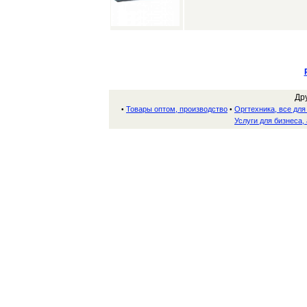
Др
Товары оптом, производство
Оргтехника, все дл
•
•
Услуги для бизнеса,