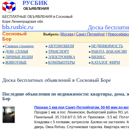
РУСБИК
ОБЪЯВЛЕНИЯ
БЕСПЛАТНЫЕ ОБЪЯВЛЕНИЯ в Сосновый
Боре Ленинградская обл.
Доска бесплатн
Сосновый
Выбрать:
Москва
Санкт-Петербург
Новосибирс
|
|
Бор
Главная страница
АВТОМОБИЛИ
НЕДВИЖИМОСТЬ
ДОМ, СЕМЬЯ
ТРАНСПОРТ
РАБОТА, ВАКАНСИИ
ЛИЧНЫЕ ВЕЩИ
ЭЛЕКТРОНИКА
БИЗНЕС
ЖИВОТНЫЕ
КОМПЬЮТЕРЫ
КАТАЛОГ ФИРМ
Доска бесплатных объявлений в Сосновый Боре
Последние объявления по недвижимости: квартиры, дома, з
Бор
Продаю 1 ккв под Санкт-Петербургом. 50-60 мин до ме
Продам 1 ккв. в пос. Ленинское, Выборгский район ЛО, ул.
Панельный. 35.7/18.6/7.0; 5/5 эт. Прихожая - 5.5 м2. Потоло
Кладовка с 5 полками, антресоли. Балкон не застеклен.
дверь. Окна Rehau. Спутниковая тарелка. Квартира чистая