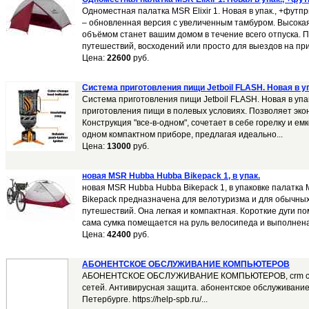
Одноместная палатка MSR Elixir 1. Новая в упак., +футпр
– обновленная версия с увеличенным тамбуром. Высока
объёмом станет вашим домом в течение всего отпуска. 
путешествий, восходений или просто для выездов на при
Цена:
22600
руб.
Система приготовления пищи Jetboil FLASH. Новая в у
Система приготовления пищи Jetboil FLASH. Новая в уп
приготовления пищи в полевых условиях. Позволяет эко
Конструкция "все-в-одном", сочетает в себе горелку и ем
одном компактном приборе, предлагая идеально...
Цена:
13000
руб.
новая MSR Hubba Hubba Bikepack 1, в упак.
новая MSR Hubba Hubba Bikepack 1, в упаковке палатк
Bikepack предназначена для велотуризма и для обычны
путешествий. Она легкая и компактная. Короткие дуги по
сама сумка помещается на руль велосипеда и выполнена
Цена:
42400
руб.
АБОНЕНТСКОЕ ОБСЛУЖИВАНИЕ КОМПЬЮТЕРОВ
АБОНЕНТСКОЕ ОБСЛУЖИВАНИЕ КОМПЬЮТЕРОВ, crm си
сетей. Антивирусная защита. абонентское обслуживание
Петербурге. https://help-spb.ru/...