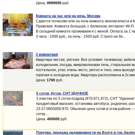
Цена:
4999000
руб.
Комната на час или на ночь, Москва
Сдается почасово или на ночь комната эконом-класса в М
Пражская. Комната большая, с балконом, интернет Wi-Fi 
В соседней комнате проживаем я с женой. Оплата за 1 час 
3 часа - 1000 руб., за ночь - 1500 руб. Строго не бо...
1 комнатная
Квартира чистая, уютная. Все условия: телевизор, кабел
холодильник, посуда, микроволновая печь, стиральная 
постельное, утюг, очень чисто, уютно и тихо, окна выходя
горячая и холодная вода. Квартира расположена в 2х мин
Цена:
1700
руб.
5 соток, Куток, СНТ УДАЧНОЕ
3 участка по 5 соток подряд (970,971,972), СНТ "Удачное
продуктовый магазин, остановка автобуса, родничок, ра
23:37:0603000:970. Обычная цена сотки в этом районе —
сотку....
Цена:
400000
руб.
Покупка, продажа недвижимости на Волге в гор. Каля