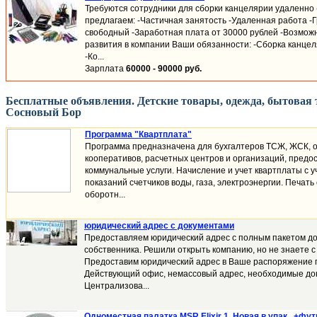
Требуются сотрудники для сборки канцелярии удаленно (
предлагаем: -Частичная занятость -Удаленная работа -
свободный -Заработная плата от 30000 рублей -Возмож
развития в компании Ваши обязанности: -Сборка канцел
-Ко...
Зарплата
60000 - 90000 руб.
Бесплатные объявления. Детские товары, одежда, бытовая т
Сосновый Бор
Программа "Квартплата"
Программа предназначена для бухгалтеров ТСЖ, ЖСК, 
кооперативов, расчетных центров и организаций, пред
коммунальные услуги. Начисление и учет квартплаты с уч
показаний счетчиков воды, газа, электроэнергии. Печать
оборотн...
юридический адрес с документами
Предоставляем юридический адрес с полным пакетом до
собственника. Решили открыть компанию, но не знаете с
Предоставим юридический адрес в Ваше распоряжение 
Действующий офис, немассовый адрес, необходимые док
Централизова...
Одноместная палатка MSR Elixir 1. Новая в упак., +фу