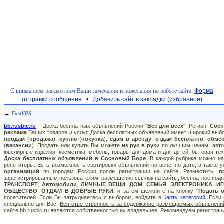
С вниманием рассмотрим Ваши замечания и пожелания по работе сайта:
Форма
отправки сообщения
•
Добавить сайт в закладки (избранное)
→
FastVPS
bb.rusbic.ru
– Доска бесплатных объявлений России "
Все для всех
". Регион:
Сос
реклама
Ваших товаров и услуг. Доска бесплатных объявлений имеет широкий выбор
продам
(
продажа
),
куплю
(
покупка
),
сдам в аренду
,
отдам бесплатно
,
обме
(
вакансии
). Продать или купить Вы можете
из рук в руки
по лучшим ценам: авто:
ювелирные изделия, косметика, мебель, товары для дома и для детей, бытовая тех
Доска бесплатных объявлений в Сосновый Боре
. В каждой рубрике можно н
репетиторы. Есть возможность сортировки объявлений по цене, по дате, а также
организаций
по городам России после регистрации на сайте. Разместить,
п
зарегистрированным пользователям: размещение ссылок на сайты, бесплатное подня
ТРАНСПОРТ
,
Автомобили
,
ЛИЧНЫЕ ВЕЩИ
,
ДОМ
,
СЕМЬЯ
,
ЭЛЕКТРОНИКА
,
И
ОБЩЕСТВО
,
ОТДАМ В ДОБРЫЕ РУКИ.
и затем щелкните на кнопку "
Подать 
посетителей. Если Вы затрудняетесь с выбором, войдите в
Карту категорий
. Если
специально для Вас.
Вся ответственность за содержание размещаемых объявлений
сайте bb.rusbic.ru являются собственностью их владельцев. Рекомендуем регистра