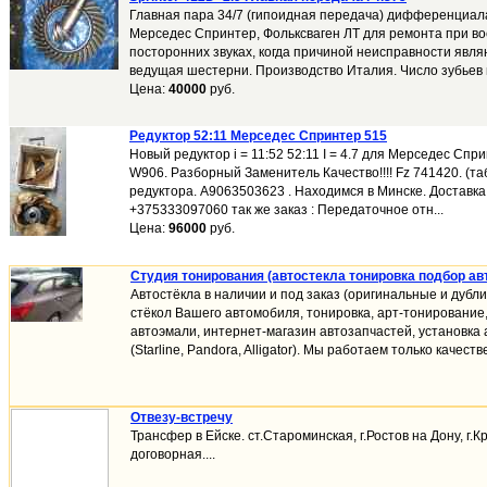
Главная пара 34/7 (гипоидная передача) дифференциал
Mерседес Спринтер, Фольксваген ЛТ для ремонта при вое
посторонних звуках, когда причиной неисправности явл
ведущая шестерни. Производство Италия. Число зубьев 
Цена:
40000
руб.
Редуктор 52:11 Мерседес Спринтер 515
Новый редуктор i = 11:52 52:11 I = 4.7 для Мерседес Сп
W906. Разборный Заменитель Качество!!!! Fz 741420. (та
редуктора. A9063503623 . Находимся в Минске. Доставка 
+375333097060 так же заказ : Передаточное отн...
Цена:
96000
руб.
Студия тонирования (автостекла тонировка подбор ав
Автостёкла в наличии и под заказ (оригинальные и дубл
стёкол Вашего автомобиля, тонировка, арт-тонировани
автоэмали, интернет-магазин автозапчастей, установка
(Starline, Pandora, Alligator). Мы работаем только качест
Отвезу-встречу
Трансфер в Ейске. ст.Староминская, г.Ростов на Дону, г.
договорная....