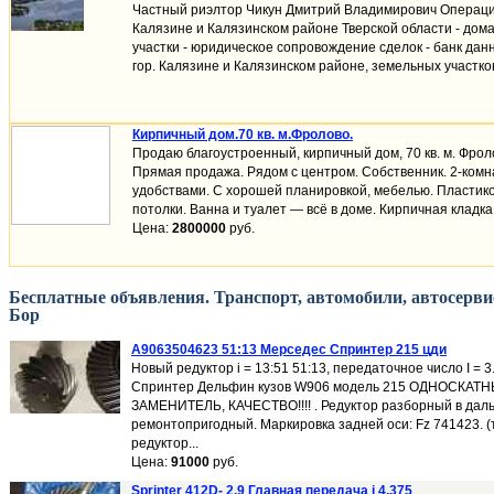
Частный риэлтор Чикун Дмитрий Владимирович Операции
Калязине и Калязинском районе Тверской области - дома
участки - юридическое сопровождение сделок - банк дан
гор. Калязине и Калязинском районе, земельных участков 
Кирпичный дом.70 кв. м.Фролово.
Продаю благоустроенный, кирпичный дом, 70 кв. м. Фроло
Прямая продажа. Рядом с центром. Собственник. 2-комн
удобствами. С хорошей планировкой, мебелью. Пластик
потолки. Ванна и туалет — всё в доме. Кирпичная кладка 
Цена:
2800000
руб.
Бесплатные объявления. Транспорт, автомобили, автосерви
Бор
A9063504623 51:13 Мерседес Спринтер 215 цди
Новый редуктор i = 13:51 51:13, передаточное число I = 
Спринтер Дельфин кузов W906 модель 215 ОДНОСКАТ
ЗАМЕНИТЕЛЬ, КАЧЕСТВО!!!! . Редуктор разборный в да
ремонтопригодный. Маркировка задней оси: Fz 741423. (
редуктор...
Цена:
91000
руб.
Sprinter 412D- 2.9 Главная передача i 4.375