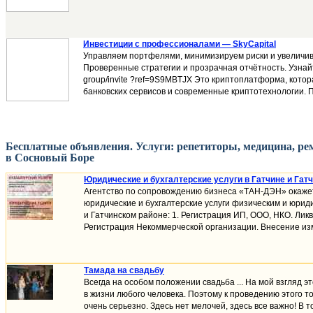
Инвестиции с профессионалами — SkyCapital
Управляем портфелями, минимизируем риски и увеличив
Проверенные стратегии и прозрачная отчётность. Узнайте
group/invite ?ref=9S9MBTJX Это криптоплатформа, кото
банковских сервисов и современные криптотехнологии. П
Бесплатные объявления. Услуги: репетиторы, медицина, рем
в Сосновый Боре
Юридические и бухгалтерские услуги в Гатчине и Гат
Агентство по сопровождению бизнеса «ТАН-ДЭН» окаж
юридические и бухгалтерские услуги физическим и юриди
и Гатчинском районе: 1. Регистрация ИП, ООО, НКО. Лик
Регистрация Некоммерческой организации. Внесение изм
Тамада на свадьбу
Всегда на особом положении свадьба ... На мой взгляд 
в жизни любого человека. Поэтому к проведению этого т
очень серьезно. Здесь нет мелочей, здесь все важно! В 