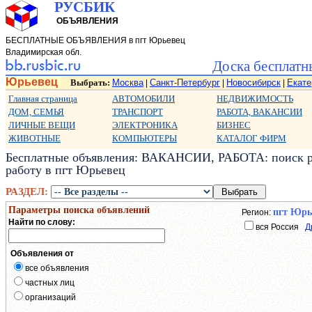
РУСБИК
ОБЪЯВЛЕНИЯ
БЕСПЛАТНЫЕ ОБЪЯВЛЕНИЯ в пгт Юрьевец
Владимирская обл.
Доска бесплатн
Юрьевец
Выбрать:
Москва
Санкт-Петербург
Новосибирск
Екате
|
|
|
Главная страница
АВТОМОБИЛИ
НЕДВИЖИМОСТЬ
ДОМ, СЕМЬЯ
ТРАНСПОРТ
РАБОТА, ВАКАНСИИ
ЛИЧНЫЕ ВЕЩИ
ЭЛЕКТРОНИКА
БИЗНЕС
ЖИВОТНЫЕ
КОМПЬЮТЕРЫ
КАТАЛОГ ФИРМ
Бесплатные объявления: ВАКАНСИИ, РАБОТА: поиск ра
работу в пгт Юрьевец
РАЗДЕЛ:
Параметры поиска объявлений
пгт Юрь
Регион:
Найти по слову:
вся Россия
Д
Объявления от
все объявления
частных лиц
организаций