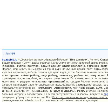
→
FastVPS
bb.rusbic.ru
– Доска бесплатных объявлений России "
Все для всех
". Регион:
Юрье
Ваших товаров и услуг. Доска бесплатных объявлений имеет широкий выбор рубрик,
(
продажа
),
куплю
(
покупка
),
сдам в аренду
,
отдам бесплатно
,
обменяю
,
сдам
Продать или купить Вы можете
из рук в руки
по лучшим ценам: авто: автомобили
изделия, косметика, мебель, товары для дома и для детей, бытовая техника: телеви
в интернете, найти работу, ищу работу, вакансии, работа на дому в пгт
грузоперевозки, автомобили, автосервис, репетиторы. Есть возможность сортировки
могут внести предприятие в
каталог организаций
по городам России после регистр
Особые привилегии зарегистрированным пользователям: размещение ссылок на са
подходящую категорию из:
ТРАНСПОРТ
,
Автомобили
,
ЛИЧНЫЕ ВЕЩИ
,
ДОМ
,
СЕ
ОТДЫХ
,
УВЛЕЧЕНИЯ
,
ОБЩЕСТВО
,
ОТДАМ В ДОБРЫЕ РУКИ.
и затем щелкните
больший интерес у посетителей. Если Вы затрудняетесь с выбором, войдите в
Кар
создадим рубрику специально для Вас.
Вся ответственность за содержание разме
размещенные на сайте bb.rusbic.ru являются собственностью их владельцев.