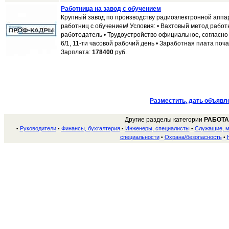
Работница на завод с обучением
Крупный завод по производству радиоэлектронной апп
работниц с обучением! Условия: • Вахтовый метод работ
работодатель • Трудоустройство официальное, согласно
6/1, 11-ти часовой рабочий день • Заработная плата почас
Зарплата:
178400
руб.
Разместить, дать объявл
Другие разделы категории
РАБОТА
Руководители
Финансы, бухгалтерия
Инженеры, специалисты
Служащие, 
•
•
•
•
специальности
Охрана/безопасность
•
•