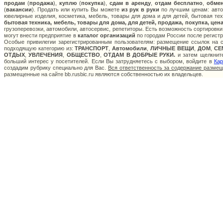
продам
(
продажа
),
куплю
(
покупка
),
сдам в аренду
,
отдам бесплатно
,
обме
(
вакансии
). Продать или купить Вы можете
из рук в руки
по лучшим ценам: авто:
ювелирные изделия, косметика, мебель, товары для дома и для детей, бытовая тех
бытовая техника, мебель, товары для дома, для детей, продажа, покупка, цен
грузоперевозки, автомобили, автосервис, репетиторы. Есть возможность сортировки
могут внести предприятие в
каталог организаций
по городам России после регистр
Особые привилегии зарегистрированным пользователям: размещение ссылок на са
подходящую категорию из:
ТРАНСПОРТ
,
Автомобили
,
ЛИЧНЫЕ ВЕЩИ
,
ДОМ
,
СЕ
ОТДЫХ
,
УВЛЕЧЕНИЯ
,
ОБЩЕСТВО
,
ОТДАМ В ДОБРЫЕ РУКИ.
и затем щелкните
больший интерес у посетителей. Если Вы затрудняетесь с выбором, войдите в
Кар
создадим рубрику специально для Вас.
Вся ответственность за содержание разме
размещенные на сайте bb.rusbic.ru являются собственностью их владельцев.