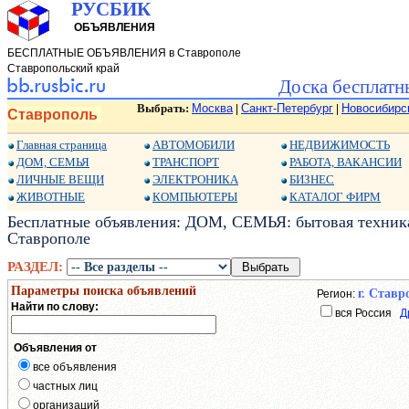
РУСБИК
ОБЪЯВЛЕНИЯ
БЕСПЛАТНЫЕ ОБЪЯВЛЕНИЯ в Ставрополе
Ставропольский край
Доска бесплатн
Выбрать:
Москва
Санкт-Петербург
Новосибирс
|
|
Ставрополь
Главная страница
АВТОМОБИЛИ
НЕДВИЖИМОСТЬ
ДОМ, СЕМЬЯ
ТРАНСПОРТ
РАБОТА, ВАКАНСИИ
ЛИЧНЫЕ ВЕЩИ
ЭЛЕКТРОНИКА
БИЗНЕС
ЖИВОТНЫЕ
КОМПЬЮТЕРЫ
КАТАЛОГ ФИРМ
Бесплатные объявления: ДОМ, СЕМЬЯ: бытовая техника,
Ставрополе
РАЗДЕЛ:
Параметры поиска объявлений
г. Ставр
Регион:
Найти по слову:
вся Россия
Д
Объявления от
все объявления
частных лиц
организаций