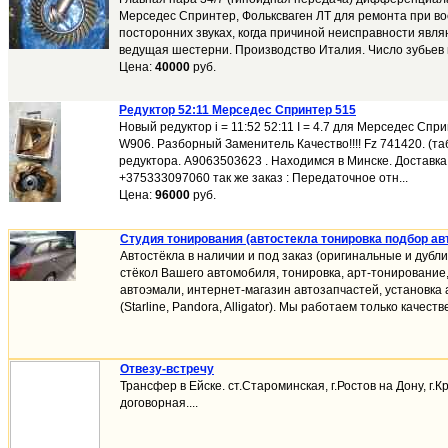
Mерседес Спринтер, Фольксваген ЛТ для ремонта при вое
посторонних звуках, когда причиной неисправности явл
ведущая шестерни. Производство Италия. Число зубьев 
Цена:
40000
руб.
Редуктор 52:11 Мерседес Спринтер 515
Новый редуктор i = 11:52 52:11 I = 4.7 для Мерседес Сп
W906. Разборный Заменитель Качество!!!! Fz 741420. (та
редуктора. A9063503623 . Находимся в Минске. Доставка 
+375333097060 так же заказ : Передаточное отн...
Цена:
96000
руб.
Студия тонирования (автостекла тонировка подбор ав
Автостёкла в наличии и под заказ (оригинальные и дубл
стёкол Вашего автомобиля, тонировка, арт-тонировани
автоэмали, интернет-магазин автозапчастей, установка
(Starline, Pandora, Alligator). Мы работаем только качест
Отвезу-встречу
Трансфер в Ейске. ст.Староминская, г.Ростов на Дону, г.
договорная....