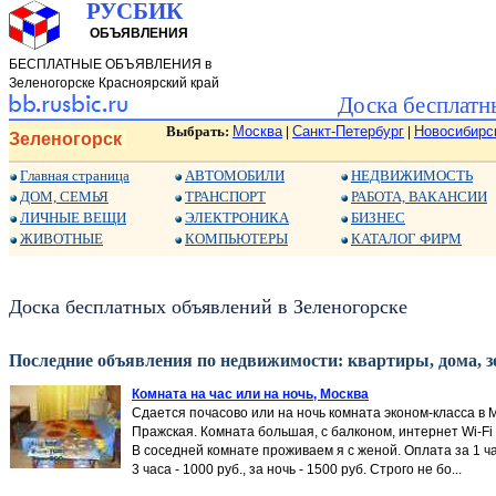
РУСБИК
ОБЪЯВЛЕНИЯ
БЕСПЛАТНЫЕ ОБЪЯВЛЕНИЯ в
Зеленогорске Красноярский край
Доска бесплатн
Выбрать:
Москва
Санкт-Петербург
Новосибирс
|
|
Зеленогорск
Главная страница
АВТОМОБИЛИ
НЕДВИЖИМОСТЬ
ДОМ, СЕМЬЯ
ТРАНСПОРТ
РАБОТА, ВАКАНСИИ
ЛИЧНЫЕ ВЕЩИ
ЭЛЕКТРОНИКА
БИЗНЕС
ЖИВОТНЫЕ
КОМПЬЮТЕРЫ
КАТАЛОГ ФИРМ
Доска бесплатных объявлений в Зеленогорске
Последние объявления по недвижимости: квартиры, дома, зе
Комната на час или на ночь, Москва
Сдается почасово или на ночь комната эконом-класса в М
Пражская. Комната большая, с балконом, интернет Wi-Fi 
В соседней комнате проживаем я с женой. Оплата за 1 час 
3 часа - 1000 руб., за ночь - 1500 руб. Строго не бо...