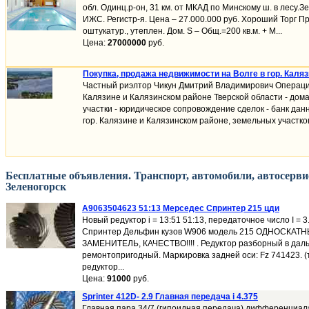
обл. Одинц.р-он, 31 км. от МКАД по Минскому ш. в лесу.Зе
ИЖС. Регистр-я. Цена – 27.000.000 руб. Хороший Торг Пр
оштукатур., утеплен. Дом. S – Общ.=200 кв.м. + М...
Цена:
27000000
руб.
Покупка, продажа недвижимости на Волге в гор. Каля
Частный риэлтор Чикун Дмитрий Владимирович Операции
Калязине и Калязинском районе Тверской области - дома
участки - юридическое сопровождение сделок - банк дан
гор. Калязине и Калязинском районе, земельных участков 
Бесплатные объявления. Транспорт, автомобили, автосервис
Зеленогорск
A9063504623 51:13 Мерседес Спринтер 215 цди
Новый редуктор i = 13:51 51:13, передаточное число I = 
Спринтер Дельфин кузов W906 модель 215 ОДНОСКАТ
ЗАМЕНИТЕЛЬ, КАЧЕСТВО!!!! . Редуктор разборный в да
ремонтопригодный. Маркировка задней оси: Fz 741423. (
редуктор...
Цена:
91000
руб.
Sprinter 412D- 2.9 Главная передача i 4.375
Главная пара 34/7 (гипоидная передача) дифференциал