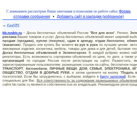
С вниманием рассмотрим Ваши замечания и пожелания по работе сайта:
Форма
отправки сообщения
•
Добавить сайт в закладки (избранное)
→
FastVPS
bb.rusbic.ru
– Доска бесплатных объявлений России "
Все для всех
". Регион:
Зел
реклама
Ваших товаров и услуг. Доска бесплатных объявлений имеет широкий выбор
продам
(
продажа
),
куплю
(
покупка
),
сдам в аренду
,
отдам бесплатно
,
обме
(
вакансии
). Продать или купить Вы можете
из рук в руки
по лучшим ценам: авто:
ювелирные изделия, косметика, мебель, товары для дома и для детей, бытовая тех
Доска бесплатных объявлений в Зеленогорске
. В каждой рубрике можно на
репетиторы. Есть возможность сортировки объявлений по цене, по дате, а также
организаций
по городам России после регистрации на сайте. Разместить,
п
зарегистрированным пользователям: размещение ссылок на сайты, бесплатное подня
ТРАНСПОРТ
,
Автомобили
,
ЛИЧНЫЕ ВЕЩИ
,
ДОМ
,
СЕМЬЯ
,
ЭЛЕКТРОНИКА
,
И
ОБЩЕСТВО
,
ОТДАМ В ДОБРЫЕ РУКИ.
и затем щелкните на кнопку "
Подать 
посетителей. Если Вы затрудняетесь с выбором, войдите в
Карту категорий
. Если
специально для Вас.
Вся ответственность за содержание размещаемых объявлений
сайте bb.rusbic.ru являются собственностью их владельцев. Рекомендуем регистра