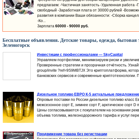
предлагаем: -Частичная занятость -Удаленная работа -
свободный -Заработная плата от 30000 рублей -Возмож
развития в компании Ваши обязанности: -Сборка канцел
-Ко...
Зарплата
60000 - 90000 руб.
Бесплатные объявления. Детские товары, одежда, бытовая т
Зеленогорск
Инвестиции с профессионалами — SkyCapital
Управляем портфелями, минимизируем риски и увеличив
Проверенные стратегии и прозрачная отчётность. Узнайте
group/invite ?ref=9S9MBTJX Это криптоплатформа, кото
банковских сервисов и современные криптотехнологии. П
Дизельное топливо ЕВРО К-5 актуальные предложения
Опровые поставки по России дизельное топливо класс Ев
межсезонное сорт Е, зимнее сорт F, арктическое сорт D
Цены согласовываются с покупателем на основании рекв
объема топлива, железнодорожного тарифа и услуг перев
Продвижение товара без регистрации