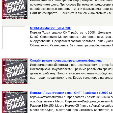
Разместите без регистрации информацию о промышленн
приложением фото. При случае Вы можете предостеречь
недобросовестных предприятиях, и фальсификаторах к
Сайт найти просто – наберите в любом «Поисковике» МП
МППА АРМАТУРЩИКИ СНГ
Портал "Арматурщики СНГ" работает с 2008 г. Целевые 
Китай. Специфика: Металлопрокат. Запорная арматура,
оборудование. Предлагаем воспользоваться нашей До
Объявлений: Размещение, без регистрации, бесплатно. К
Онлайн режим проверка предприятия, физлица
Информационный портал о поставщиках покупателях Во
Поставщиком-Покупателем? В режиме реального времени
данную проблему. Помогите своим коллегам - сообщите 
партнерах, предупредите их. Кроме того, перед началом 
Портал "Арматурщики стран СНГ" ( работает с 2009 г.)
https://www.armaturshiki.ru предлагает к размещению на
освободившееся Место Справочно-Информационный - Б
Размер 150х150. Место Номер 05 ( пять ), Левый столбец,
Место свободно). Макет баннера изготовим бесплатно. Ц