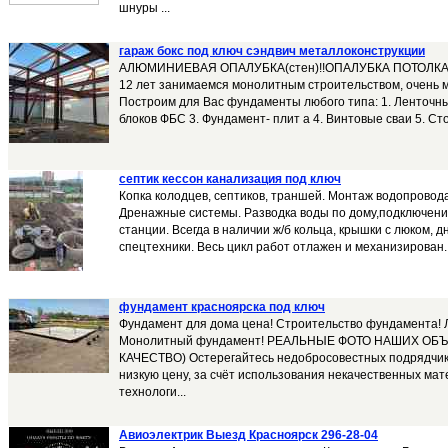
шнуры ...
гараж бокс под ключ сэндвич металлоконструкции
АЛЮМИНИЕВАЯ ОПАЛУБКА(стен)!!ОПАЛУБКА ПОТОЛКА/П
12 лет занимаемся монолитным строительством, очень м
Построим для Вас фундаменты любого типа: 1. Ленточн
блоков ФБС 3. Фундамент- плит а 4. Винтовые сваи 5. Ст
септик кессон канализация под ключ
Копка колодцев, септиков, траншей. Монтаж водопровода
Дренажные системы. Разводка воды по дому,подключени
станции. Всегда в наличии ж/б кольца, крышки с люком, 
спецтехники. Весь цикл работ отлажен и механизирован. 
фундамент красноярска под ключ
Фундамент для дома цена! Строительство фундамента!
Монолитный фундамент! РЕАЛЬНЫЕ ФОТО НАШИХ ОБЪЕ
КАЧЕСТВО) Остерегайтесь недобросовестных подрядчик
низкую цену, за счёт использования некачественных ма
технологи...
Авиоэлектрик Выезд Красноярск 296-28-04