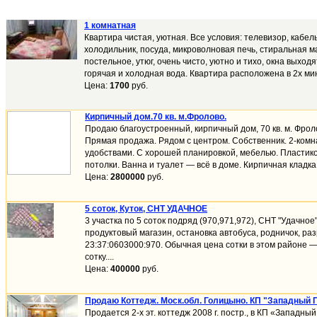
1 комнатная
Квартира чистая, уютная. Все условия: телевизор, кабел
холодильник, посуда, микроволновая печь, стиральная 
постельное, утюг, очень чисто, уютно и тихо, окна выходя
горячая и холодная вода. Квартира расположена в 2х мин
Цена:
1700
руб.
Кирпичный дом.70 кв. м.Фролово.
Продаю благоустроенный, кирпичный дом, 70 кв. м. Фроло
Прямая продажа. Рядом с центром. Собственник. 2-комн
удобствами. С хорошей планировкой, мебелью. Пластик
потолки. Ванна и туалет — всё в доме. Кирпичная кладка 
Цена:
2800000
руб.
5 соток, Куток, СНТ УДАЧНОЕ
3 участка по 5 соток подряд (970,971,972), СНТ "Удачное
продуктовый магазин, остановка автобуса, родничок, ра
23:37:0603000:970. Обычная цена сотки в этом районе —
сотку....
Цена:
400000
руб.
Продаю Коттедж. Моск.обл. Голицыно. КП "Западный П
Продается 2-х эт. коттедж 2008 г. постр., в КП «Западный