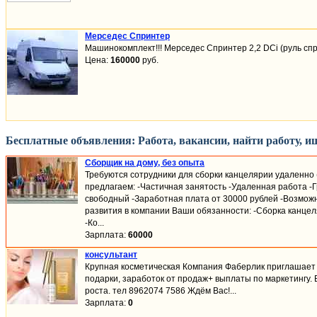
Мерседес Спринтер
Машинокомплект!!! Мерседес Спринтер 2,2 DCi (руль спра
Цена:
160000
руб.
Бесплатные объявления: Работа, вакансии, найти работу, и
Сборщик на дому, без опыта
Требуются сотрудники для сборки канцелярии удаленно (
предлагаем: -Частичная занятость -Удаленная работа -
свободный -Заработная плата от 30000 рублей -Возмож
развития в компании Ваши обязанности: -Сборка канцел
-Ко...
Зарплата:
60000
консультант
Крупная косметическая Компания Фаберлик приглашает 
подарки, заработок от продаж+ выплаты по маркетингу.
роста. тел 8962074 7586 Ждём Вас!...
Зарплата:
0