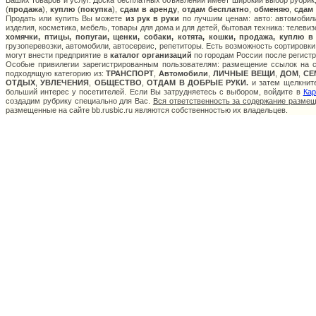
Ваших товаров и услуг. Доска бесплатных объявлений имеет широкий выбор рубрик,
(
продажа
),
куплю
(
покупка
),
сдам в аренду
,
отдам бесплатно
,
обменяю
,
сдам
Продать или купить Вы можете
из рук в руки
по лучшим ценам: авто: автомобили
изделия, косметика, мебель, товары для дома и для детей, бытовая техника: телеви
хомячки, птицы, попугаи, щенки, собаки, котята, кошки, продажа, куплю в
грузоперевозки, автомобили, автосервис, репетиторы. Есть возможность сортировки
могут внести предприятие в
каталог организаций
по городам России после регистр
Особые привилегии зарегистрированным пользователям: размещение ссылок на са
подходящую категорию из:
ТРАНСПОРТ
,
Автомобили
,
ЛИЧНЫЕ ВЕЩИ
,
ДОМ
,
СЕ
ОТДЫХ
,
УВЛЕЧЕНИЯ
,
ОБЩЕСТВО
,
ОТДАМ В ДОБРЫЕ РУКИ.
и затем щелкните
больший интерес у посетителей. Если Вы затрудняетесь с выбором, войдите в
Кар
создадим рубрику специально для Вас.
Вся ответственность за содержание разме
размещенные на сайте bb.rusbic.ru являются собственностью их владельцев.