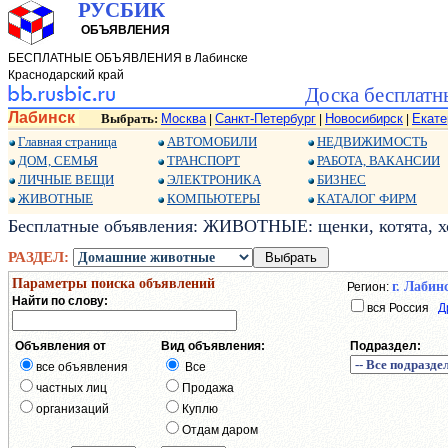
РУСБИК
ОБЪЯВЛЕНИЯ
БЕСПЛАТНЫЕ ОБЪЯВЛЕНИЯ в Лабинске
Краснодарский край
Доска бесплатн
Лабинск
Выбрать:
Москва
Санкт-Петербург
Новосибирск
Екате
|
|
|
Главная страница
АВТОМОБИЛИ
НЕДВИЖИМОСТЬ
ДОМ, СЕМЬЯ
ТРАНСПОРТ
РАБОТА, ВАКАНСИИ
ЛИЧНЫЕ ВЕЩИ
ЭЛЕКТРОНИКА
БИЗНЕС
ЖИВОТНЫЕ
КОМПЬЮТЕРЫ
КАТАЛОГ ФИРМ
Бесплатные объявления: ЖИВОТНЫЕ: щенки, котята, хо
РАЗДЕЛ:
Параметры поиска объявлений
г. Лабин
Регион:
Найти по слову:
вся Россия
Д
Объявления от
Вид объявления:
Подраздел:
все объявления
Все
частных лиц
Продажа
организаций
Куплю
Отдам даром