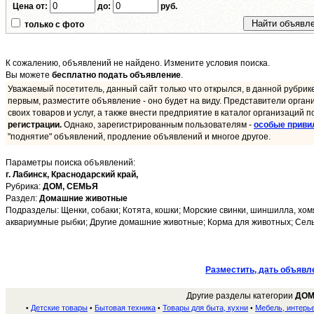
Цена от:
до:
руб.
только с фото
К сожалению, объявлений не найдено. Измените условия поиска.
Вы можете
бесплатно подать объявление
.
Уважаемый посетитель, данный сайт только что открылся, в данной рубрик
первым, разместите объявление - оно будет на виду. Представители орган
своих товаров и услуг, а также внести предприятие в каталог организаций п
регистрации.
Однако, зарегистрированным пользователям -
особые приви
"поднятие" объявлений, продление объявлений и многое другое.
Параметры поиска объявлений:
г. Лабинск,
Краснодарский край,
Рубрика:
ДОМ, СЕМЬЯ
Раздел:
Домашние животные
Подразделы: Щенки, собаки; Котята, кошки; Морские свинки, шиншилла, хомя
аквариумные рыбки; Другие домашние животные; Корма для животных; Сельс
Разместить, дать объявл
Другие разделы категории
ДОМ
Детские товары
Бытовая техника
Товары для быта, кухни
Мебель, интерь
•
•
•
•