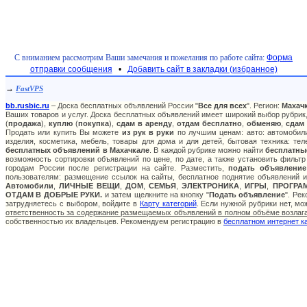
С вниманием рассмотрим Ваши замечания и пожелания по работе сайта:
Форма
отправки сообщения
•
Добавить сайт в закладки (избранное)
→
FastVPS
bb.rusbic.ru
– Доска бесплатных объявлений России "
Все для всех
". Регион:
Махач
Ваших товаров и услуг. Доска бесплатных объявлений имеет широкий выбор рубрик,
(
продажа
),
куплю
(
покупка
),
сдам в аренду
,
отдам бесплатно
,
обменяю
,
сдам
Продать или купить Вы можете
из рук в руки
по лучшим ценам: авто: автомобили
изделия, косметика, мебель, товары для дома и для детей, бытовая техника: те
бесплатных объявлений в Махачкале
. В каждой рубрике можно найти
бесплатны
возможность сортировки объявлений по цене, по дате, а также установить фильт
городам России после регистрации на сайте. Разместить,
подать объявление
пользователям: размещение ссылок на сайты, бесплатное поднятие объявлений и
Автомобили
,
ЛИЧНЫЕ ВЕЩИ
,
ДОМ
,
СЕМЬЯ
,
ЭЛЕКТРОНИКА
,
ИГРЫ
,
ПРОГРА
ОТДАМ В ДОБРЫЕ РУКИ.
и затем щелкните на кнопку "
Подать объявление
". Ре
затрудняетесь с выбором, войдите в
Карту категорий
. Если нужной рубрики нет, м
ответственность за содержание размещаемых объявлений в полном объёме возлага
собственностью их владельцев. Рекомендуем регистрацию в
бесплатном интернет к