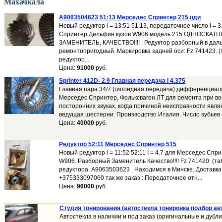
Махачкала
A9063504623 51:13 Мерседес Спринтер 215 цди
Новый редуктор i = 13:51 51:13, передаточное число I = 
Спринтер Дельфин кузов W906 модель 215 ОДНОСКАТ
ЗАМЕНИТЕЛЬ, КАЧЕСТВО!!!! . Редуктор разборный в да
ремонтопригодный. Маркировка задней оси: Fz 741423. (
редуктор...
Цена:
91000
руб.
Sprinter 412D- 2.9 Главная передача i 4.375
Главная пара 34/7 (гипоидная передача) дифференциал
Mерседес Спринтер, Фольксваген ЛТ для ремонта при вое
посторонних звуках, когда причиной неисправности явл
ведущая шестерни. Производство Италия. Число зубьев 
Цена:
40000
руб.
Редуктор 52:11 Мерседес Спринтер 515
Новый редуктор i = 11:52 52:11 I = 4.7 для Мерседес Сп
W906. Разборный Заменитель Качество!!!! Fz 741420. (та
редуктора. A9063503623 . Находимся в Минске. Доставка 
+375333097060 так же заказ : Передаточное отн...
Цена:
96000
руб.
Студия тонирования (автостекла тонировка подбор ав
Автостёкла в наличии и под заказ (оригинальные и дубл