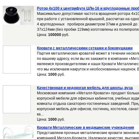
Ротор 4x100 к центрифуге ЦЛн-16 и круглодонные про
Максимально допустимая частота вращения ротора 4х10
при работе с установленной крышкой, рассчитан на одн
4 круглодонных пробирок диаметром 37мм и длиной до
37х124мм (без пробки 119мм) изготовлены из полипропил
Цена:
100000
руб.
Кровати с металлическими сетками и боковушками
Партия металлических кроватей может в течении нескол
по вашему адресу, если вы их закажите в компании «Ме
являемся производителями и наши Кровати Металлическ
что мы исключаем накруток и необоснованных наценок. В
Цена:
1000
руб.
Качественная и недорогая мебель для школы, вуза
Московская компания «Металл-Кровати» продает больш
корпусной мебели для офисных кабинетов, учебных ауди
комнаты отдыха санаторно-гостиничных заведений. Пре
корпусная мебель для офисов, гостиниц, хостелов, санат
ка...
Цена:
1000
руб.
Кровати Металлические в медицинские учреждения
Представляем прочные металлические кровати эконом к
компанией Металл-Кровати. Надежное качество, высокие