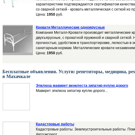
характеристики подтверждаются сертификатом качества.
со сварной сеткой - кровать металлическая с сеткой из п
Цена:
1950
руб.
Кровати Металлические одноярусные
Компания Металл-Кровати производит металлические к
двухъярусные, с прокатной пружиной и сварной сеткой.
прочностью, удобством в транспортировке, легкостью в 
санитарным нормам. Металлические кровати незаменим
Цена:
1950
руб.
Бесплатные объявления. Услуги: репетиторы, медицина, рем
в Махачкале
Эпклюза мавирет венклеста зипатир куплю дорого
Мавирет эпклюза зипатир куплю дорого...
Кадастровые работы
Кадастровые работы. Землеустроительные работы. Помо
Автоэксперт....