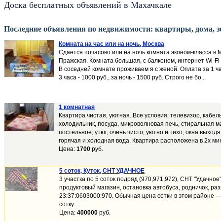
Доска бесплатных объявлений в Махачкале
Последние объявления по недвижимости: квартиры, дома, з
Комната на час или на ночь, Москва
Сдается почасово или на ночь комната эконом-класса в М
Пражская. Комната большая, с балконом, интернет Wi-Fi 
В соседней комнате проживаем я с женой. Оплата за 1 час 
3 часа - 1000 руб., за ночь - 1500 руб. Строго не бо...
1 комнатная
Квартира чистая, уютная. Все условия: телевизор, кабел
холодильник, посуда, микроволновая печь, стиральная 
постельное, утюг, очень чисто, уютно и тихо, окна выходя
горячая и холодная вода. Квартира расположена в 2х мин
Цена:
1700
руб.
5 соток, Куток, СНТ УДАЧНОЕ
3 участка по 5 соток подряд (970,971,972), СНТ "Удачное
продуктовый магазин, остановка автобуса, родничок, ра
23:37:0603000:970. Обычная цена сотки в этом районе —
сотку....
Цена:
400000
руб.