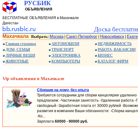
РУСБИК
ОБЪЯВЛЕНИЯ
БЕСПЛАТНЫЕ ОБЪЯВЛЕНИЯ в Махачкале
Дагестан
Доска бесплатн
Махачкала
Выбрать:
Москва
Санкт-Петербург
Новосибирск
Екате
|
|
|
Главная страница
АВТОМОБИЛИ
НЕДВИЖИМОСТЬ
ДОМ, СЕМЬЯ
ТРАНСПОРТ
РАБОТА, ВАКАНСИИ
ЛИЧНЫЕ ВЕЩИ
ЭЛЕКТРОНИКА
БИЗНЕС
ЖИВОТНЫЕ
КОМПЬЮТЕРЫ
КАТАЛОГ ФИРМ
Vip объявления в Махачкале
Сборщик на дому, без опыта
Требуются сотрудники для сборки канцелярии удаленно (
предлагаем: -Частичная занятость -Удаленная работа -
свободный -Заработная плата от 30000 рублей -Возмож
развития в компании Ваши обязанности: -Сборка канцел
-Ко...
Зарплата
60000 - 90000 руб.