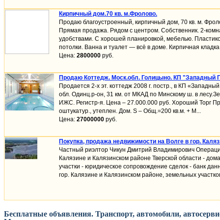
Кирпичный дом.70 кв. м.Фролово.
Продаю благоустроенный, кирпичный дом, 70 кв. м. Фроло
Прямая продажа. Рядом с центром. Собственник. 2-комн
удобствами. С хорошей планировкой, мебелью. Пластик
потолки. Ванна и туалет — всё в доме. Кирпичная кладка 
Цена:
2800000
руб.
Продаю Коттедж. Моск.обл. Голицыно. КП "Западный П
Продается 2-х эт. коттедж 2008 г. постр., в КП «Западный
обл. Одинц.р-он, 31 км. от МКАД по Минскому ш. в лесу.Зе
ИЖС. Регистр-я. Цена – 27.000.000 руб. Хороший Торг Пр
оштукатур., утеплен. Дом. S – Общ.=200 кв.м. + М...
Цена:
27000000
руб.
Покупка, продажа недвижимости на Волге в гор. Каля
Частный риэлтор Чикун Дмитрий Владимирович Операции
Калязине и Калязинском районе Тверской области - дома
участки - юридическое сопровождение сделок - банк дан
гор. Калязине и Калязинском районе, земельных участков 
Бесплатные объявления. Транспорт, автомобили, автосервис