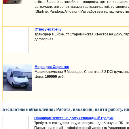
стёкол Вашего автомобиля, тонировка, арт-тонировани
автоэмали, интернет-магазин автозапчастей, установка
(Starline, Pandora, Alligator). Мы работаем только качест
Отвезу-встречу
Трансфер в Ейске. ст.Староминская, г.Ростов на Дону, г.
договорная....
Мерседес Спринтер
Машинокомплект!!! Мерседес Спринтер 2,2 DCi (руль спра
Цена:
160000
руб.
Бесплатные объявления: Работа, вакансии, найти работу, и
Наборщик текста на дому / свободный график
Требуется сотрудник на удаленную подработку на ПК - н
Пишите на e-mail: - rabotatextdoc@yandex.ru Удаленная 