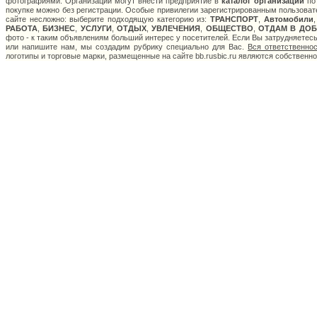
фотографиями. Организации могут внести предприятие в
каталог организаций
по 
покупке можно без регистрации. Особые привилегии зарегистрированным пользоват
сайте несложно: выберите подходящую категорию из:
ТРАНСПОРТ
,
Автомобили
РАБОТА
,
БИЗНЕС
,
УСЛУГИ
,
ОТДЫХ
,
УВЛЕЧЕНИЯ
,
ОБЩЕСТВО
,
ОТДАМ В ДОБ
фото - к таким объявлениям больший интерес у посетителей. Если Вы затрудняетес
или напишите нам, мы создадим рубрику специально для Вас.
Вся ответственно
логотипы и торговые марки, размещенные на сайте bb.rusbic.ru являются собственн