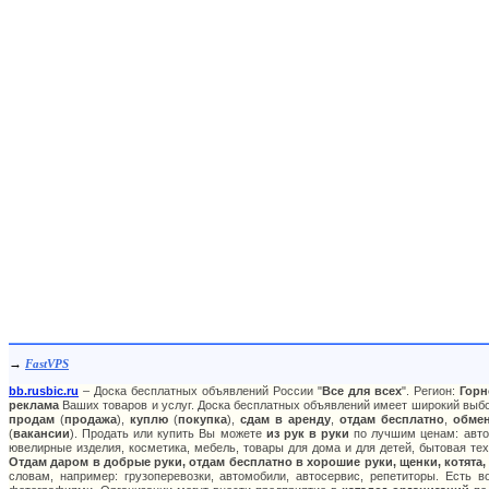
→
FastVPS
bb.rusbic.ru
– Доска бесплатных объявлений России "
Все для всех
". Регион:
Горн
реклама
Ваших товаров и услуг. Доска бесплатных объявлений имеет широкий выбор
продам
(
продажа
),
куплю
(
покупка
),
сдам в аренду
,
отдам бесплатно
,
обме
(
вакансии
). Продать или купить Вы можете
из рук в руки
по лучшим ценам: авто:
ювелирные изделия, косметика, мебель, товары для дома и для детей, бытовая тех
Отдам даром в добрые руки, отдам бесплатно в хорошие руки, щенки, котята,
словам, например: грузоперевозки, автомобили, автосервис, репетиторы. Есть 