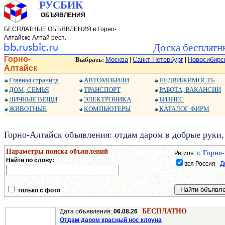
РУСБИК
ОБЪЯВЛЕНИЯ
БЕСПЛАТНЫЕ ОБЪЯВЛЕНИЯ в Горно-
Алтайске Алтай респ.
Доска бесплатн
Горно-
Выбрать:
Москва
Санкт-Петербург
Новосибирс
|
|
Алтайск
Главная страница
АВТОМОБИЛИ
НЕДВИЖИМОСТЬ
ДОМ, СЕМЬЯ
ТРАНСПОРТ
РАБОТА, ВАКАНСИИ
ЛИЧНЫЕ ВЕЩИ
ЭЛЕКТРОНИКА
БИЗНЕС
ЖИВОТНЫЕ
КОМПЬЮТЕРЫ
КАТАЛОГ ФИРМ
Горно-Алтайск объявления: отдам даром в добрые руки,
Параметры поиска объявлений
г. Горно
Регион:
Найти по слову:
вся Россия
Д
только с фото
БЕСПЛАТНО
Дата объявления:
06.08.26
Отдам даром красный нос клоуна