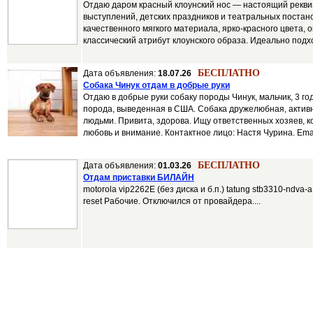
Отдаю даром красный клоунский нос — настоящий рекви
выступлений, детских праздников и театральных постан
качественного мягкого материала, ярко-красного цвета,
классический атрибут клоунского образа. Идеально подхо
БЕСПЛАТНО
Дата объявления:
18.07.26
Собака Чинук отдам в добрые руки
Отдаю в добрые руки собаку породы Чинук, мальчик, 3 го
порода, выведенная в США. Собака дружелюбная, активн
людьми. Привита, здорова. Ищу ответственных хозяев, к
любовь и внимание. Контактное лицо: Настя Чурина. Email
БЕСПЛАТНО
Дата объявления:
01.03.26
Отдам приставки БИЛАЙН
motorola vip2262E (без диска и б.п.) tatung stb3310-ndva-
reset Рабочие. Отключился от провайдера....