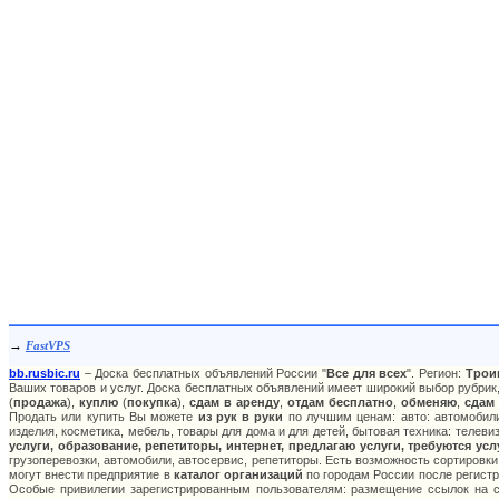
→
FastVPS
bb.rusbic.ru
– Доска бесплатных объявлений России "
Все для всех
". Регион:
Трои
Ваших товаров и услуг. Доска бесплатных объявлений имеет широкий выбор рубрик,
(
продажа
),
куплю
(
покупка
),
сдам в аренду
,
отдам бесплатно
,
обменяю
,
сдам
Продать или купить Вы можете
из рук в руки
по лучшим ценам: авто: автомобили
изделия, косметика, мебель, товары для дома и для детей, бытовая техника: телев
услуги, образование, репетиторы, интернет, предлагаю услуги, требуются ус
грузоперевозки, автомобили, автосервис, репетиторы. Есть возможность сортировки
могут внести предприятие в
каталог организаций
по городам России после регистр
Особые привилегии зарегистрированным пользователям: размещение ссылок на са