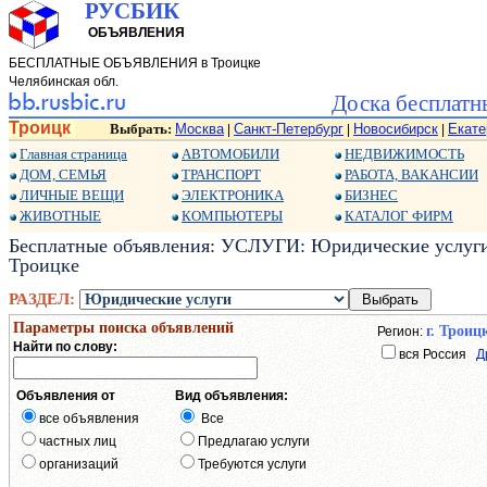
РУСБИК
ОБЪЯВЛЕНИЯ
БЕСПЛАТНЫЕ ОБЪЯВЛЕНИЯ в Троицке
Челябинская обл.
Доска бесплатн
Троицк
Выбрать:
Москва
Санкт-Петербург
Новосибирск
Екате
|
|
|
Главная страница
АВТОМОБИЛИ
НЕДВИЖИМОСТЬ
ДОМ, СЕМЬЯ
ТРАНСПОРТ
РАБОТА, ВАКАНСИИ
ЛИЧНЫЕ ВЕЩИ
ЭЛЕКТРОНИКА
БИЗНЕС
ЖИВОТНЫЕ
КОМПЬЮТЕРЫ
КАТАЛОГ ФИРМ
Бесплатные объявления: УСЛУГИ: Юридические услуги:
Троицке
РАЗДЕЛ:
Параметры поиска объявлений
г. Троиц
Регион:
Найти по слову:
вся Россия
Д
Объявления от
Вид объявления:
все объявления
Все
частных лиц
Предлагаю услуги
организаций
Требуются услуги