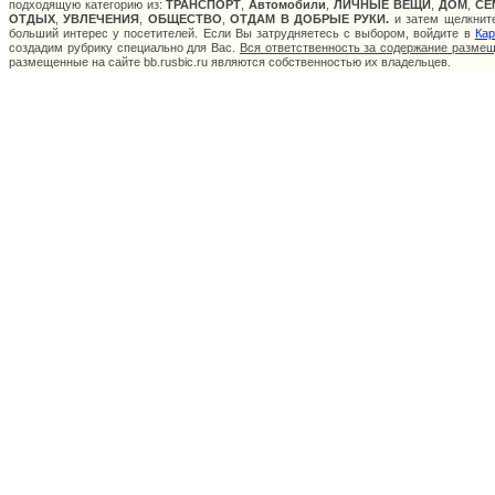
подходящую категорию из:
ТРАНСПОРТ
,
Автомобили
,
ЛИЧНЫЕ ВЕЩИ
,
ДОМ
,
СЕ
ОТДЫХ
,
УВЛЕЧЕНИЯ
,
ОБЩЕСТВО
,
ОТДАМ В ДОБРЫЕ РУКИ.
и затем щелкните
больший интерес у посетителей. Если Вы затрудняетесь с выбором, войдите в
Кар
создадим рубрику специально для Вас.
Вся ответственность за содержание разме
размещенные на сайте bb.rusbic.ru являются собственностью их владельцев.