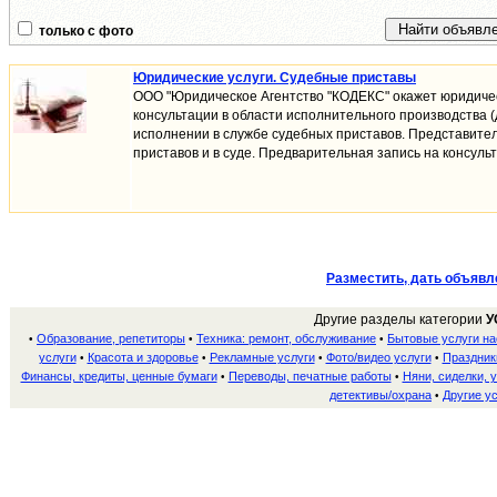
только с фото
Юридические услуги. Судебные приставы
ООО "Юридическое Агентство "КОДЕКС" окажет юридичес
консультации в облаcти исполнительного производства 
исполнении в службе судебных приставов. Представител
приставов и в суде. Предварительная запись на консульт
Разместить, дать объявл
Другие разделы категории
У
Образование, репетиторы
Техника: ремонт, обслуживание
Бытовые услуги н
•
•
•
услуги
Красота и здоровье
Рекламные услуги
Фото/видео услуги
Праздник
•
•
•
•
Финансы, кредиты, ценные бумаги
Переводы, печатные работы
Няни, сиделки, 
•
•
детективы/охрана
Другие у
•