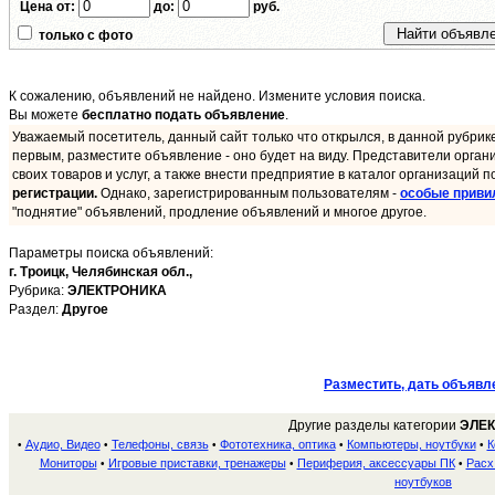
Цена от:
до:
руб.
только с фото
К сожалению, объявлений не найдено. Измените условия поиска.
Вы можете
бесплатно подать объявление
.
Уважаемый посетитель, данный сайт только что открылся, в данной рубрик
первым, разместите объявление - оно будет на виду. Представители орган
своих товаров и услуг, а также внести предприятие в каталог организаций п
регистрации.
Однако, зарегистрированным пользователям -
особые приви
"поднятие" объявлений, продление объявлений и многое другое.
Параметры поиска объявлений:
г. Троицк,
Челябинская обл.,
Рубрика:
ЭЛЕКТРОНИКА
Раздел:
Другое
Разместить, дать объявл
Другие разделы категории
ЭЛЕ
Аудио, Видео
Телефоны, связь
Фототехника, оптика
Компьютеры, ноутбуки
К
•
•
•
•
•
Мониторы
Игровые приставки, тренажеры
Периферия, аксессуары ПК
Расх
•
•
•
ноутбуков