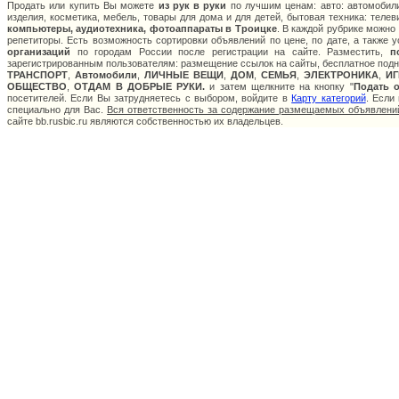
Продать или купить Вы можете
из рук в руки
по лучшим ценам: авто: автомобили
изделия, косметика, мебель, товары для дома и для детей, бытовая техника: теле
компьютеры, аудиотехника, фотоаппараты в Троицке
. В каждой рубрике можно
репетиторы. Есть возможность сортировки объявлений по цене, по дате, а также
организаций
по городам России после регистрации на сайте. Разместить,
п
зарегистрированным пользователям: размещение ссылок на сайты, бесплатное подня
ТРАНСПОРТ
,
Автомобили
,
ЛИЧНЫЕ ВЕЩИ
,
ДОМ
,
СЕМЬЯ
,
ЭЛЕКТРОНИКА
,
И
ОБЩЕСТВО
,
ОТДАМ В ДОБРЫЕ РУКИ.
и затем щелкните на кнопку "
Подать 
посетителей. Если Вы затрудняетесь с выбором, войдите в
Карту категорий
. Если
специально для Вас.
Вся ответственность за содержание размещаемых объявлений
сайте bb.rusbic.ru являются собственностью их владельцев.