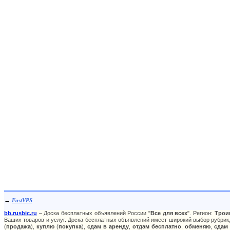
→
FastVPS
bb.rusbic.ru
– Доска бесплатных объявлений России "
Все для всех
". Регион:
Трои
Ваших товаров и услуг. Доска бесплатных объявлений имеет широкий выбор рубрик,
(
продажа
),
куплю
(
покупка
),
сдам в аренду
,
отдам бесплатно
,
обменяю
,
сдам