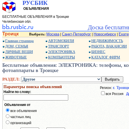
РУСБИК
ОБЪЯВЛЕНИЯ
БЕСПЛАТНЫЕ ОБЪЯВЛЕНИЯ в Троицке
Челябинская обл.
Доска бесплатн
Троицк
Выбрать:
Москва
Санкт-Петербург
Новосибирск
Екате
|
|
|
Главная страница
АВТОМОБИЛИ
НЕДВИЖИМОСТЬ
ДОМ, СЕМЬЯ
ТРАНСПОРТ
РАБОТА, ВАКАНСИИ
ЛИЧНЫЕ ВЕЩИ
ЭЛЕКТРОНИКА
БИЗНЕС
ЖИВОТНЫЕ
КОМПЬЮТЕРЫ
КАТАЛОГ ФИРМ
Бесплатные объявления: ЭЛЕКТРОНИКА: телефоны, ко
фотоаппараты в Троицке
РАЗДЕЛ:
Параметры поиска объявлений
г. Троиц
Регион:
Найти по слову:
вся Россия
Д
Объявления от
все объявления
частных лиц
организаций