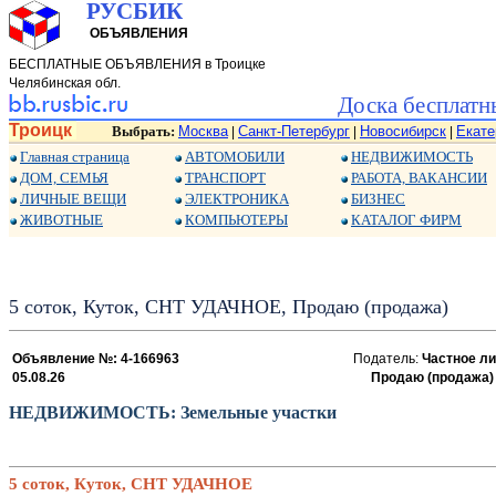
РУСБИК
ОБЪЯВЛЕНИЯ
БЕСПЛАТНЫЕ ОБЪЯВЛЕНИЯ в Троицке
Челябинская обл.
Доска бесплатн
Троицк
Выбрать:
Москва
Санкт-Петербург
Новосибирск
Екате
|
|
|
Главная страница
АВТОМОБИЛИ
НЕДВИЖИМОСТЬ
ДОМ, СЕМЬЯ
ТРАНСПОРТ
РАБОТА, ВАКАНСИИ
ЛИЧНЫЕ ВЕЩИ
ЭЛЕКТРОНИКА
БИЗНЕС
ЖИВОТНЫЕ
КОМПЬЮТЕРЫ
КАТАЛОГ ФИРМ
5 соток, Куток, СНТ УДАЧНОЕ, Продаю (продажа)
Объявление №: 4-166963
Податель:
Частное ли
05.08.26
Продаю (продажа)
НЕДВИЖИМОСТЬ: Земельные участки
5 соток, Куток, СНТ УДАЧНОЕ