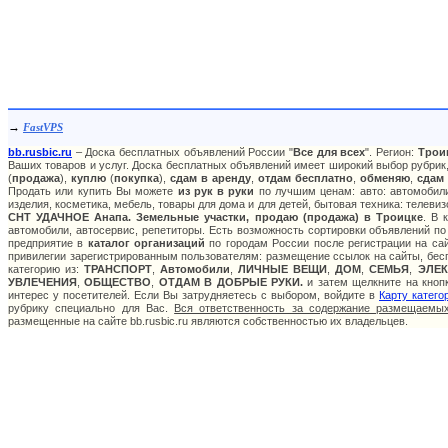
→
FastVPS
bb.rusbic.ru
– Доска бесплатных объявлений России "
Все для всех
". Регион:
Трои
Ваших товаров и услуг. Доска бесплатных объявлений имеет широкий выбор рубрик,
(
продажа
),
куплю
(
покупка
),
сдам в аренду
,
отдам бесплатно
,
обменяю
,
сдам
Продать или купить Вы можете
из рук в руки
по лучшим ценам: авто: автомобили
изделия, косметика, мебель, товары для дома и для детей, бытовая техника: телеви
СНТ УДАЧНОЕ Анапа. Земельные участки, продаю (продажа) в Троицке
. В 
автомобили, автосервис, репетиторы. Есть возможность сортировки объявлений по
предприятие в
каталог организаций
по городам России после регистрации на са
привилегии зарегистрированным пользователям: размещение ссылок на сайты, бесп
категорию из:
ТРАНСПОРТ
,
Автомобили
,
ЛИЧНЫЕ ВЕЩИ
,
ДОМ
,
СЕМЬЯ
,
ЭЛЕ
УВЛЕЧЕНИЯ
,
ОБЩЕСТВО
,
ОТДАМ В ДОБРЫЕ РУКИ.
и затем щелкните на кнопк
интерес у посетителей. Если Вы затрудняетесь с выбором, войдите в
Карту катего
рубрику специально для Вас.
Вся ответственность за содержание размещаемых
размещенные на сайте bb.rusbic.ru являются собственностью их владельцев.