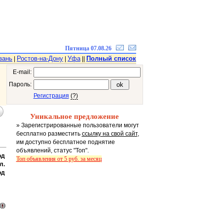
Пятница 07.08.26
зань
Ростов-на-Дону
Уфа
Полный список
|
|
||
E-mail:
Пароль:
Регистрация
(?)
Уникальное предложение
» Зарегистрированные пользователи могут
бесплатно разместить
ссылку на свой сайт
,
им доступно бесплатное поднятие
объявлений, статус "Топ".
од
Топ объявления от 5 руб. за месяц
л.
од