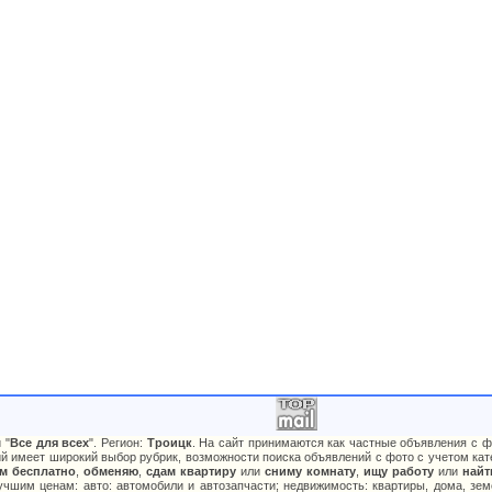
 "
Все для всех
". Регион:
Троицк
. На сайт принимаются как частные объявления с ф
й имеет широкий выбор рубрик, возможности поиска объявлений с фото с учетом кате
м бесплатно
,
обменяю
,
сдам квартиру
или
сниму комнату
,
ищу работу
или
найт
чшим ценам: авто: автомобили и автозапчасти; недвижимость: квартиры, дома, зем