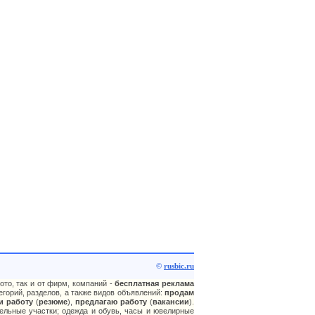
©
rusbic.ru
ото, так и от фирм, компаний -
бесплатная реклама
горий, разделов, а также видов объявлений:
продам
и работу
(
резюме
),
предлагаю работу
(
вакансии
).
ельные участки; одежда и обувь, часы и ювелирные