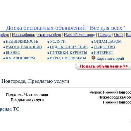
Доска бесплатных объявлений "Все для всех"
рбург
Новосибирск
Екатеринбург
Нижний Новгород
Самара
Омск
Ка
|
|
|
|
|
|
НЕДВИЖИМОСТЬ
УСЛУГИ
ОТДАМ ДАРОМ
РАБОТА, ВАКАНСИИ
ОТДЫХ, УВЛЕЧЕНИЯ
ОБЩЕСТВО
БИЗНЕС
ПУТЕВКИ, КУРОРТЫ
ИНТЕРНЕТ
КАТАЛОГ ФИРМ
ИГРЫ, ПРОГРАММЫ
Карта категорий
Подать объявление >>
 Новгороде, Предлагаю услуги
Регион:
Нижний Новгор
Податель:
Частное лицо
Нижегородская об
Предлагаю услуги
Нижний Новгор
аренда ТС