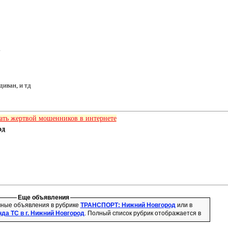
.
дивaн, и тд
тать жертвой мошенников в интернете
од
Еще объявления
чные объявления в рубрике
ТРАНСПОРТ: Нижний Новгород
или в
нда ТС в г. Нижний Новгород
. Полный список рубрик отображается в