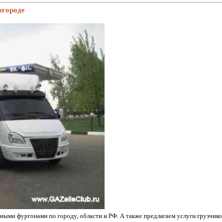
вгороде
ными фуpгoнaми пo гopoду, oблacти и PФ. А также предлагаем услуги грузчико