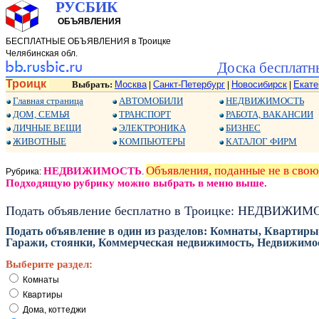
РУСБИК
ОБЪЯВЛЕНИЯ
БЕСПЛАТНЫЕ ОБЪЯВЛЕНИЯ в Троицке
Челябинская обл.
Доска бесплатн
Троицк
Выбрать:
Москва
Санкт-Петербург
Новосибирск
Екате
|
|
|
Главная страница
АВТОМОБИЛИ
НЕДВИЖИМОСТЬ
ДОМ, СЕМЬЯ
ТРАНСПОРТ
РАБОТА, ВАКАНСИИ
ЛИЧНЫЕ ВЕЩИ
ЭЛЕКТРОНИКА
БИЗНЕС
ЖИВОТНЫЕ
КОМПЬЮТЕРЫ
КАТАЛОГ ФИРМ
Объявления, поданные не в св
НЕДВИЖИМОСТЬ
Рубрика:
.
Подходящую рубрику можно выбрать в меню выше.
Подать объявление бесплатно в Троицке: НЕДВИЖИ
Подать объявление в один из разделов: Комнаты, Квартиры
Гаражи, стоянки, Коммерческая недвижимость, Недвижимос
Выберите раздел:
Комнаты
Квартиры
Дома, коттеджи