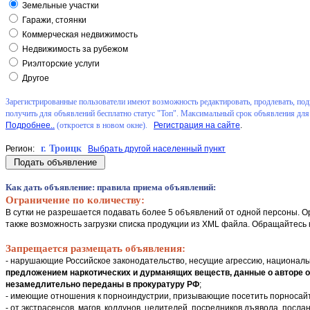
Земельные участки
Гаражи, стоянки
Коммерческая недвижимость
Недвижимость за рубежом
Риэлторские услуги
Другое
Зарегистрированные пользователи имеют возможность редактировать, продлевать, подн
получить для объявлений бесплатно статус "Топ". Максимальный срок объявления для 
Подробнее..
(откроется в новом окне).
Регистрация на сайте
.
г. Троицк
Регион:
Выбрать другой населенный пункт
Как дать объявление
: правила приема объявлений:
Ограничение по количеству:
В сутки не разрешается подавать более 5 объявлений от одной персоны. О
также возможность загрузки списка продукции из XML файла. Обращайтесь 
Запрещается размещать объявления:
- нарушающие Российское законодательство, несущие агрессию, националь
предложением наркотических и дурманящих веществ, данные о авторе объ
незамедлительно переданы в прокуратуру РФ
;
- имеющие отношения к порноиндустрии, призывающие посетить порносай
- от экстрасенсов, магов, колдунов, целителей, посредников дъявола, послан