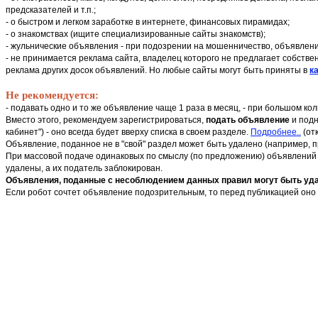
предсказателей и т.п.;
- о быстром и легком заработке в интернете, финансовых пирамидах;
- о знакомствах (ищите специализированные сайты знакомств);
- жульнические объявления - при подозрении на мошенничество, объявлени
- не принимается реклама сайта, владелец которого не предлагает собстве
реклама других досок объявлений. Но любые сайты могут быть приняты в
ка
Не рекомендуется:
- подавать одно и то же объявление чаще 1 раза в месяц, - при большом к
Вместо этого, рекомендуем зарегистрироваться,
подать объявление
и подн
кабинет") - оно всегда будет вверху списка в своем разделе.
Подробнее..
(от
Объявление, поданное не в "свой" раздел может быть удалено (например, 
При массовой подаче одинаковых по смыслу (по предложению) объявлений в
удалены, а их податель заблокирован.
Объявления, поданные с несоблюдением данных правил могут быть удал
Если робот сочтет объявление подозрительным, то перед публикацией оно