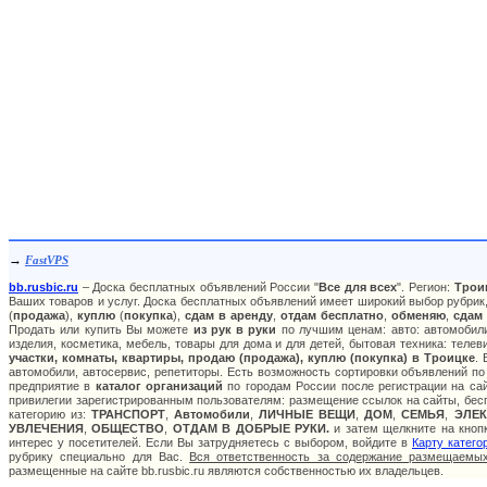
→
FastVPS
bb.rusbic.ru
– Доска бесплатных объявлений России "
Все для всех
". Регион:
Трои
Ваших товаров и услуг. Доска бесплатных объявлений имеет широкий выбор рубрик,
(
продажа
),
куплю
(
покупка
),
сдам в аренду
,
отдам бесплатно
,
обменяю
,
сдам
Продать или купить Вы можете
из рук в руки
по лучшим ценам: авто: автомобили
изделия, косметика, мебель, товары для дома и для детей, бытовая техника: теле
участки, комнаты, квартиры, продаю (продажа), куплю (покупка) в Троицке
.
автомобили, автосервис, репетиторы. Есть возможность сортировки объявлений по
предприятие в
каталог организаций
по городам России после регистрации на са
привилегии зарегистрированным пользователям: размещение ссылок на сайты, бесп
категорию из:
ТРАНСПОРТ
,
Автомобили
,
ЛИЧНЫЕ ВЕЩИ
,
ДОМ
,
СЕМЬЯ
,
ЭЛЕ
УВЛЕЧЕНИЯ
,
ОБЩЕСТВО
,
ОТДАМ В ДОБРЫЕ РУКИ.
и затем щелкните на кнопк
интерес у посетителей. Если Вы затрудняетесь с выбором, войдите в
Карту катего
рубрику специально для Вас.
Вся ответственность за содержание размещаемых
размещенные на сайте bb.rusbic.ru являются собственностью их владельцев.