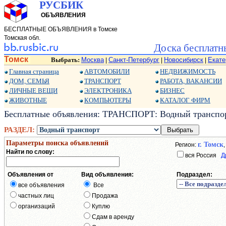
РУСБИК
ОБЪЯВЛЕНИЯ
БЕСПЛАТНЫЕ ОБЪЯВЛЕНИЯ в Томске
Томская обл.
Доска бесплатн
Томск
Выбрать:
Москва
Санкт-Петербург
Новосибирск
Екате
|
|
|
Главная страница
АВТОМОБИЛИ
НЕДВИЖИМОСТЬ
ДОМ, СЕМЬЯ
ТРАНСПОРТ
РАБОТА, ВАКАНСИИ
ЛИЧНЫЕ ВЕЩИ
ЭЛЕКТРОНИКА
БИЗНЕС
ЖИВОТНЫЕ
КОМПЬЮТЕРЫ
КАТАЛОГ ФИРМ
Бесплатные объявления: ТРАНСПОРТ: Водный транспор
РАЗДЕЛ:
Параметры поиска объявлений
г. Томск
Регион:
Найти по слову:
вся Россия
Д
Объявления от
Вид объявления:
Подраздел:
все объявления
Все
частных лиц
Продажа
организаций
Куплю
Сдам в аренду