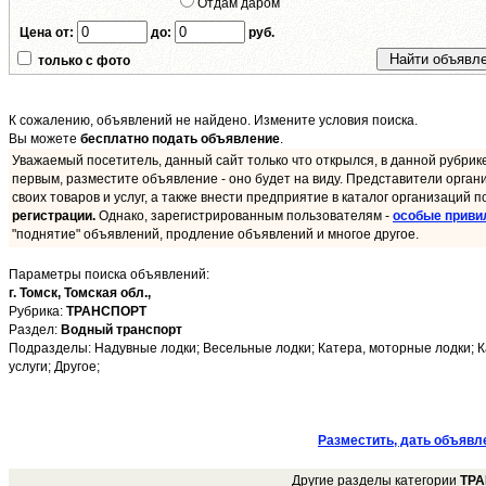
Отдам даром
Цена от:
до:
руб.
только с фото
К сожалению, объявлений не найдено. Измените условия поиска.
Вы можете
бесплатно подать объявление
.
Уважаемый посетитель, данный сайт только что открылся, в данной рубрик
первым, разместите объявление - оно будет на виду. Представители орган
своих товаров и услуг, а также внести предприятие в каталог организаций п
регистрации.
Однако, зарегистрированным пользователям -
особые приви
"поднятие" объявлений, продление объявлений и многое другое.
Параметры поиска объявлений:
г. Томск,
Томская обл.,
Рубрика:
ТРАНСПОРТ
Раздел:
Водный транспорт
Подразделы: Надувные лодки; Весельные лодки; Катера, моторные лодки; Ка
услуги; Другое;
Разместить, дать объявл
Другие разделы категории
ТР