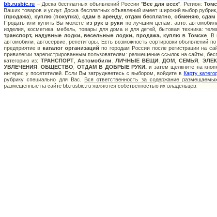
bb.rusbic.ru
– Доска бесплатных объявлений России "
Все для всех
". Регион:
Томс
Ваших товаров и услуг. Доска бесплатных объявлений имеет широкий выбор рубрик,
(
продажа
),
куплю
(
покупка
),
сдам в аренду
,
отдам бесплатно
,
обменяю
,
сдам
Продать или купить Вы можете
из рук в руки
по лучшим ценам: авто: автомобили
изделия, косметика, мебель, товары для дома и для детей, бытовая техника: тел
транспорт, надувные лодки, весельные лодки, продажа, куплю в Томске
. В
автомобили, автосервис, репетиторы. Есть возможность сортировки объявлений по
предприятие в
каталог организаций
по городам России после регистрации на са
привилегии зарегистрированным пользователям: размещение ссылок на сайты, бесп
категорию из:
ТРАНСПОРТ
,
Автомобили
,
ЛИЧНЫЕ ВЕЩИ
,
ДОМ
,
СЕМЬЯ
,
ЭЛЕ
УВЛЕЧЕНИЯ
,
ОБЩЕСТВО
,
ОТДАМ В ДОБРЫЕ РУКИ.
и затем щелкните на кнопк
интерес у посетителей. Если Вы затрудняетесь с выбором, войдите в
Карту катего
рубрику специально для Вас.
Вся ответственность за содержание размещаемых
размещенные на сайте bb.rusbic.ru являются собственностью их владельцев.