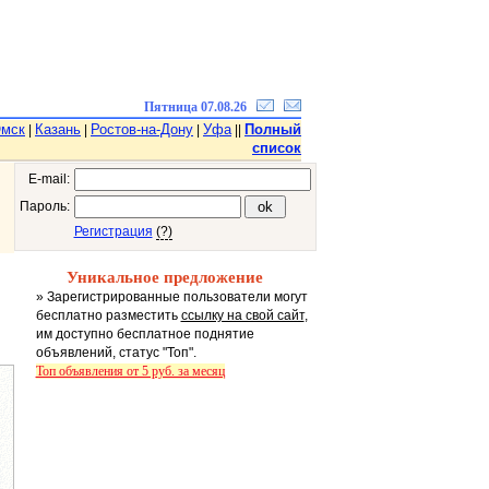
Пятница 07.08.26
мск
Казань
Ростов-на-Дону
Уфа
Полный
|
|
|
||
список
E-mail:
Пароль:
Регистрация
(?)
Уникальное предложение
» Зарегистрированные пользователи могут
бесплатно разместить
ссылку на свой сайт
,
им доступно бесплатное поднятие
объявлений, статус "Топ".
Топ объявления от 5 руб. за месяц