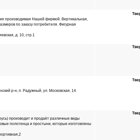
Тве
ия производимая Нашей фирмой. Вертикальная,
азмеров по заказу потребителя. Фигурная
яевская, д. 10, стр.1
Тве
Тве
ский р-н, п. Радужный, ул. Московская, 14
Тве
усь) производит и продаёт различные виды
овые полотенца и простыни, которые изготовлены
портивная,2