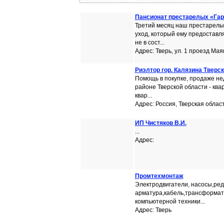
Пансионат престарелых «Га
Третий месяц наш престарелый
уход, который ему предоставля
не в сост...
Адрес: Тверь, ул. 1 проезд Мая
Риэлтор гор. Калязина Тверс
Помощь в покупке, продаже не
районе Тверской области - ква
квар...
Адрес: Россия, Тверская область
ИП Чистяков В.И.
...
Адрес:
Промтехмонтаж
Электродвигатели, насосы,ре
арматура,кабель,трансформат
компьютерной техники...
Адрес: Тверь