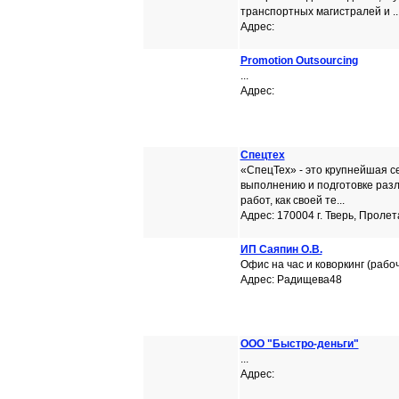
транспортных магистралей и ..
Адрес:
Promotion Outsourcing
...
Адрес:
Cпецтех
«СпецТех» - это крупнейшая с
выполнению и подготовке раз
работ, как своей те...
Адрес: 170004 г. Тверь, Пролет
ИП Саяпин О.В.
Офис на час и коворкинг (рабоче
Адрес: Радищева48
ООО "Быстро-деньги"
...
Адрес: