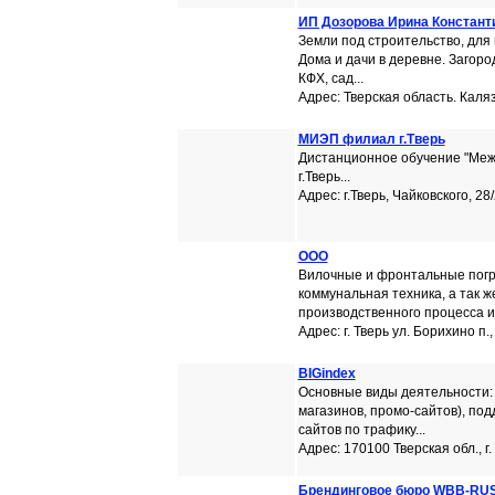
ИП Дозорова Ирина Констант
Земли под строительство, для 
Дома и дачи в деревне. Загор
КФХ, сад...
Адрес: Тверская область. Каля
МИЭП филиал г.Тверь
Дистанционное обучение "Меж
г.Тверь...
Адрес: г.Тверь, Чайковского, 28/
ООО
Вилочные и фронтальные погру
коммунальная техника, а так ж
производственного процесса и 
Адрес: г. Тверь ул. Борихино п.,
BIGindex
Основные виды деятельности: 
магазинов, промо-сайтов), по
сайтов по трафику...
Адрес: 170100 Тверская обл., г.
Брендинговое бюро WBB-RU