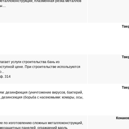
металлоконструкций, плазменная резка металлов
....
Тве
Тве
гает услуги строительства бань из
ступной цене. При строительстве используются
...
оф. 314
Тве
ям: дезинфекция (уничтожение вирусов, бактерий,
 дезинсекция (борьба с насекомыми: комары, осы,
Конако
е по изготовлению сложных металлоконструкций,
мозащитных панелей, ограждений вдоль