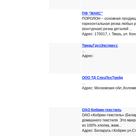
ПФ "МАКС"
ПОРОЛОН – основная продукц
горизонтальная резка любых р
(контурная) резка деталей ...
Адрес: 170017, г. Тверь, ул. Кон
ТверьГрузЭкспресс
...
Адрес:
ООО ТД СпецТехТрейд
...
Адрес: Московская обл.,Коломен
ОАО Кобрин-текстиль
ОАО «Кобрин-текстиль» (Белар
домашнего текстиля. Это махр
из 100% хлопка, жакк...
Адрес: Беларусь г.Кобрин ул.С