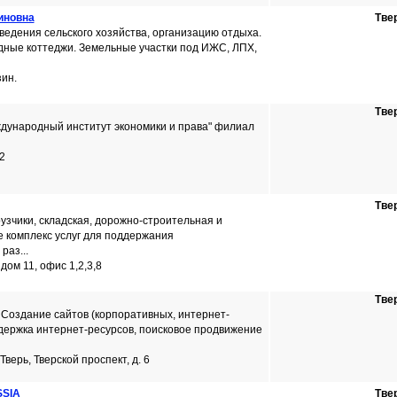
иновна
Тве
ведения сельского хозяйства, организацию отдыха.
одные коттеджи. Земельные участки под ИЖС, ЛПХ,
зин.
Тве
дународный институт экономики и права" филиал
2
Тве
зчики, складская, дорожно-строительная и
е комплекс услуг для поддержания
раз...
 дом 11, офис 1,2,3,8
Тве
Создание сайтов (корпоративных, интернет-
ддержка интернет-ресурсов, поисковое продвижение
 Тверь, Тверской проспект, д. 6
SSIA
Тве