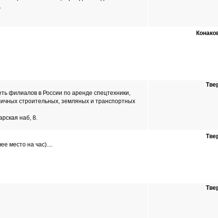
.
Конако
Тве
еть филиалов в России по аренде спецтехники,
личных строительных, земляных и транспортных
арская наб, 8.
Тве
е место на час)....
Тве