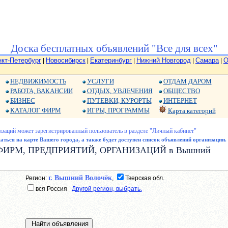
Доска бесплатных объявлений "Все для всех"
нкт-Петербург
Новосибирск
Екатеринбург
Нижний Новгород
Самара
О
|
|
|
|
|
НЕДВИЖИМОСТЬ
УСЛУГИ
ОТДАМ ДАРОМ
РАБОТА, ВАКАНСИИ
ОТДЫХ, УВЛЕЧЕНИЯ
ОБЩЕСТВО
БИЗНЕС
ПУТЕВКИ, КУРОРТЫ
ИНТЕРНЕТ
КАТАЛОГ ФИРМ
ИГРЫ, ПРОГРАММЫ
Карта категорий
изаций может зарегистрированный пользователь в разделе "Личный кабинет"
ться на карте Вашего города, а также будет доступен список объявлений организации.
ОГ ФИРМ, ПРЕДПРИЯТИЙ, ОРГАНИЗАЦИЙ в Вышний
г. Вышний Волочёк
Регион:
,
Тверская обл.
вся Россия
Другой регион, выбрать.