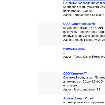
Основные направления деятел
брендинг, дизайн упаковки, со
иллюстрации. Сущес...
Адрес: 170100 Тверская обл., г.
ООО "Стройтехдизайн"
Компания СТРОЙТЕХДИЗАЙН пр
розничной торговли воротами 
оборудованием для видеонаблю
Адрес: 170028, г.Тверь, ул.2я Л
Немецкие Окна
...
Адрес: г.Тверь, Санкт-Петербург
ООО"Оптиком-Т"
Оптиком-Т предлагает: Полиме
диаметром от 0.2 до 3.0мм, О
оптическо...
Адрес: Индустриальная, 13
Альянс Энерго Строй
проектирование и сооружение