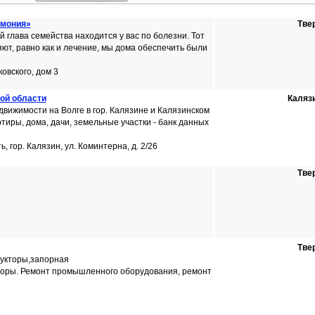
рмония»
Тве
 глава семейства находится у вас по болезни. Тот
ют, равно как и лечение, мы дома обеспечить были
ковского, дом 3
кой области
Каляз
движимости на Волге в гор. Калязине и Калязинском
ртиры, дома, дачи, земельные участки - банк данных
, гор. Калязин, ул. Коминтерна, д. 2/26
Тве
Тве
дукторы,запорная
оры. Ремонт промышленного оборудования, ремонт