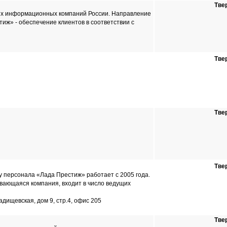
Тве
их информационных компаний России. Направление
иж» - обеспечение клиентов в соответствии с
Тве
Тве
Тве
у персонала «Лада Престиж» работает с 2005 года.
вающаяся компания, входит в число ведущих
Радищевская, дом 9, стр.4, офис 205
Тве