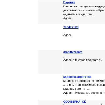
Партнер
Она является одной из ведущ
деятельности компании «Прест
едиными стандартам...
Адрес:
YandexTaxi
...
Адрес:
granittverdom
...
Адрес: http://granit-tverdom.ru/
Кадровое агентство
Кадровое агентство по подбор
Это опытная, стабильно разви
кадровых агентств...
Адрес: г. Москва, ул. Верхняя 
ООО ВЕРНА- СК