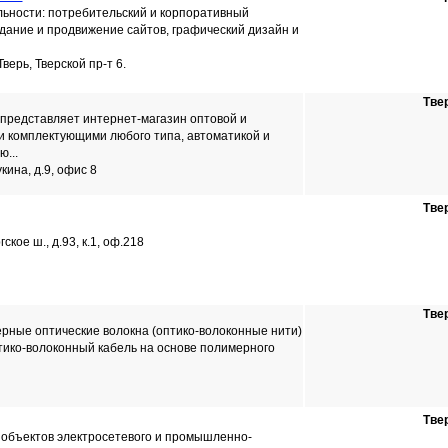
ьности: потребительский и корпоративный
здание и продвижение сайтов, графический дизайн и
Тверь, Тверской пр-т 6.
Тве
едставляет интернет-магазин оптовой и
и комплектующими любого типа, автоматикой и
...
укина, д.9, офис 8
Тве
ское ш., д.93, к.1, оф.218
Тве
рные оптические волокна (оптико-волоконные нити)
птико-волоконный кабель на основе полимерного
Тве
 объектов электросетевого и промышленно-