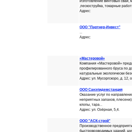
Изготовление винтовых свай, 
,пескоструйка, токарные работы
Адрес:
ООО "Партнер-Инвест"
...
Адрес:
«Мастеровой»
Компания «Мастеровой» предла
профилированного бруса по до
натуральные экологически безо
Адрес: ул. Мусоргскоро, д. 12, 
ООО Санэпидемстанция
Оказание услуг по направлени
неприятных запахов, плесени),
клопы, тара...
Адрес: ул. Озёрная, 5,4.
ООО "АСК-строй"
Производственное предприяти
быстровозводимых зданий, шу