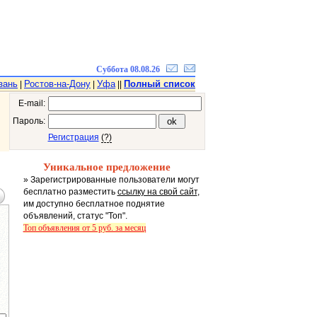
Суббота 08.08.26
зань
Ростов-на-Дону
Уфа
Полный список
|
|
||
E-mail:
Пароль:
Регистрация
(?)
Уникальное предложение
» Зарегистрированные пользователи могут
бесплатно разместить
ссылку на свой сайт
,
им доступно бесплатное поднятие
объявлений, статус "Топ".
Топ объявления от 5 руб. за месяц