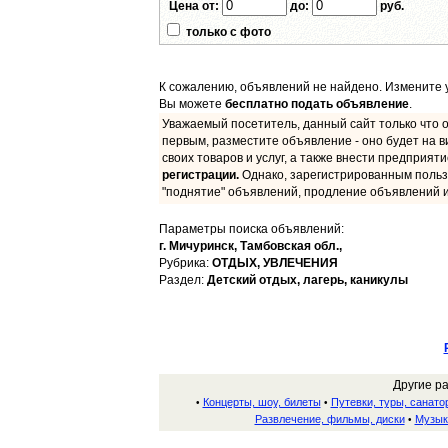
Цена от:
до:
руб.
только с фото
К сожалению, объявлений не найдено. Измените у
Вы можете
бесплатно подать объявление
.
Уважаемый посетитель, данный сайт только что о
первым, разместите объявление - оно будет на в
своих товаров и услуг, а также внести предприят
регистрации.
Однако, зарегистрированным польз
"поднятие" объявлений, продление объявлений и
Параметры поиска объявлений:
г. Мичуринск,
Тамбовская обл.,
Рубрика:
ОТДЫХ, УВЛЕЧЕНИЯ
Раздел:
Детский отдых, лагерь, каникулы
Другие р
Концерты, шоу, билеты
Путевки, туры, санато
•
•
Развлечение, фильмы, диски
Музык
•