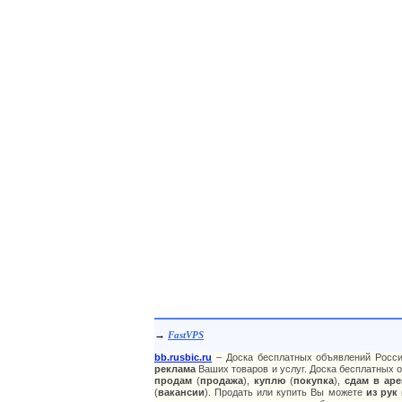
→
FastVPS
bb.rusbic.ru
– Доска бесплатных объявлений Росси
реклама
Ваших товаров и услуг. Доска бесплатных о
продам
(
продажа
),
куплю
(
покупка
),
сдам в аре
(
вакансии
). Продать или купить Вы можете
из рук