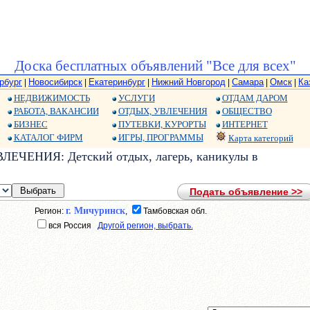
Доска бесплатных объявлений "Все для всех"
рбург
Новосибирск
Екатеринбург
Нижний Новгород
Самара
Омск
Ка
|
|
|
|
|
|
НЕДВИЖИМОСТЬ
УСЛУГИ
ОТДАМ ДАРОМ
РАБОТА, ВАКАНСИИ
ОТДЫХ, УВЛЕЧЕНИЯ
ОБЩЕСТВО
БИЗНЕС
ПУТЕВКИ, КУРОРТЫ
ИНТЕРНЕТ
КАТАЛОГ ФИРМ
ИГРЫ, ПРОГРАММЫ
Карта категорий
ЛЕЧЕНИЯ: Детский отдых, лагерь, каникулы в
Подать объявление >>
г. Мичуринск
Регион:
,
Тамбовская обл.
вся Россия
Другой регион, выбрать.