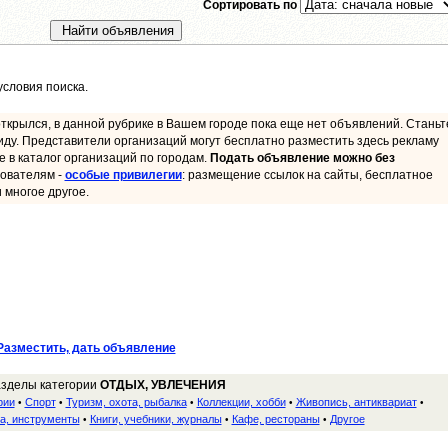
Сортировать по
словия поиска.
ткрылся, в данной рубрике в Вашем городе пока еще нет объявлений. Станьт
иду. Представители организаций могут бесплатно разместить здесь рекламу
ие в каталог организаций по городам.
Подать объявление можно без
ователям -
особые привилегии
: размещение ссылок на сайты, бесплатное
 многое другое.
Разместить, дать объявление
азделы категории
ОТДЫХ, УВЛЕЧЕНИЯ
рии
Спорт
Туризм, охота, рыбалка
Коллекции, хобби
Живопись, антиквариат
•
•
•
•
•
а, инструменты
Книги, учебники, журналы
Кафе, рестораны
Другое
•
•
•