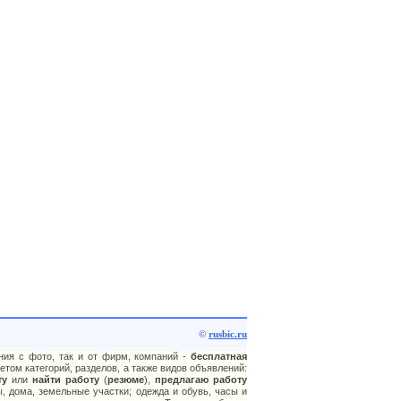
©
rusbic.ru
ния с фото, так и от фирм, компаний -
бесплатная
том категорий, разделов, а также видов объявлений:
ту
или
найти работу
(
резюме
),
предлагаю работу
, дома, земельные участки; одежда и обувь, часы и