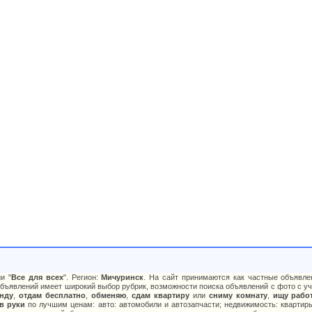
и "
Все для всех
". Регион:
Мичуринск
. На сайт принимаются как частные объявле
бъявлений имеет широкий выбор рубрик, возможности поиска объявлений с фото с уче
нду
,
отдам бесплатно
,
обменяю
,
сдам квартиру
или
сниму комнату
,
ищу рабо
 в руки
по лучшим ценам: авто: автомобили и автозапчасти; недвижимость: квартиры