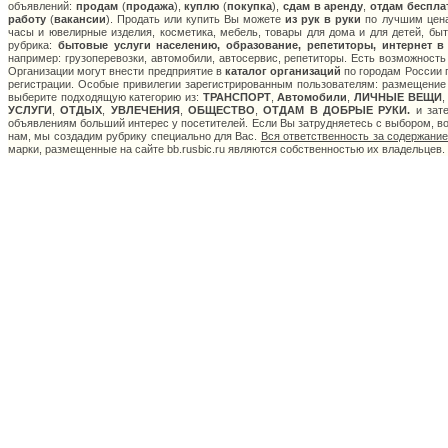
объявлений:
продам
(
продажа
),
куплю
(
покупка
),
сдам в аренду
,
отдам беспла
работу
(
вакансии
). Продать или купить Вы можете
из рук в руки
по лучшим ценам
часы и ювелирные изделия, косметика, мебель, товары для дома и для детей, быт
рубрика:
бытовые услуги населению, образование, репетиторы, интернет в
например: грузоперевозки, автомобили, автосервис, репетиторы. Есть возможность
Организации могут внести предприятие в
каталог организаций
по городам России п
регистрации. Особые привилегии зарегистрированным пользователям: размещение с
выберите подходящую категорию из:
ТРАНСПОРТ
,
Автомобили
,
ЛИЧНЫЕ ВЕЩИ
УСЛУГИ
,
ОТДЫХ
,
УВЛЕЧЕНИЯ
,
ОБЩЕСТВО
,
ОТДАМ В ДОБРЫЕ РУКИ.
и зате
объявлениям больший интерес у посетителей. Если Вы затрудняетесь с выбором, в
нам, мы создадим рубрику специально для Вас.
Вся ответственность за содержани
марки, размещенные на сайте bb.rusbic.ru являются собственностью их владельцев.