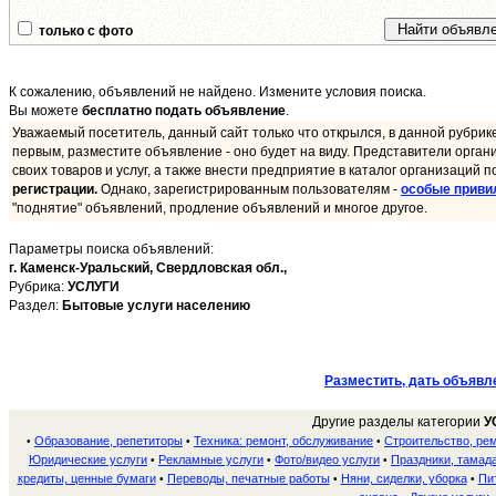
только с фото
К сожалению, объявлений не найдено. Измените условия поиска.
Вы можете
бесплатно подать объявление
.
Уважаемый посетитель, данный сайт только что открылся, в данной рубрик
первым, разместите объявление - оно будет на виду. Представители орган
своих товаров и услуг, а также внести предприятие в каталог организаций п
регистрации.
Однако, зарегистрированным пользователям -
особые приви
"поднятие" объявлений, продление объявлений и многое другое.
Параметры поиска объявлений:
г. Каменск-Уральский,
Свердловская обл.,
Рубрика:
УСЛУГИ
Раздел:
Бытовые услуги населению
Разместить, дать объявл
Другие разделы категории
У
Образование, репетиторы
Техника: ремонт, обслуживание
Строительство, ре
•
•
•
Юридические услуги
Рекламные услуги
Фото/видео услуги
Праздники, тамада
•
•
•
кредиты, ценные бумаги
Переводы, печатные работы
Няни, сиделки, уборка
Пи
•
•
•