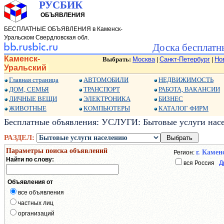
РУСБИК
ОБЪЯВЛЕНИЯ
БЕСПЛАТНЫЕ ОБЪЯВЛЕНИЯ в Каменск-
Уральском Свердловская обл.
Доска бесплатн
Каменск-
Выбрать:
Москва
Санкт-Петербург
Но
|
|
Уральский
Главная страница
АВТОМОБИЛИ
НЕДВИЖИМОСТЬ
ДОМ, СЕМЬЯ
ТРАНСПОРТ
РАБОТА, ВАКАНСИИ
ЛИЧНЫЕ ВЕЩИ
ЭЛЕКТРОНИКА
БИЗНЕС
ЖИВОТНЫЕ
КОМПЬЮТЕРЫ
КАТАЛОГ ФИРМ
Бесплатные объявления: УСЛУГИ: Бытовые услуги нас
РАЗДЕЛ:
Параметры поиска объявлений
г. Каме
Регион:
Найти по слову:
вся Россия
Д
Объявления от
все объявления
частных лиц
организаций