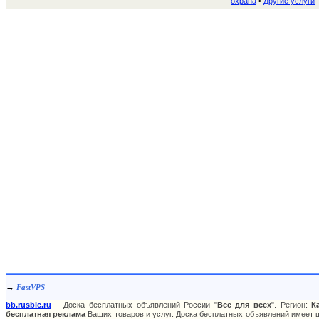
охрана
Другие услуги
•
→
FastVPS
bb.rusbic.ru
– Доска бесплатных объявлений России "
Все для всех
". Регион:
К
бесплатная реклама
Ваших товаров и услуг. Доска бесплатных объявлений имеет ш