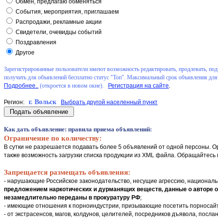
Обмен, предлагаю обменяться
События, мероприятия, приглашаем
Распродажи, рекламные акции
Свидетели, очевидцы событий
Поздравления
Другое
Зарегистрированные пользователи имеют возможность редактировать, продлевать, подн
получить для объявлений бесплатно статус "Топ". Максимальный срок объявления для 
Подробнее..
(откроется в новом окне).
Регистрация на сайте
.
г. Вольск
Регион:
Выбрать другой населенный пункт
Как дать объявление
: правила приема объявлений:
Ограничение по количеству:
В сутки не разрешается подавать более 5 объявлений от одной персоны. О
также возможность загрузки списка продукции из XML файла. Обращайтесь 
Запрещается размещать объявления:
- нарушающие Российское законодательство, несущие агрессию, националь
предложением наркотических и дурманящих веществ, данные о авторе объ
незамедлительно переданы в прокуратуру РФ
;
- имеющие отношения к порноиндустрии, призывающие посетить порносай
- от экстрасенсов, магов, колдунов, целителей, посредников дъявола, послан