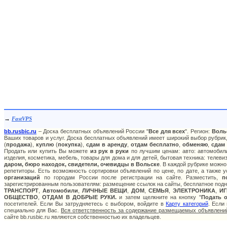
→
FastVPS
bb.rusbic.ru
– Доска бесплатных объявлений России "
Все для всех
". Регион:
Воль
Ваших товаров и услуг. Доска бесплатных объявлений имеет широкий выбор рубрик,
(
продажа
),
куплю
(
покупка
),
сдам в аренду
,
отдам бесплатно
,
обменяю
,
сдам
Продать или купить Вы можете
из рук в руки
по лучшим ценам: авто: автомобили
изделия, косметика, мебель, товары для дома и для детей, бытовая техника: телев
даром, бюро находок, свидетели, очевидцы в Вольске
. В каждой рубрике можн
репетиторы. Есть возможность сортировки объявлений по цене, по дате, а также
организаций
по городам России после регистрации на сайте. Разместить,
п
зарегистрированным пользователям: размещение ссылок на сайты, бесплатное подня
ТРАНСПОРТ
,
Автомобили
,
ЛИЧНЫЕ ВЕЩИ
,
ДОМ
,
СЕМЬЯ
,
ЭЛЕКТРОНИКА
,
И
ОБЩЕСТВО
,
ОТДАМ В ДОБРЫЕ РУКИ.
и затем щелкните на кнопку "
Подать 
посетителей. Если Вы затрудняетесь с выбором, войдите в
Карту категорий
. Если
специально для Вас.
Вся ответственность за содержание размещаемых объявлений
сайте bb.rusbic.ru являются собственностью их владельцев.