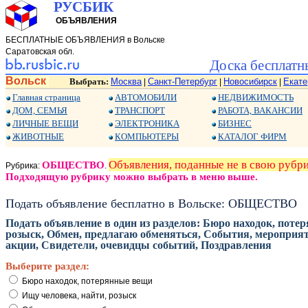
РУСБИК
ОБЪЯВЛЕНИЯ
БЕСПЛАТНЫЕ ОБЪЯВЛЕНИЯ в Вольске
Саратовская обл.
Доска бесплатн
Вольск
Выбрать:
Москва
Санкт-Петербург
Новосибирск
Екате
|
|
|
Главная страница
АВТОМОБИЛИ
НЕДВИЖИМОСТЬ
ДОМ, СЕМЬЯ
ТРАНСПОРТ
РАБОТА, ВАКАНСИИ
ЛИЧНЫЕ ВЕЩИ
ЭЛЕКТРОНИКА
БИЗНЕС
ЖИВОТНЫЕ
КОМПЬЮТЕРЫ
КАТАЛОГ ФИРМ
Объявления, поданные не в свою руб
ОБЩЕСТВО
Рубрика:
.
Подходящую рубрику можно выбрать в меню выше.
Подать объявление бесплатно в Вольске: ОБЩЕСТВО
Подать объявление в один из разделов: Бюро находок, поте
розыск, Обмен, предлагаю обменяться, События, мероприя
акции, Свидетели, очевидцы событий, Поздравления
Выберите раздел:
Бюро находок, потерянные вещи
Ищу человека, найти, розыск