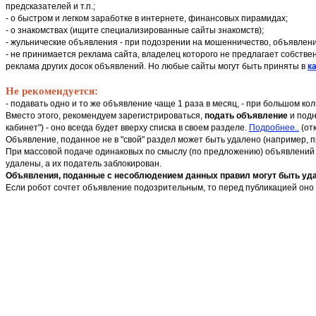
предсказателей и т.п.;
- о быстром и легком заработке в интернете, финансовых пирамидах;
- о знакомствах (ищите специализированные сайты знакомств);
- жульнические объявления - при подозрении на мошенничество, объявлени
- не принимается реклама сайта, владелец которого не предлагает собстве
реклама других досок объявлений. Но любые сайты могут быть приняты в
ка
Не рекомендуется:
- подавать одно и то же объявление чаще 1 раза в месяц, - при большом к
Вместо этого, рекомендуем зарегистрироваться,
подать объявление
и подн
кабинет") - оно всегда будет вверху списка в своем разделе.
Подробнее..
(от
Объявление, поданное не в "свой" раздел может быть удалено (например, 
При массовой подаче одинаковых по смыслу (по предложению) объявлений в
удалены, а их податель заблокирован.
Объявления, поданные с несоблюдением данных правил могут быть удал
Если робот сочтет объявление подозрительным, то перед публикацией оно