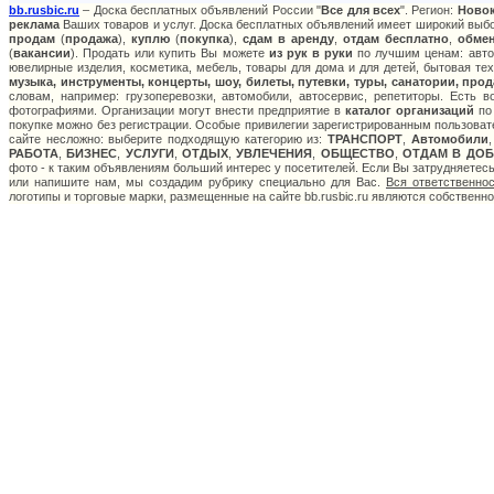
bb.rusbic.ru
– Доска бесплатных объявлений России "
Все для всех
". Регион:
Ново
реклама
Ваших товаров и услуг. Доска бесплатных объявлений имеет широкий выбор
продам
(
продажа
),
куплю
(
покупка
),
сдам в аренду
,
отдам бесплатно
,
обме
(
вакансии
). Продать или купить Вы можете
из рук в руки
по лучшим ценам: авто:
ювелирные изделия, косметика, мебель, товары для дома и для детей, бытовая тех
музыка, инструменты, концерты, шоу, билеты, путевки, туры, санатории, пр
словам, например: грузоперевозки, автомобили, автосервис, репетиторы. Есть 
фотографиями. Организации могут внести предприятие в
каталог организаций
по 
покупке можно без регистрации. Особые привилегии зарегистрированным пользоват
сайте несложно: выберите подходящую категорию из:
ТРАНСПОРТ
,
Автомобили
РАБОТА
,
БИЗНЕС
,
УСЛУГИ
,
ОТДЫХ
,
УВЛЕЧЕНИЯ
,
ОБЩЕСТВО
,
ОТДАМ В ДОБ
фото - к таким объявлениям больший интерес у посетителей. Если Вы затрудняетес
или напишите нам, мы создадим рубрику специально для Вас.
Вся ответственно
логотипы и торговые марки, размещенные на сайте bb.rusbic.ru являются собственн