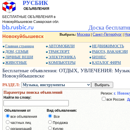
РУСБИК
ОБЪЯВЛЕНИЯ
БЕСПЛАТНЫЕ ОБЪЯВЛЕНИЯ в
Новокуйбышевске Самарская обл.
Доска бесплатн
Выбрать:
Москва
Санкт-Петербург
Но
|
|
Новокуйбышевск
Главная страница
АВТОМОБИЛИ
НЕДВИЖИМОСТЬ
ДОМ, СЕМЬЯ
ТРАНСПОРТ
РАБОТА, ВАКАНСИИ
ЛИЧНЫЕ ВЕЩИ
ЭЛЕКТРОНИКА
БИЗНЕС
ЖИВОТНЫЕ
КОМПЬЮТЕРЫ
КАТАЛОГ ФИРМ
Бесплатные объявления: ОТДЫХ, УВЛЕЧЕНИЯ: Музыка,
Новокуйбышевске
РАЗДЕЛ:
Параметры поиска объявлений
г. Ново
Регион:
Найти по слову:
вся Россия
Д
Объявления от
Вид объявления:
все объявления
Все
частных лиц
Продажа
организаций
Куплю