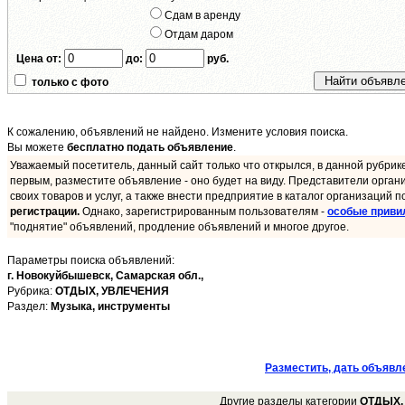
Сдам в аренду
Отдам даром
Цена от:
до:
руб.
только с фото
К сожалению, объявлений не найдено. Измените условия поиска.
Вы можете
бесплатно подать объявление
.
Уважаемый посетитель, данный сайт только что открылся, в данной рубрик
первым, разместите объявление - оно будет на виду. Представители орган
своих товаров и услуг, а также внести предприятие в каталог организаций п
регистрации.
Однако, зарегистрированным пользователям -
особые приви
"поднятие" объявлений, продление объявлений и многое другое.
Параметры поиска объявлений:
г. Новокуйбышевск,
Самарская обл.,
Рубрика:
ОТДЫХ, УВЛЕЧЕНИЯ
Раздел:
Музыка, инструменты
Разместить, дать объявл
Другие разделы категории
ОТДЫХ,