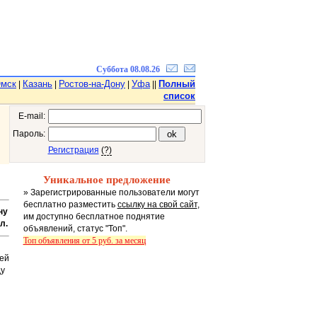
Суббота 08.08.26
мск
Казань
Ростов-на-Дону
Уфа
Полный
|
|
|
||
список
E-mail:
Пароль:
Регистрация
(?)
Уникальное предложение
» Зарегистрированные пользователи могут
бесплатно разместить
ссылку на свой сайт
,
ну
им доступно бесплатное поднятие
л.
объявлений, статус "Топ".
Топ объявления от 5 руб. за месяц
ей
ду