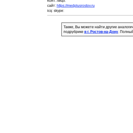
Конт. лицо:
сайт:
https://medplusrostov.ru
icq:
skype:
Также, Вы можете найти другие аналоги
подрубрике
в г. Ростов-на-Дону
. Полный