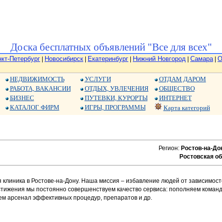
Доска бесплатных объявлений "Все для всех"
нкт-Петербург
Новосибирск
Екатеринбург
Нижний Новгород
Самара
О
|
|
|
|
|
НЕДВИЖИМОСТЬ
УСЛУГИ
ОТДАМ ДАРОМ
РАБОТА, ВАКАНСИИ
ОТДЫХ, УВЛЕЧЕНИЯ
ОБЩЕСТВО
БИЗНЕС
ПУТЕВКИ, КУРОРТЫ
ИНТЕРНЕТ
КАТАЛОГ ФИРМ
ИГРЫ, ПРОГРАММЫ
Карта категорий
Регион:
Ростов-на-До
Ростовская об
 клиника в Ростове-на-Дону. Наша миссия – избавление людей от зависимост
остижения мы постоянно совершенствуем качество сервиса: пополняем коман
 арсенал эффективных процедур, препаратов и др.