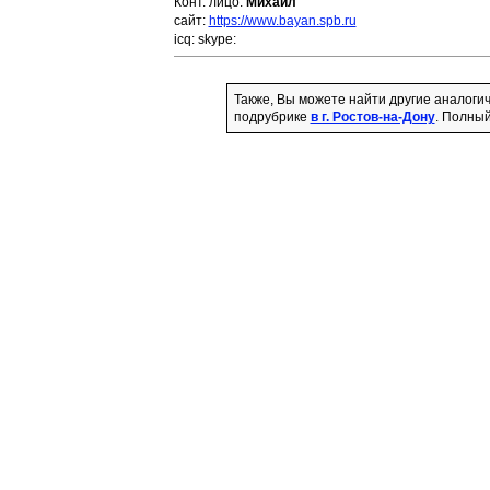
Конт. лицо:
Михаил
сайт:
https://www.bayan.spb.ru
icq:
skype:
Также, Вы можете найти другие аналоги
подрубрике
в г. Ростов-на-Дону
. Полный