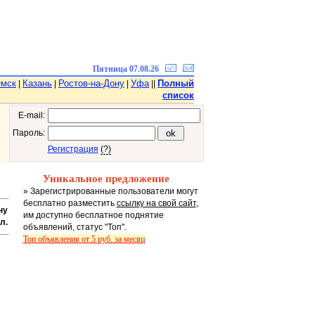
Пятница 07.08.26
мск
Казань
Ростов-на-Дону
Уфа
Полный
|
|
|
||
список
E-mail:
Пароль:
Регистрация
(?)
Уникальное предложение
» Зарегистрированные пользователи могут
бесплатно разместить
ссылку на свой сайт
,
ну
им доступно бесплатное поднятие
л.
объявлений, статус "Топ".
Топ объявления от 5 руб. за месяц