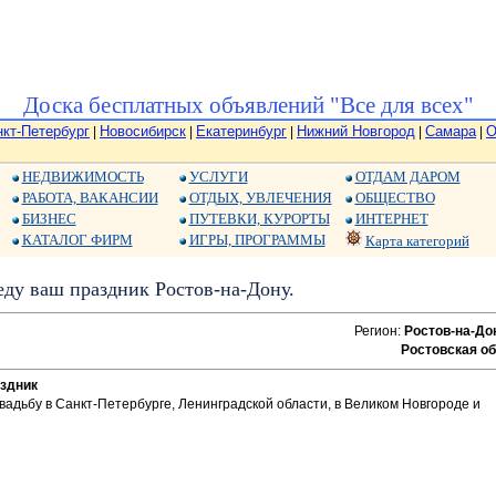
Доска бесплатных объявлений "Все для всех"
нкт-Петербург
Новосибирск
Екатеринбург
Нижний Новгород
Самара
О
|
|
|
|
|
НЕДВИЖИМОСТЬ
УСЛУГИ
ОТДАМ ДАРОМ
РАБОТА, ВАКАНСИИ
ОТДЫХ, УВЛЕЧЕНИЯ
ОБЩЕСТВО
БИЗНЕС
ПУТЕВКИ, КУРОРТЫ
ИНТЕРНЕТ
КАТАЛОГ ФИРМ
ИГРЫ, ПРОГРАММЫ
Карта категорий
ду ваш праздник Ростов-на-Дону.
Регион:
Ростов-на-До
Ростовская об
здник
вадьбу в Санкт-Петербурге, Ленинградской области, в Великом Новгороде и