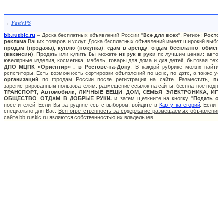
→
FastVPS
bb.rusbic.ru
– Доска бесплатных объявлений России "
Все для всех
". Регион:
Рост
реклама
Ваших товаров и услуг. Доска бесплатных объявлений имеет широкий выбор
продам
(
продажа
),
куплю
(
покупка
),
сдам в аренду
,
отдам бесплатно
,
обме
(
вакансии
). Продать или купить Вы можете
из рук в руки
по лучшим ценам: авто:
ювелирные изделия, косметика, мебель, товары для дома и для детей, бытовая тех
ДПО МЦПК «Ориентир» . в Ростове-на-Дону
. В каждой рубрике можно най
репетиторы. Есть возможность сортировки объявлений по цене, по дате, а также
организаций
по городам России после регистрации на сайте. Разместить,
п
зарегистрированным пользователям: размещение ссылок на сайты, бесплатное подня
ТРАНСПОРТ
,
Автомобили
,
ЛИЧНЫЕ ВЕЩИ
,
ДОМ
,
СЕМЬЯ
,
ЭЛЕКТРОНИКА
,
И
ОБЩЕСТВО
,
ОТДАМ В ДОБРЫЕ РУКИ.
и затем щелкните на кнопку "
Подать 
посетителей. Если Вы затрудняетесь с выбором, войдите в
Карту категорий
. Если
специально для Вас.
Вся ответственность за содержание размещаемых объявлений
сайте bb.rusbic.ru являются собственностью их владельцев.