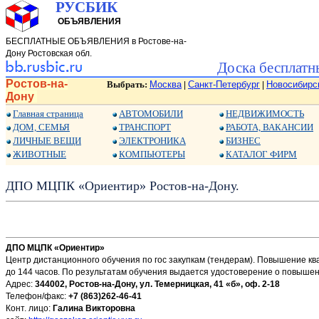
РУСБИК
ОБЪЯВЛЕНИЯ
БЕСПЛАТНЫЕ ОБЪЯВЛЕНИЯ в Ростове-на-
Дону Ростовская обл.
Доска бесплатн
Ростов-на-
Выбрать:
Москва
Санкт-Петербург
Новосибирс
|
|
Дону
Главная страница
АВТОМОБИЛИ
НЕДВИЖИМОСТЬ
ДОМ, СЕМЬЯ
ТРАНСПОРТ
РАБОТА, ВАКАНСИИ
ЛИЧНЫЕ ВЕЩИ
ЭЛЕКТРОНИКА
БИЗНЕС
ЖИВОТНЫЕ
КОМПЬЮТЕРЫ
КАТАЛОГ ФИРМ
ДПО МЦПК «Ориентир» Ростов-на-Дону.
ДПО МЦПК «Ориентир»
Центр дистанционного обучения по гос закупкам (тендерам). Повышение кв
до 144 часов. По результатам обучения выдается удостоверение о повыше
Адрес:
344002, Ростов-на-Дону, ул. Темерницкая, 41 «б», оф. 2-18
Телефон/факс:
+7 (863)262-46-41
Конт. лицо:
Галина Викторовна