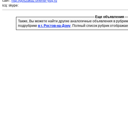
сайт:
http://goszakaz.orientir-yug.ru
icq:
skype:
Еще объявления
Также, Вы можете найти другие аналогичные объявления в рубри
подрубрике
в г. Ростов-на-Дону
. Полный список рубрик отображае