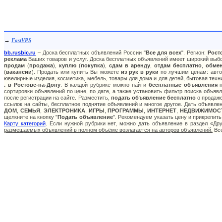
→
FastVPS
bb.rusbic.ru
– Доска бесплатных объявлений России "
Все для всех
". Регион:
Рост
реклама
Ваших товаров и услуг. Доска бесплатных объявлений имеет широкий выбор
продам
(
продажа
),
куплю
(
покупка
),
сдам в аренду
,
отдам бесплатно
,
обме
(
вакансии
). Продать или купить Вы можете
из рук в руки
по лучшим ценам: авто:
ювелирные изделия, косметика, мебель, товары для дома и для детей, бытовая техн
. в Ростове-на-Дону
. В каждой рубрике можно найти
бесплатные объявления
п
сортировки объявлений по цене, по дате, а также установить фильтр поиска объя
после регистрации на сайте. Разместить,
подать объявление бесплатно
о продаже
ссылок на сайты, бесплатное поднятие объявлений и многое другое. Дать объявле
ДОМ
,
СЕМЬЯ
,
ЭЛЕКТРОНИКА
,
ИГРЫ
,
ПРОГРАММЫ
,
ИНТЕРНЕТ
,
НЕДВИЖИМОС
щелкните на кнопку "
Подать объявление
". Рекомендуем указать цену и прикрепит
Карту категорий
. Если нужной рубрики нет, можно дать объявление в раздел «Д
размещаемых объявлений в полном объёме возлагается на авторов объявлений.
Все