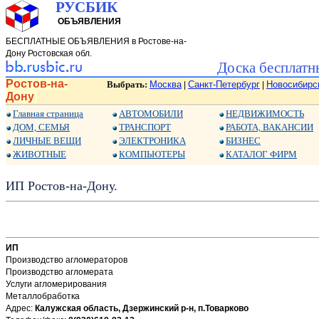
РУСБИК
ОБЪЯВЛЕНИЯ
БЕСПЛАТНЫЕ ОБЪЯВЛЕНИЯ в Ростове-на-
Дону Ростовская обл.
Доска бесплатн
Ростов-на-
Выбрать:
Москва
Санкт-Петербург
Новосибирс
|
|
Дону
Главная страница
АВТОМОБИЛИ
НЕДВИЖИМОСТЬ
ДОМ, СЕМЬЯ
ТРАНСПОРТ
РАБОТА, ВАКАНСИИ
ЛИЧНЫЕ ВЕЩИ
ЭЛЕКТРОНИКА
БИЗНЕС
ЖИВОТНЫЕ
КОМПЬЮТЕРЫ
КАТАЛОГ ФИРМ
ИП Ростов-на-Дону.
ИП
Производство агломераторов
Производство агломерата
Услуги агломерирования
Металлобработка
Адрес:
Калужская область, Дзержинский р-н, п.Товарково