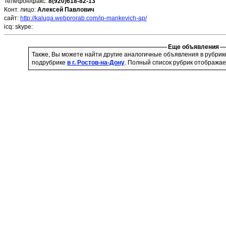
Телефон/факс:
8(920)618-82-13
Конт. лицо:
Алексей Павлович
сайт:
http://kaluga.webprorab.com/ip-mankevich-ap/
icq:
skype:
Еще объявления
Также, Вы можете найти другие аналогичные объявления в рубри
подрубрике
в г. Ростов-на-Дону
. Полный список рубрик отображае