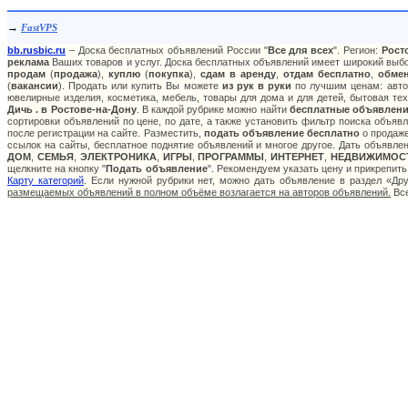
→
FastVPS
bb.rusbic.ru
– Доска бесплатных объявлений России "
Все для всех
". Регион:
Рост
реклама
Ваших товаров и услуг. Доска бесплатных объявлений имеет широкий выбор
продам
(
продажа
),
куплю
(
покупка
),
сдам в аренду
,
отдам бесплатно
,
обме
(
вакансии
). Продать или купить Вы можете
из рук в руки
по лучшим ценам: авто:
ювелирные изделия, косметика, мебель, товары для дома и для детей, бытовая тех
Дичь . в Ростове-на-Дону
. В каждой рубрике можно найти
бесплатные объявлен
сортировки объявлений по цене, по дате, а также установить фильтр поиска объя
после регистрации на сайте. Разместить,
подать объявление бесплатно
о продаже
ссылок на сайты, бесплатное поднятие объявлений и многое другое. Дать объявле
ДОМ
,
СЕМЬЯ
,
ЭЛЕКТРОНИКА
,
ИГРЫ
,
ПРОГРАММЫ
,
ИНТЕРНЕТ
,
НЕДВИЖИМОС
щелкните на кнопку "
Подать объявление
". Рекомендуем указать цену и прикрепит
Карту категорий
. Если нужной рубрики нет, можно дать объявление в раздел «Д
размещаемых объявлений в полном объёме возлагается на авторов объявлений.
Все