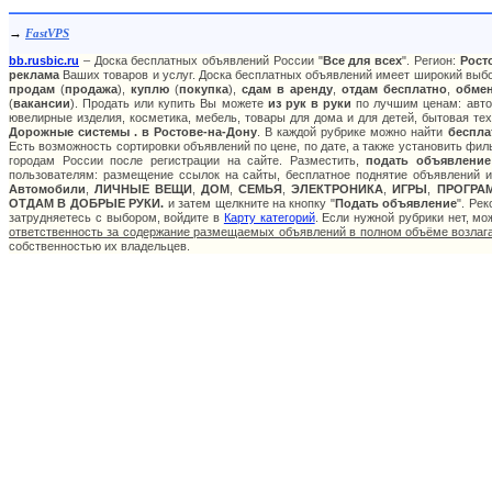
→
FastVPS
bb.rusbic.ru
– Доска бесплатных объявлений России "
Все для всех
". Регион:
Рост
реклама
Ваших товаров и услуг. Доска бесплатных объявлений имеет широкий выбор
продам
(
продажа
),
куплю
(
покупка
),
сдам в аренду
,
отдам бесплатно
,
обме
(
вакансии
). Продать или купить Вы можете
из рук в руки
по лучшим ценам: авто:
ювелирные изделия, косметика, мебель, товары для дома и для детей, бытовая тех
Дорожные системы . в Ростове-на-Дону
. В каждой рубрике можно найти
беспла
Есть возможность сортировки объявлений по цене, по дате, а также установить фи
городам России после регистрации на сайте. Разместить,
подать объявление
пользователям: размещение ссылок на сайты, бесплатное поднятие объявлений и
Автомобили
,
ЛИЧНЫЕ ВЕЩИ
,
ДОМ
,
СЕМЬЯ
,
ЭЛЕКТРОНИКА
,
ИГРЫ
,
ПРОГРА
ОТДАМ В ДОБРЫЕ РУКИ.
и затем щелкните на кнопку "
Подать объявление
". Ре
затрудняетесь с выбором, войдите в
Карту категорий
. Если нужной рубрики нет, м
ответственность за содержание размещаемых объявлений в полном объёме возлага
собственностью их владельцев.