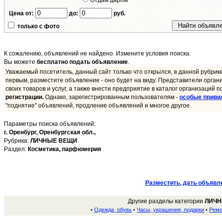
Отдам даром
Цена от:
до:
руб.
только с фото
К сожалению, объявлений не найдено. Измените условия поиска.
Вы можете
бесплатно подать объявление
.
Уважаемый посетитель, данный сайт только что открылся, в данной рубрик
первым, разместите объявление - оно будет на виду. Представители орган
своих товаров и услуг, а также внести предприятие в каталог организаций п
регистрации.
Однако, зарегистрированным пользователям -
особые приви
"поднятие" объявлений, продление объявлений и многое другое.
Параметры поиска объявлений:
г. Оренбург,
Оренбургская обл.,
Рубрика:
ЛИЧНЫЕ ВЕЩИ
Раздел:
Косметика, парфюмерия
Разместить, дать объявл
Другие разделы категории
ЛИЧН
Одежда, обувь
Часы, украшения, подарки
Ремо
•
•
•