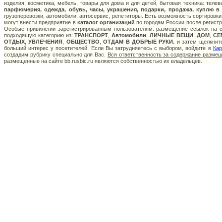
изделия, косметика, мебель, товары для дома и для детей, бытовая техника: теле
парфюмерия, одежда, обувь, часы, украшения, подарки, продажа, куплю в
грузоперевозки, автомобили, автосервис, репетиторы. Есть возможность сортировки
могут внести предприятие в
каталог организаций
по городам России после регистр
Особые привилегии зарегистрированным пользователям: размещение ссылок на са
подходящую категорию из:
ТРАНСПОРТ
,
Автомобили
,
ЛИЧНЫЕ ВЕЩИ
,
ДОМ
,
СЕ
ОТДЫХ
,
УВЛЕЧЕНИЯ
,
ОБЩЕСТВО
,
ОТДАМ В ДОБРЫЕ РУКИ.
и затем щелкните
больший интерес у посетителей. Если Вы затрудняетесь с выбором, войдите в
Кар
создадим рубрику специально для Вас.
Вся ответственность за содержание разме
размещенные на сайте bb.rusbic.ru являются собственностью их владельцев.