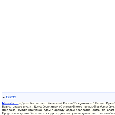
→
FastVPS
bb.rusbic.ru
– Доска бесплатных объявлений России "
Все для всех
". Регион:
Оренб
Ваших товаров и услуг. Доска бесплатных объявлений имеет широкий выбор рубрик,
(
продажа
),
куплю
(
покупка
),
сдам в аренду
,
отдам бесплатно
,
обменяю
,
сдам
Продать или купить Вы можете
из рук в руки
по лучшим ценам: авто: автомобили