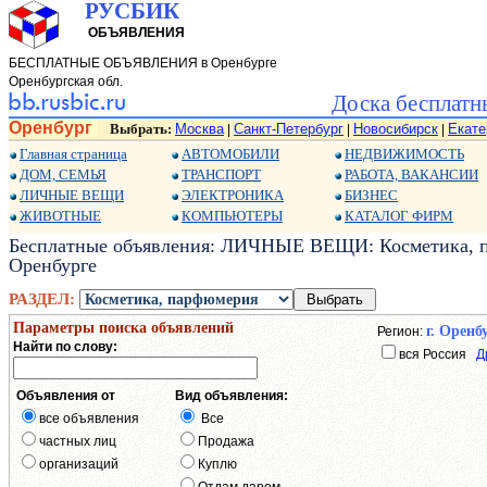
РУСБИК
ОБЪЯВЛЕНИЯ
БЕСПЛАТНЫЕ ОБЪЯВЛЕНИЯ в Оренбурге
Оренбургская обл.
Доска бесплатн
Оренбург
Выбрать:
Москва
Санкт-Петербург
Новосибирск
Екате
|
|
|
Главная страница
АВТОМОБИЛИ
НЕДВИЖИМОСТЬ
ДОМ, СЕМЬЯ
ТРАНСПОРТ
РАБОТА, ВАКАНСИИ
ЛИЧНЫЕ ВЕЩИ
ЭЛЕКТРОНИКА
БИЗНЕС
ЖИВОТНЫЕ
КОМПЬЮТЕРЫ
КАТАЛОГ ФИРМ
Бесплатные объявления: ЛИЧНЫЕ ВЕЩИ: Косметика, п
Оренбурге
РАЗДЕЛ:
Параметры поиска объявлений
г. Оренб
Регион:
Найти по слову:
вся Россия
Д
Объявления от
Вид объявления:
все объявления
Все
частных лиц
Продажа
организаций
Куплю