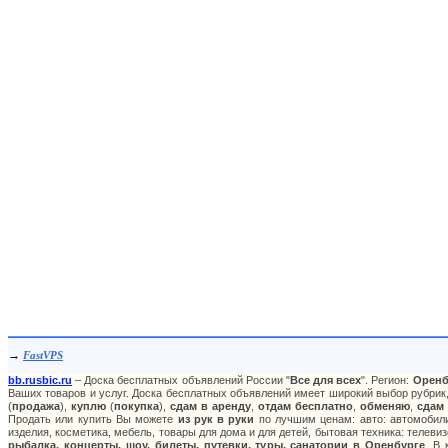
→
FastVPS
bb.rusbic.ru
– Доска бесплатных объявлений России "
Все для всех
". Регион:
Оренб
Ваших товаров и услуг. Доска бесплатных объявлений имеет широкий выбор рубрик,
(
продажа
),
куплю
(
покупка
),
сдам в аренду
,
отдам бесплатно
,
обменяю
,
сдам
Продать или купить Вы можете
из рук в руки
по лучшим ценам: авто: автомобили
изделия, косметика, мебель, товары для дома и для детей, бытовая техника: телеви
рыбалка, концерты, шоу, билеты, путевки, туры, санатории в Оренбурге
. В