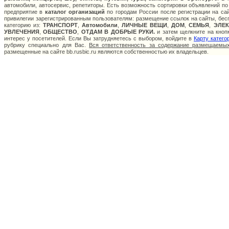
автомобили, автосервис, репетиторы. Есть возможность сортировки объявлений по
предприятие в
каталог организаций
по городам России после регистрации на са
привилегии зарегистрированным пользователям: размещение ссылок на сайты, бесп
категорию из:
ТРАНСПОРТ
,
Автомобили
,
ЛИЧНЫЕ ВЕЩИ
,
ДОМ
,
СЕМЬЯ
,
ЭЛЕ
УВЛЕЧЕНИЯ
,
ОБЩЕСТВО
,
ОТДАМ В ДОБРЫЕ РУКИ.
и затем щелкните на кнопк
интерес у посетителей. Если Вы затрудняетесь с выбором, войдите в
Карту катего
рубрику специально для Вас.
Вся ответственность за содержание размещаемых
размещенные на сайте bb.rusbic.ru являются собственностью их владельцев.