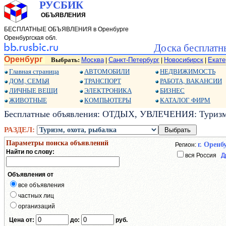
РУСБИК
ОБЪЯВЛЕНИЯ
БЕСПЛАТНЫЕ ОБЪЯВЛЕНИЯ в Оренбурге
Оренбургская обл.
Доска бесплатн
Оренбург
Выбрать:
Москва
Санкт-Петербург
Новосибирск
Екате
|
|
|
Главная страница
АВТОМОБИЛИ
НЕДВИЖИМОСТЬ
ДОМ, СЕМЬЯ
ТРАНСПОРТ
РАБОТА, ВАКАНСИИ
ЛИЧНЫЕ ВЕЩИ
ЭЛЕКТРОНИКА
БИЗНЕС
ЖИВОТНЫЕ
КОМПЬЮТЕРЫ
КАТАЛОГ ФИРМ
Бесплатные объявления: ОТДЫХ, УВЛЕЧЕНИЯ: Туризм, 
РАЗДЕЛ:
Параметры поиска объявлений
г. Оренб
Регион:
Найти по слову:
вся Россия
Д
Объявления от
все объявления
частных лиц
организаций
Цена от:
до:
руб.