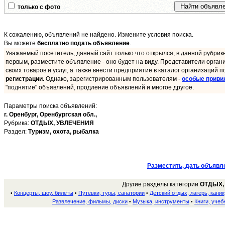
только с фото
К сожалению, объявлений не найдено. Измените условия поиска.
Вы можете
бесплатно подать объявление
.
Уважаемый посетитель, данный сайт только что открылся, в данной рубрик
первым, разместите объявление - оно будет на виду. Представители орган
своих товаров и услуг, а также внести предприятие в каталог организаций п
регистрации.
Однако, зарегистрированным пользователям -
особые приви
"поднятие" объявлений, продление объявлений и многое другое.
Параметры поиска объявлений:
г. Оренбург,
Оренбургская обл.,
Рубрика:
ОТДЫХ, УВЛЕЧЕНИЯ
Раздел:
Туризм, охота, рыбалка
Разместить, дать объявл
Другие разделы категории
ОТДЫХ,
Концерты, шоу, билеты
Путевки, туры, санатории
Детский отдых, лагерь, кани
•
•
•
Развлечение, фильмы, диски
Музыка, инструменты
Книги, учеб
•
•