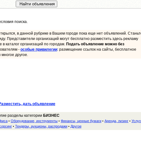
словия поиска.
ткрылся, в данной рубрике в Вашем городе пока еще нет объявлений. Станьт
иду. Представители организаций могут бесплатно разместить здесь рекламу
ие в каталог организаций по городам.
Подать объявление можно без
ователям -
особые привилегии
: размещение ссылок на сайты, бесплатное
 многое другое.
Разместить, дать объявление
угие разделы категории
БИЗНЕС
офиса
Оборудование, инструменты
Финансы, ценные бумаги
Аренда, лизинг
Услуг
•
•
•
•
сорсинг
Тендеры, аукционы, распродажи
Другое
•
•