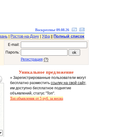
Воскресенье 09.08.26
зань
Ростов-на-Дону
Уфа
Полный список
|
|
||
E-mail:
Пароль:
Регистрация
(?)
Уникальное предложение
» Зарегистрированные пользователи могут
бесплатно разместить
ссылку на свой сайт
,
им доступно бесплатное поднятие
объявлений, статус "Топ".
Топ объявления от 5 руб. за месяц