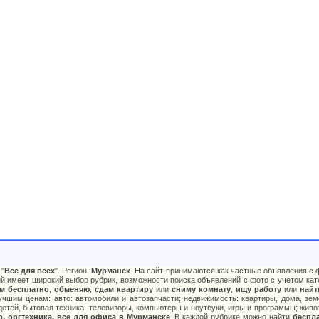
"
Все для всех
". Регион:
Мурманск
. На сайт принимаются как частные объявления с ф
й имеет широкий выбор рубрик, возможности поиска объявлений с фото с учетом кате
м бесплатно
,
обменяю
,
сдам квартиру
или
сниму комнату
,
ищу работу
или
найт
чшим ценам: авто: автомобили и автозапчасти; недвижимость: квартиры, дома, зем
детей, бытовая техника: телевизоры, компьютеры и ноутбуки, игры и программы; живо
о, оргтехника, все для офиса в Мурманске
. В каждой рубрике можно найти
беспл