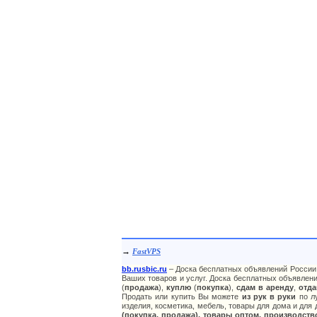
→
FastVPS
bb.rusbic.ru
– Доска бесплатных объявлений России 
Ваших товаров и услуг. Доска бесплатных объявлени
(
продажа
),
куплю
(
покупка
),
сдам в аренду
,
отда
Продать или купить Вы можете
из рук в руки
по лу
изделия, косметика, мебель, товары для дома и для 
(покупка, продажа), товары оптом, производств