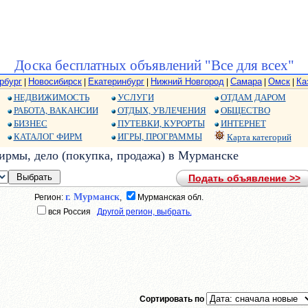
Доска бесплатных объявлений "Все для всех"
рбург
Новосибирск
Екатеринбург
Нижний Новгород
Самара
Омск
Ка
|
|
|
|
|
|
НЕДВИЖИМОСТЬ
УСЛУГИ
ОТДАМ ДАРОМ
РАБОТА, ВАКАНСИИ
ОТДЫХ, УВЛЕЧЕНИЯ
ОБЩЕСТВО
БИЗНЕС
ПУТЕВКИ, КУРОРТЫ
ИНТЕРНЕТ
КАТАЛОГ ФИРМ
ИГРЫ, ПРОГРАММЫ
Карта категорий
рмы, дело (покупка, продажа) в Мурманске
Подать объявление >>
г. Мурманск
Регион:
,
Мурманская обл.
вся Россия
Другой регион, выбрать.
Сортировать по