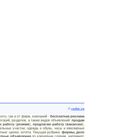
©
rusbic.ru
ото, так и от фирм, компаний -
бесплатная реклама
горий, разделов, а также видов объявлений:
продам
и работу
(
резюме
),
предлагаю работу
(
вакансии
).
ельные участки; одежда и обувь, часы и ювелирные
тные: щенки, котята. Текущая рубрика:
фирмы, дело
атные объявления
по ключевым словам, например: