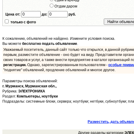
Сдам в аренду
Отдам даром
Цена от:
до:
руб.
только с фото
К сожалению, объявлений не найдено. Измените условия поиска.
Вы можете
бесплатно подать объявление
.
Уважаемый посетитель, данный сайт только что открылся, в данной рубрик
первым, разместите объявление - оно будет на виду. Представители орган
своих товаров и услуг, а также внести предприятие в каталог организаций п
регистрации.
Однако, зарегистрированным пользователям -
особые приви
"поднятие" объявлений, продление объявлений и многое другое.
Параметры поиска объявлений:
г. Мурманск,
Мурманская обл.,
Рубрика:
ЭЛЕКТРОНИКА
Раздел:
Компьютеры, ноутбуки
Подразделы: системные блоки, сервера; ноутбуки; нетбуки, субноутбуки; пла
Разместить, дать объявл
Другие разделы категории
ЭЛЕ