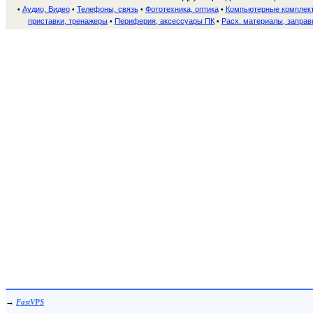
Аудио, Видео
Телефоны, связь
Фототехника, оптика
Компьютерные комплек
•
•
•
•
приставки, тренажеры
Периферия, аксессуары ПК
Расх. материалы, заправ
•
•
→
FastVPS