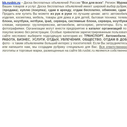
bb.rusbic.ru
– Доска бесплатных объявлений России "
Все для всех
". Регион:
Мурма
Ваших товаров и услуг. Доска бесплатных объявлений имеет широкий выбор рубрик,
(
продажа
),
куплю
(
покупка
),
сдам в аренду
,
отдам бесплатно
,
обменяю
,
сдам
Продать или купить Вы можете
из рук в руки
по лучшим ценам: авто: автомобили
изделия, косметика, мебель, товары для дома и для детей, бытовая техника: теле
блоки, ноутбуки, нетбуки, ipad, сервера, системные блоки, сервера, ноутбу
словам, например: грузоперевозки, автомобили, автосервис, репетиторы. Есть 
фотографиями. Организации могут внести предприятие в
каталог организаций
по 
покупке можно без регистрации. Особые привилегии зарегистрированным пользоват
сайте несложно: выберите подходящую категорию из:
ТРАНСПОРТ
,
Автомобили
РАБОТА
,
БИЗНЕС
,
УСЛУГИ
,
ОТДЫХ
,
УВЛЕЧЕНИЯ
,
ОБЩЕСТВО
,
ОТДАМ В ДОБ
фото - к таким объявлениям больший интерес у посетителей. Если Вы затрудняетес
или напишите нам, мы создадим рубрику специально для Вас.
Вся ответственно
логотипы и торговые марки, размещенные на сайте bb.rusbic.ru являются собственн