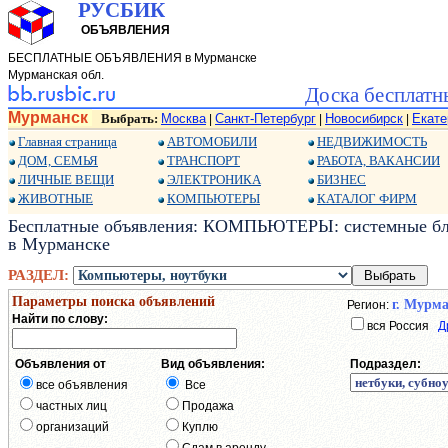
РУСБИК
ОБЪЯВЛЕНИЯ
БЕСПЛАТНЫЕ ОБЪЯВЛЕНИЯ в Мурманске
Мурманская обл.
Доска бесплатн
Мурманск
Выбрать:
Москва
Санкт-Петербург
Новосибирск
Екате
|
|
|
Главная страница
АВТОМОБИЛИ
НЕДВИЖИМОСТЬ
ДОМ, СЕМЬЯ
ТРАНСПОРТ
РАБОТА, ВАКАНСИИ
ЛИЧНЫЕ ВЕЩИ
ЭЛЕКТРОНИКА
БИЗНЕС
ЖИВОТНЫЕ
КОМПЬЮТЕРЫ
КАТАЛОГ ФИРМ
Бесплатные объявления: КОМПЬЮТЕРЫ: системные блок
в Мурманске
РАЗДЕЛ:
Параметры поиска объявлений
г. Мурм
Регион:
Найти по слову:
вся Россия
Д
Объявления от
Вид объявления:
Подраздел:
все объявления
Все
частных лиц
Продажа
организаций
Куплю