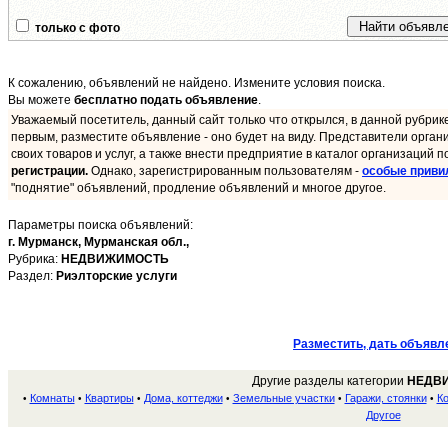
только с фото
К сожалению, объявлений не найдено. Измените условия поиска.
Вы можете
бесплатно подать объявление
.
Уважаемый посетитель, данный сайт только что открылся, в данной рубрик
первым, разместите объявление - оно будет на виду. Представители орган
своих товаров и услуг, а также внести предприятие в каталог организаций п
регистрации.
Однако, зарегистрированным пользователям -
особые приви
"поднятие" объявлений, продление объявлений и многое другое.
Параметры поиска объявлений:
г. Мурманск,
Мурманская обл.,
Рубрика:
НЕДВИЖИМОСТЬ
Раздел:
Риэлторские услуги
Разместить, дать объявл
Другие разделы категории
НЕДВ
Комнаты
Квартиры
Дома, коттеджи
Земельные участки
Гаражи, стоянки
К
•
•
•
•
•
•
Другое