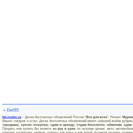
→
FastVPS
bb.rusbic.ru
– Доска бесплатных объявлений России "
Все для всех
". Регион:
Мурма
Ваших товаров и услуг. Доска бесплатных объявлений имеет широкий выбор рубрик,
(
продажа
),
куплю
(
покупка
),
сдам в аренду
,
отдам бесплатно
,
обменяю
,
сдам
Продать или купить Вы можете
из рук в руки
по лучшим ценам: авто: автомобили
изделия, косметика, мебель, товары для дома и для детей, бытовая техника: телев