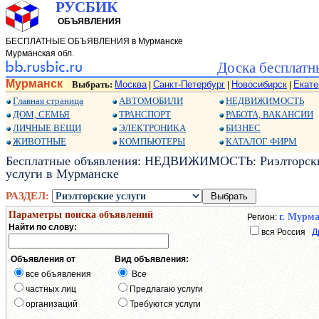
РУСБИК
ОБЪЯВЛЕНИЯ
БЕСПЛАТНЫЕ ОБЪЯВЛЕНИЯ в Мурманске
Мурманская обл.
Доска бесплатн
Мурманск
Выбрать:
Москва
Санкт-Петербург
Новосибирск
Екате
|
|
|
Главная страница
АВТОМОБИЛИ
НЕДВИЖИМОСТЬ
ДОМ, СЕМЬЯ
ТРАНСПОРТ
РАБОТА, ВАКАНСИИ
ЛИЧНЫЕ ВЕЩИ
ЭЛЕКТРОНИКА
БИЗНЕС
ЖИВОТНЫЕ
КОМПЬЮТЕРЫ
КАТАЛОГ ФИРМ
Бесплатные объявления: НЕДВИЖИМОСТЬ: Риэлторские 
услуги в Мурманске
РАЗДЕЛ:
Параметры поиска объявлений
г. Мурм
Регион:
Найти по слову:
вся Россия
Д
Объявления от
Вид объявления:
все объявления
Все
частных лиц
Предлагаю услуги
организаций
Требуются услуги