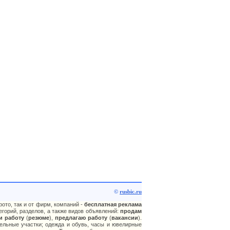
©
rusbic.ru
ото, так и от фирм, компаний -
бесплатная реклама
горий, разделов, а также видов объявлений:
продам
и работу
(
резюме
),
предлагаю работу
(
вакансии
).
ельные участки; одежда и обувь, часы и ювелирные