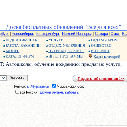
Доска бесплатных объявлений "Все для всех"
рбург
Новосибирск
Екатеринбург
Нижний Новгород
Самара
Омск
Ка
|
|
|
|
|
|
НЕДВИЖИМОСТЬ
УСЛУГИ
ОТДАМ ДАРОМ
РАБОТА, ВАКАНСИИ
ОТДЫХ, УВЛЕЧЕНИЯ
ОБЩЕСТВО
БИЗНЕС
ПУТЕВКИ, КУРОРТЫ
ИНТЕРНЕТ
КАТАЛОГ ФИРМ
ИГРЫ, ПРОГРАММЫ
Карта категорий
: Автошколы, обучение вождению: предлагаю услуги,
Подать объявление >>
г. Мурманск
Регион:
,
Мурманская обл.
вся Россия
Другой регион, выбрать.