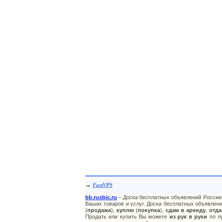
→
FastVPS
bb.rusbic.ru
– Доска бесплатных объявлений России 
Ваших товаров и услуг. Доска бесплатных объявлени
(
продажа
),
куплю
(
покупка
),
сдам в аренду
,
отда
Продать или купить Вы можете
из рук в руки
по лу