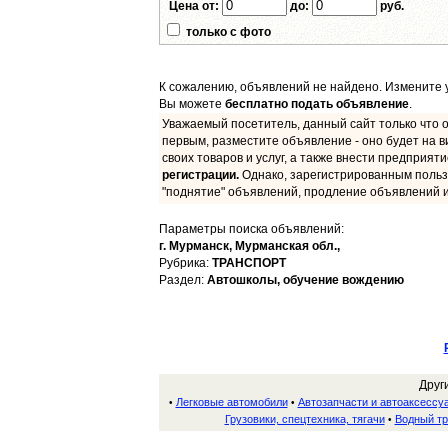
Цена от:
до:
руб.
только с фото
К сожалению, объявлений не найдено. Измените у
Вы можете
бесплатно подать объявление
.
Уважаемый посетитель, данный сайт только что о
первым, разместите объявление - оно будет на в
своих товаров и услуг, а также внести предприят
регистрации.
Однако, зарегистрированным польз
"поднятие" объявлений, продление объявлений и
Параметры поиска объявлений:
г. Мурманск,
Мурманская обл.,
Рубрика:
ТРАНСПОРТ
Раздел:
Автошколы, обучение вождению
Друг
Легковые автомобили
Автозапчасти и автоаксессу
•
•
Грузовики, спецтехника, тягачи
Водный тр
•