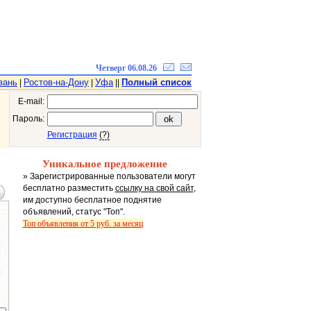
Четверг 06.08.26
зань
Ростов-на-Дону
Уфа
Полный список
|
|
||
E-mail:
Пароль:
Регистрация
(?)
Уникальное предложение
» Зарегистрированные пользователи могут
бесплатно разместить
ссылку на свой сайт
,
им доступно бесплатное поднятие
объявлений, статус "Топ".
Топ объявления от 5 руб. за месяц