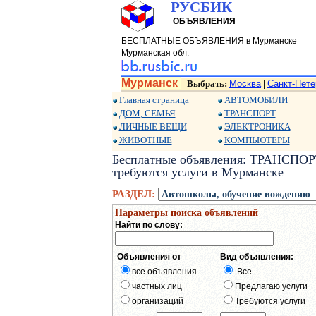
РУСБИК
ОБЪЯВЛЕНИЯ
БЕСПЛАТНЫЕ ОБЪЯВЛЕНИЯ в Мурманске
Мурманская обл.
Мурманск
Выбрать:
Москва
Санкт-Пете
|
Главная страница
АВТОМОБИЛИ
ДОМ, СЕМЬЯ
ТРАНСПОРТ
ЛИЧНЫЕ ВЕЩИ
ЭЛЕКТРОНИКА
ЖИВОТНЫЕ
КОМПЬЮТЕРЫ
Бесплатные объявления: ТРАНСПОРТ
требуются услуги в Мурманске
РАЗДЕЛ:
Параметры поиска объявлений
Найти по слову:
Объявления от
Вид объявления:
все объявления
Все
частных лиц
Предлагаю услуги
организаций
Требуются услуги