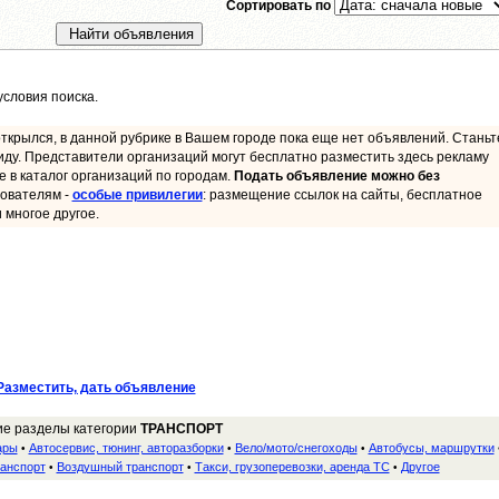
Сортировать по
словия поиска.
ткрылся, в данной рубрике в Вашем городе пока еще нет объявлений. Станьт
иду. Представители организаций могут бесплатно разместить здесь рекламу
ие в каталог организаций по городам.
Подать объявление можно без
ователям -
особые привилегии
: размещение ссылок на сайты, бесплатное
 многое другое.
Разместить, дать объявление
ие разделы категории
ТРАНСПОРТ
ары
Автосервис, тюнинг, авторазборки
Вело/мото/снегоходы
Автобусы, маршрутки
•
•
•
анспорт
Воздушный транспорт
Такси, грузоперевозки, аренда ТС
Другое
•
•
•