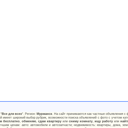
"
Все для всех
". Регион:
Мурманск
. На сайт принимаются как частные объявления с ф
й имеет широкий выбор рубрик, возможности поиска объявлений с фото с учетом кате
м бесплатно
,
обменяю
,
сдам квартиру
или
сниму комнату
,
ищу работу
или
найт
чшим ценам: авто: автомобили и автозапчасти; недвижимость: квартиры, дома, зем