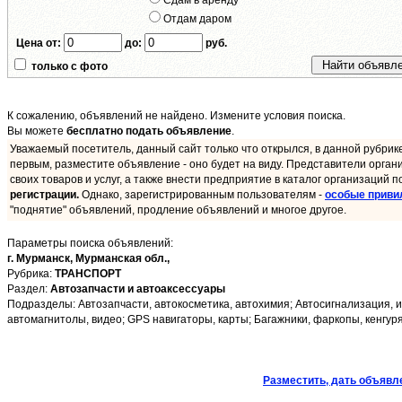
Сдам в аренду
Отдам даром
Цена от:
до:
руб.
только с фото
К сожалению, объявлений не найдено. Измените условия поиска.
Вы можете
бесплатно подать объявление
.
Уважаемый посетитель, данный сайт только что открылся, в данной рубрик
первым, разместите объявление - оно будет на виду. Представители орган
своих товаров и услуг, а также внести предприятие в каталог организаций п
регистрации.
Однако, зарегистрированным пользователям -
особые приви
"поднятие" объявлений, продление объявлений и многое другое.
Параметры поиска объявлений:
г. Мурманск,
Мурманская обл.,
Рубрика:
ТРАНСПОРТ
Раздел:
Автозапчасти и автоаксессуары
Подразделы: Автозапчасти, автокосметика, автохимия; Автосигнализация, и
автомагнитолы, видео; GPS навигаторы, карты; Багажники, фаркопы, кенгуря
Разместить, дать объявл