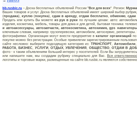
→
FastVPS
bb.rusbic.ru
– Доска бесплатных объявлений России "
Все для всех
". Регион:
Мурма
Ваших товаров и услуг. Доска бесплатных объявлений имеет широкий выбор рубрик,
(
продажа
),
куплю
(
покупка
),
сдам в аренду
,
отдам бесплатно
,
обменяю
,
сдам
Продать или купить Вы можете
из рук в руки
по лучшим ценам: авто: автомобили
изделия, косметика, мебель, товары для дома и для детей, бытовая техника: телев
и автоаксессуары, автозапчасти, автокосметика, автохимия, gps навигатор
ключевым словам, например: грузоперевозки, автомобили, автосервис, репетиторы. 
фотографиями. Организации могут внести предприятие в
каталог организаций
по 
покупке можно без регистрации. Особые привилегии зарегистрированным пользоват
сайте несложно: выберите подходящую категорию из:
ТРАНСПОРТ
,
Автомобили
РАБОТА
,
БИЗНЕС
,
УСЛУГИ
,
ОТДЫХ
,
УВЛЕЧЕНИЯ
,
ОБЩЕСТВО
,
ОТДАМ В ДОБ
фото - к таким объявлениям больший интерес у посетителей. Если Вы затрудняетес
или напишите нам, мы создадим рубрику специально для Вас.
Вся ответственно
логотипы и торговые марки, размещенные на сайте bb.rusbic.ru являются собственн