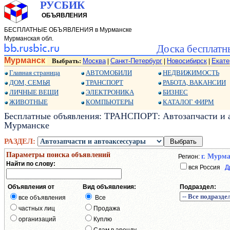
РУСБИК
ОБЪЯВЛЕНИЯ
БЕСПЛАТНЫЕ ОБЪЯВЛЕНИЯ в Мурманске
Мурманская обл.
Доска бесплатн
Мурманск
Выбрать:
Москва
Санкт-Петербург
Новосибирск
Екате
|
|
|
Главная страница
АВТОМОБИЛИ
НЕДВИЖИМОСТЬ
ДОМ, СЕМЬЯ
ТРАНСПОРТ
РАБОТА, ВАКАНСИИ
ЛИЧНЫЕ ВЕЩИ
ЭЛЕКТРОНИКА
БИЗНЕС
ЖИВОТНЫЕ
КОМПЬЮТЕРЫ
КАТАЛОГ ФИРМ
Бесплатные объявления: ТРАНСПОРТ: Автозапчасти и а
Мурманске
РАЗДЕЛ:
Параметры поиска объявлений
г. Мурм
Регион:
Найти по слову:
вся Россия
Д
Объявления от
Вид объявления:
Подраздел:
все объявления
Все
частных лиц
Продажа
организаций
Куплю