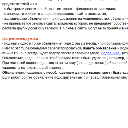
предсказателей и т.п.;
- о быстром и легком заработке в интернете, финансовых пирамидах;
- о знакомствах (ищите специализированные сайты знакомств);
- жульнические объявления - при подозрении на мошенничество, объявлени
- не принимается реклама сайта, владелец которого не предлагает собстве
реклама других досок объявлений. Но любые сайты могут быть приняты в
ка
Не рекомендуется:
- подавать одно и то же объявление чаще 1 раза в месяц, - при большом к
Вместо этого, рекомендуем зарегистрироваться,
подать объявление
и подн
кабинет") - оно всегда будет вверху списка в своем разделе.
Подробнее..
(от
Объявление, поданное не в "свой" раздел может быть удалено (например, 
При массовой подаче одинаковых по смыслу (по предложению) объявлений в
удалены, а их податель заблокирован.
Объявления, поданные с несоблюдением данных правил могут быть удал
Если робот сочтет объявление подозрительным, то перед публикацией оно