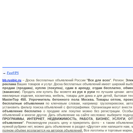
→
FastVPS
bb.rusbic.ru
– Доска бесплатных объявлений России "
Все для всех
". Регион:
Эле
реклама
Ваших товаров и услуг. Доска бесплатных объявлений имеет широкий выбор
продам
(
продажа
),
куплю
(
покупка
),
сдам в аренду
,
отдам бесплатно
,
обме
(
вакансии
). Продать или купить Вы можете
из рук в руки
по лучшим ценам: авто:
ювелирные изделия, косметика, мебель, товары для дома и для детей, бытовая тех
MasterTop 450. Упрочнитель бетонного пола Москва. Товары оптом, прои
бесплатные объявления
по ключевым словам, например: грузоперевозки, авто
установить фильтр поиска объявлений с фотографиями. Организации могут внести
объявление бесплатно
о продаже или покупке можно без регистрации. Особые
объявлений и многое другое. Дать объявление на сайте несложно: выберите подхо
ПРОГРАММЫ
,
ИНТЕРНЕТ
,
НЕДВИЖИМОСТЬ
,
РАБОТА
,
БИЗНЕС
,
УСЛУГИ
,
О
объявление
". Рекомендуем указать цену и прикрепить фото - к таким объявлен
нужной рубрики нет, можно дать объявление в раздел «Другое» или напишите нам,
полном объёме возлагается на авторов объявлений.
Все логотипы и торговые марки,