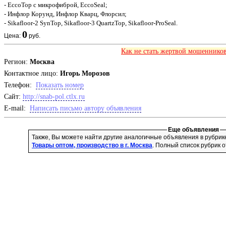
- EccoTop с микрофиброй, EccoSeal;
- Инфлор Корунд, Инфлор Кварц, Флорсил;
- Sikafloor-2 SynTop, Sikafloor-3 QuartzTop, Sikafloor-ProSeal.
0
Цена:
руб.
Как не стать жертвой мошенников
Регион:
Москва
Контактное лицо:
Игорь Морозов
Телефон:
Показать номер
Cайт:
http://snab-pol.ctlx.ru
E-mail:
Написать письмо автору объявления
Еще объявления
Также, Вы можете найти другие аналогичные объявления в рубри
Товары оптом, производство в г. Москва
. Полный список рубрик 