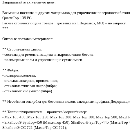
Запрашивайте актуальную цену.
Возможна поставка и других материалов для упрочнения поверхности бетонн
QuartzTop-135 PG.
Расчёт стоимости (цена товара + доставка из г. Подольск, МО) – по запросу.
***
Оптовые поставки материалов:
** Строительная химия:
- составы для ремонта, защиты и гидроизоляции бетона;
- полимерные полы и упрочняющие сухие смеси.
** Фибра:
- полипропиленовая;
- стальная анкерная, проволочная;
- стеклопластиковая макрофибра;
- стекловолокно (микрофибра).
** Несъёмная опалубка для бетонных полов: закладные профили. Деформац
** Топпинг/упрочнитель + пропитка/кюринг/силер:
- Max Top 450, Max Top 250, Max Top 300, Max Top 100, Max Top 500, MaxFl
- Sikafloor® SynTop-450 (MasterТop 450), Sikafloor® SynTop-445 (MasterТop 
Sikafloor® CC 721 (MasterTop CC 721);