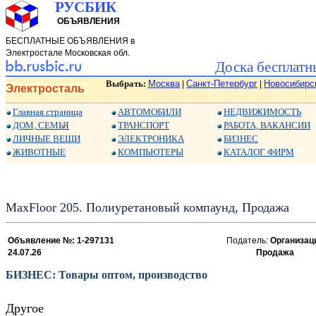
РУСБИК
ОБЪЯВЛЕНИЯ
БЕСПЛАТНЫЕ ОБЪЯВЛЕНИЯ в
Электростале Московская обл.
Доска бесплатн
Выбрать:
Москва
Санкт-Петербург
Новосибирс
|
|
Электросталь
Главная страница
АВТОМОБИЛИ
НЕДВИЖИМОСТЬ
ДОМ, СЕМЬЯ
ТРАНСПОРТ
РАБОТА, ВАКАНСИИ
ЛИЧНЫЕ ВЕЩИ
ЭЛЕКТРОНИКА
БИЗНЕС
ЖИВОТНЫЕ
КОМПЬЮТЕРЫ
КАТАЛОГ ФИРМ
MaxFloor 205. Полиуретановый компаунд, Продажа
Объявление №: 1-297131
Податель:
Организац
24.07.26
Продажа
БИЗНЕС: Товары оптом, производство
Другое