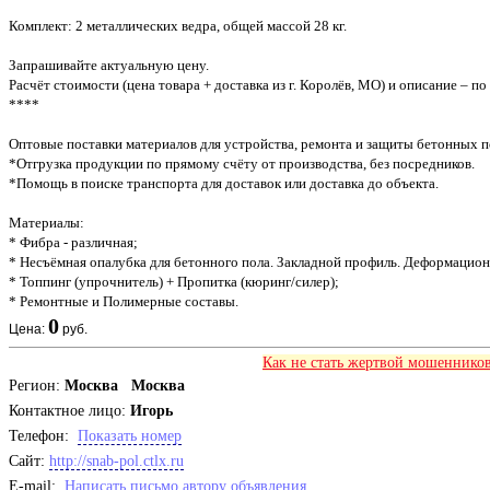
Комплект: 2 металлических ведра, общей массой 28 кг.
Запрашивайте актуальную цену.
Расчёт стоимости (цена товара + доставка из г. Королёв, МО) и описание – по
****
Оптовые поставки материалов для устройства, ремонта и защиты бетонных п
*Отгрузка продукции по прямому счёту от производства, без посредников.
*Помощь в поиске транспорта для доставок или доставка до объекта.
Материалы:
* Фибра - различная;
* Несъёмная опалубка для бетонного пола. Закладной профиль. Деформацио
* Топпинг (упрочнитель) + Пропитка (кюринг/силер);
* Ремонтные и Полимерные составы.
0
Цена:
руб.
Как не стать жертвой мошенников
Регион:
Москва Москва
Контактное лицо:
Игорь
Телефон:
Показать номер
Cайт:
http://snab-pol.ctlx.ru
E-mail:
Написать письмо автору объявления