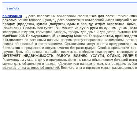
→
FastVPS
bb.rusbic.ru
– Доска бесплатных объявлений России "
Все для всех
". Регион:
Эле
реклама
Ваших товаров и услуг. Доска бесплатных объявлений имеет широкий выбор
продам
(
продажа
),
куплю
(
покупка
),
сдам в аренду
,
отдам бесплатно
,
обме
(
вакансии
). Продать или купить Вы можете
из рук в руки
по лучшим ценам: авто:
ювелирные изделия, косметика, мебель, товары для дома и для детей, бытовая тех
MaxFloor 205. Полиуретановый компаунд Москва. Товары оптом, производств
объявления
по ключевым словам, например: грузоперевозки, автомобили, автосер
поиска объявлений с фотографиями. Организации могут внести предприятие в
к
бесплатно
о продаже или покупке можно без регистрации. Особые привилегии зар
другое. Дать объявление на сайте несложно: выберите подходящую категорию 
ИНТЕРНЕТ
,
НЕДВИЖИМОСТЬ
,
РАБОТА
,
БИЗНЕС
,
УСЛУГИ
,
ОТДЫХ
,
УВЛЕЧЕ
Рекомендуем указать цену и прикрепить фото - к таким объявлениям больший инте
можно дать объявление в раздел «Другое» или напишите нам, мы создадим рубр
возлагается на авторов объявлений.
Все логотипы и торговые марки, размещенные на