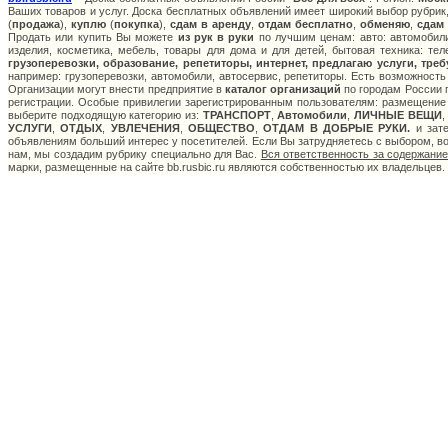
Ваших товаров и услуг. Доска бесплатных объявлений имеет широкий выбор рубрик,
(
продажа
),
куплю
(
покупка
),
сдам в аренду
,
отдам бесплатно
,
обменяю
,
сдам
Продать или купить Вы можете
из рук в руки
по лучшим ценам: авто: автомобили
изделия, косметика, мебель, товары для дома и для детей, бытовая техника: те
грузоперевозки, образование, репетиторы, интернет, предлагаю услуги, тре
например: грузоперевозки, автомобили, автосервис, репетиторы. Есть возможность
Организации могут внести предприятие в
каталог организаций
по городам России п
регистрации. Особые привилегии зарегистрированным пользователям: размещение с
выберите подходящую категорию из:
ТРАНСПОРТ
,
Автомобили
,
ЛИЧНЫЕ ВЕЩИ
УСЛУГИ
,
ОТДЫХ
,
УВЛЕЧЕНИЯ
,
ОБЩЕСТВО
,
ОТДАМ В ДОБРЫЕ РУКИ.
и зате
объявлениям больший интерес у посетителей. Если Вы затрудняетесь с выбором, в
нам, мы создадим рубрику специально для Вас.
Вся ответственность за содержани
марки, размещенные на сайте bb.rusbic.ru являются собственностью их владельцев.