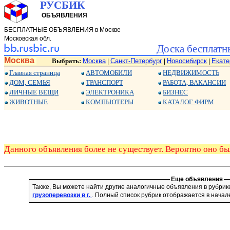
РУСБИК
ОБЪЯВЛЕНИЯ
БЕСПЛАТНЫЕ ОБЪЯВЛЕНИЯ в Москве
Московская обл.
Доска бесплатн
Москва
Выбрать:
Москва
Санкт-Петербург
Новосибирск
Екате
|
|
|
Главная страница
АВТОМОБИЛИ
НЕДВИЖИМОСТЬ
ДОМ, СЕМЬЯ
ТРАНСПОРТ
РАБОТА, ВАКАНСИИ
ЛИЧНЫЕ ВЕЩИ
ЭЛЕКТРОНИКА
БИЗНЕС
ЖИВОТНЫЕ
КОМПЬЮТЕРЫ
КАТАЛОГ ФИРМ
Данного объявления более не существует. Вероятно оно бы
Еще объявления
Также, Вы можете найти другие аналогичные объявления в рубри
грузоперевозки в г.
. Полный список рубрик отображается в начал