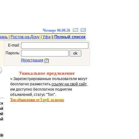
Четверг 06.08.26
зань
Ростов-на-Дону
Уфа
Полный список
|
|
||
E-mail:
Пароль:
Регистрация
(?)
Уникальное предложение
» Зарегистрированные пользователи могут
бесплатно разместить
ссылку на свой сайт
,
им доступно бесплатное поднятие
объявлений, статус "Топ".
Топ объявления от 5 руб. за месяц
ск
ай
ий
ай