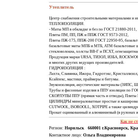
Утеплитель
Центр снабжения строительными материалами и и
ТЕПЛОИЗОЛЯЦИЯ.
- Маты МП в обкладке и без по ГОСТ 21880-2011,
Плиты ПМ, ПП, ПЖ и ППЖ ГОСТ 9573-2012,
Плиты ПЖ-175, ППЖ-200 ГОСТ 22950-95, базальт
базальтовые маты МПБ и МТБ, АТМ базальтовые 
стекловолокна, холсты ВВ-Г и ПСХТ, огнезащитн
Продукция марки URSA, ТИЗОЛ, ИЗБА, ROCKWO
и многих других ведущих производителей.
ГИДРОИЗОЛЯЦИЯ :
Лахта, Славянка, Ижора, Гидротэкс, Кристаллизол
Ксайпекс, мастики, праймеры и битумы.
Звукоизоляция, акустические материалы (ЗИПС, Шу
Трубы и фасонные изделия в ППУ изоляции по ГО
СКОРЛУПЫ ППУ (прямая часть и отводы), Плиты 
ЦИЛИНДРЫ минераловатные простые и каширов
CUTWOOL, ISOROOLL, XOTPIPE а также цилиндры
Прокат оцинкованный и алюминиевый (в рулонах и
Как не с
Регион:
Норильск 660001 г.Красноярск, Кр
Контактное лицо:
Ольга Владимировна