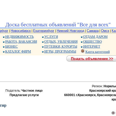
Доска бесплатных объявлений "Все для всех"
рбург
Новосибирск
Екатеринбург
Нижний Новгород
Самара
Омск
Ка
|
|
|
|
|
|
НЕДВИЖИМОСТЬ
УСЛУГИ
ОТДАМ ДАРОМ
РАБОТА, ВАКАНСИИ
ОТДЫХ, УВЛЕЧЕНИЯ
ОБЩЕСТВО
БИЗНЕС
ПУТЕВКИ, КУРОРТЫ
ИНТЕРНЕТ
КАТАЛОГ ФИРМ
ИГРЫ, ПРОГРАММЫ
Карта категорий
Подать объявление >>
Регион:
Нориль
Податель:
Частное лицо
Красноярский кр
Предлагаю услуги
660001 г.Красноярск, Красноярск
кр
тир