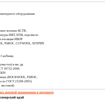
нженерного оборудования
овое волокно БСТВ,
шнуры ШБТ, БТШ, изделия из
ая изоляция МБОР
OL, PAROC, CUTWOOL, XOTPIPE
, СанХими,
мастоп) и мн. др.
СТ 30732-2006.
ППУ.
анные (ROCKWOOL, PAROC,
 по ГОСТ 23208-2003)
 листовой).
тать жертвой мошенников в интернете
асноярский край