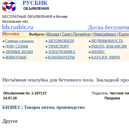
РУСБИК
ОБЪЯВЛЕНИЯ
БЕСПЛАТНЫЕ ОБЪЯВЛЕНИЯ в Москве
Московская обл.
Доска бесплатн
Москва
Выбрать:
Москва
Санкт-Петербург
Новосибирск
Екате
|
|
|
Главная страница
АВТОМОБИЛИ
НЕДВИЖИМОСТЬ
ДОМ, СЕМЬЯ
ТРАНСПОРТ
РАБОТА, ВАКАНСИИ
ЛИЧНЫЕ ВЕЩИ
ЭЛЕКТРОНИКА
БИЗНЕС
ЖИВОТНЫЕ
КОМПЬЮТЕРЫ
КАТАЛОГ ФИРМ
Несъёмная опалубка для бетонного пола. Закладной пр
Объявление №: 1-297137
Податель:
Частное ли
24.07.26
Продажа
БИЗНЕС: Товары оптом, производство
Другое