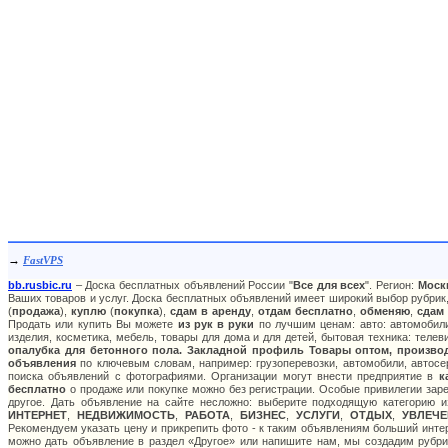
→
FastVPS
bb.rusbic.ru
– Доска бесплатных объявлений России "
Все для всех
". Регион:
Моск
Ваших товаров и услуг. Доска бесплатных объявлений имеет широкий выбор рубрик,
(
продажа
),
куплю
(
покупка
),
сдам в аренду
,
отдам бесплатно
,
обменяю
,
сдам
Продать или купить Вы можете
из рук в руки
по лучшим ценам: авто: автомобили
изделия, косметика, мебель, товары для дома и для детей, бытовая техника: теле
опалубка для бетонного пола. Закладной профиль Товары оптом, производ
объявления
по ключевым словам, например: грузоперевозки, автомобили, автосер
поиска объявлений с фотографиями. Организации могут внести предприятие в
к
бесплатно
о продаже или покупке можно без регистрации. Особые привилегии зар
другое. Дать объявление на сайте несложно: выберите подходящую категорию 
ИНТЕРНЕТ
,
НЕДВИЖИМОСТЬ
,
РАБОТА
,
БИЗНЕС
,
УСЛУГИ
,
ОТДЫХ
,
УВЛЕЧЕ
Рекомендуем указать цену и прикрепить фото - к таким объявлениям больший инте
можно дать объявление в раздел «Другое» или напишите нам, мы создадим рубр