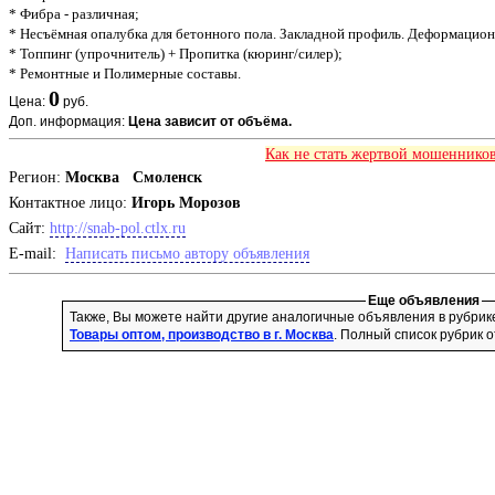
* Фибра - различная;
* Несъёмная опалубка для бетонного пола. Закладной профиль. Деформацио
* Топпинг (упрочнитель) + Пропитка (кюринг/силер);
* Ремонтные и Полимерные составы.
0
Цена:
руб.
Доп. информация:
Цена зависит от объёма.
Как не стать жертвой мошенников
Регион:
Москва Смоленск
Контактное лицо:
Игорь Морозов
Cайт:
http://snab-pol.ctlx.ru
E-mail:
Написать письмо автору объявления
Еще объявления
Также, Вы можете найти другие аналогичные объявления в рубри
Товары оптом, производство в г. Москва
. Полный список рубрик 