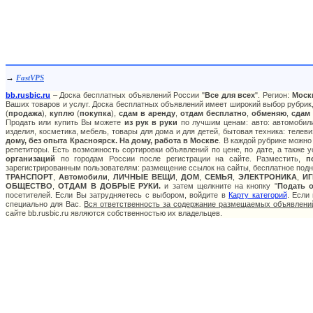
→
FastVPS
bb.rusbic.ru
– Доска бесплатных объявлений России "
Все для всех
". Регион:
Моск
Ваших товаров и услуг. Доска бесплатных объявлений имеет широкий выбор рубрик,
(
продажа
),
куплю
(
покупка
),
сдам в аренду
,
отдам бесплатно
,
обменяю
,
сдам
Продать или купить Вы можете
из рук в руки
по лучшим ценам: авто: автомобили
изделия, косметика, мебель, товары для дома и для детей, бытовая техника: телев
дому, без опыта Красноярск. На дому, работа в Москве
. В каждой рубрике можно
репетиторы. Есть возможность сортировки объявлений по цене, по дате, а также
организаций
по городам России после регистрации на сайте. Разместить,
п
зарегистрированным пользователям: размещение ссылок на сайты, бесплатное подня
ТРАНСПОРТ
,
Автомобили
,
ЛИЧНЫЕ ВЕЩИ
,
ДОМ
,
СЕМЬЯ
,
ЭЛЕКТРОНИКА
,
И
ОБЩЕСТВО
,
ОТДАМ В ДОБРЫЕ РУКИ.
и затем щелкните на кнопку "
Подать 
посетителей. Если Вы затрудняетесь с выбором, войдите в
Карту категорий
. Если
специально для Вас.
Вся ответственность за содержание размещаемых объявлений
сайте bb.rusbic.ru являются собственностью их владельцев.