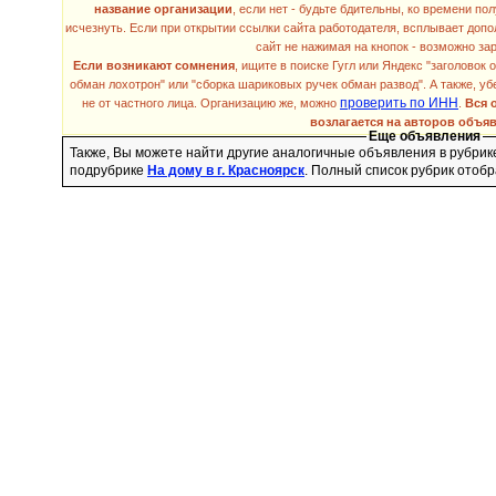
название организации
, если нет - будьте бдительны, ко времени п
исчезнуть. Если при открытии ссылки сайта работодателя, всплывает допо
сайт не нажимая на кнопок - возможно за
Если возникают сомнения
, ищите в поиске Гугл или Яндекс "заголовок 
обман лохотрон" или "сборка шариковых ручек обман развод". А также, уб
проверить по ИНН
не от частного лица. Организацию же, можно
.
Вся 
возлагается на авторов объя
Еще объявления
Также, Вы можете найти другие аналогичные объявления в рубри
подрубрике
На дому в г. Красноярск
. Полный список рубрик отоб