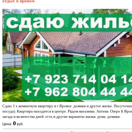
отдых в яровом
Сдаю 3 х комнатную квартиру в г Яровое. домики и другое жилье. Посуточно.
посуда). Квартира находится в центре. Рядом магазины. Аптеки. Озеро Б Яров
заезда и количества дней. есть и другие варианты жилья. дома. домики.
0
Цена:
руб.