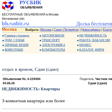
РУСБИК
ОБЪЯВЛЕНИЯ
БЕСПЛАТНЫЕ ОБЪЯВЛЕНИЯ в Москве
Московская обл.
Доска бесплатн
Москва
Выбрать:
Москва
Санкт-Петербург
Новосибирск
Екате
|
|
|
Главная страница
АВТОМОБИЛИ
НЕДВИЖИМОСТЬ
ДОМ, СЕМЬЯ
ТРАНСПОРТ
РАБОТА, ВАКАНСИИ
ЛИЧНЫЕ ВЕЩИ
ЭЛЕКТРОНИКА
БИЗНЕС
ЖИВОТНЫЕ
КОМПЬЮТЕРЫ
КАТАЛОГ ФИРМ
отдых в яровом, Сдам (сдаю)
Объявление №: 4-229494
Податель:
Частное ли
04.06.26
Сдам (сдаю)
НЕДВИЖИМОСТЬ: Квартиры
3-комнатная квартира или более