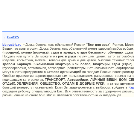
→
FastVPS
bb.rusbic.ru
– Доска бесплатных объявлений России "
Все для всех
". Регион:
Моск
Ваших товаров и услуг. Доска бесплатных объявлений имеет широкий выбор рубрик,
(
продажа
),
куплю
(
покупка
),
сдам в аренду
,
отдам бесплатно
,
обменяю
,
сдам
Продать или купить Вы можете
из рук в руки
по лучшим ценам: авто: автомобили
изделия, косметика, мебель, товары для дома и для детей, бытовая техника: тел
яровом Барнаул. 3-комнатная квартира или более, Квартиры, сдам (сдаю)
грузоперевозки, автомобили, автосервис, репетиторы. Есть возможность сортировки
могут внести предприятие в
каталог организаций
по городам России после регистр
Особые привилегии зарегистрированным пользователям: размещение ссылок на са
подходящую категорию из:
ТРАНСПОРТ
,
Автомобили
,
ЛИЧНЫЕ ВЕЩИ
,
ДОМ
,
СЕ
ОТДЫХ
,
УВЛЕЧЕНИЯ
,
ОБЩЕСТВО
,
ОТДАМ В ДОБРЫЕ РУКИ.
и затем щелкните
больший интерес у посетителей. Если Вы затрудняетесь с выбором, войдите в
Кар
создадим рубрику специально для Вас.
Вся ответственность за содержание разме
размещенные на сайте bb.rusbic.ru являются собственностью их владельцев.