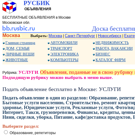
РУСБИК
ОБЪЯВЛЕНИЯ
БЕСПЛАТНЫЕ ОБЪЯВЛЕНИЯ в Москве
Московская обл.
Доска бесплатн
Москва
Выбрать:
Москва
Санкт-Петербург
Новосибирск
Екате
|
|
|
Главная страница
АВТОМОБИЛИ
НЕДВИЖИМОСТЬ
ДОМ, СЕМЬЯ
ТРАНСПОРТ
РАБОТА, ВАКАНСИИ
ЛИЧНЫЕ ВЕЩИ
ЭЛЕКТРОНИКА
БИЗНЕС
ЖИВОТНЫЕ
КОМПЬЮТЕРЫ
КАТАЛОГ ФИРМ
Объявления, поданные не в свою рубрик
УСЛУГИ
Рубрика:
.
Подходящую рубрику можно выбрать в меню выше.
Подать объявление бесплатно в Москве: УСЛУГИ
Подать объявление в один из разделов: Образование, репет
Бытовые услуги населению, Строительство, ремонт квартир
здоровье, Юридические услуги, Рекламные услуги, Фото/виде
Интернет, Такси, грузоперевозки, Финансы, кредиты, ценн
Няни, сиделки, уборка, Питание, кафе/доставка продуктов,
Выберите раздел:
Образование, репетиторы