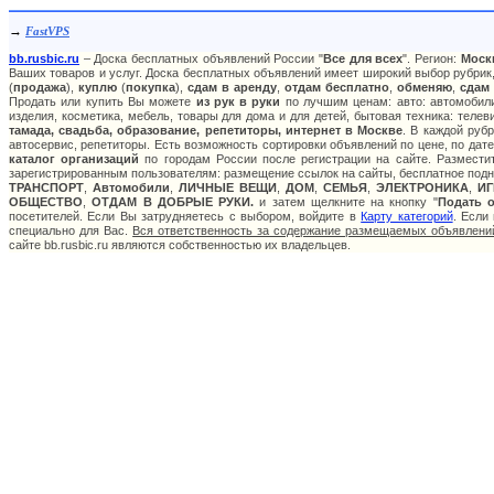
→
FastVPS
bb.rusbic.ru
– Доска бесплатных объявлений России "
Все для всех
". Регион:
Моск
Ваших товаров и услуг. Доска бесплатных объявлений имеет широкий выбор рубрик,
(
продажа
),
куплю
(
покупка
),
сдам в аренду
,
отдам бесплатно
,
обменяю
,
сдам
Продать или купить Вы можете
из рук в руки
по лучшим ценам: авто: автомобили
изделия, косметика, мебель, товары для дома и для детей, бытовая техника: теле
тамада, свадьба, образование, репетиторы, интернет в Москве
. В каждой руб
автосервис, репетиторы. Есть возможность сортировки объявлений по цене, по дат
каталог организаций
по городам России после регистрации на сайте. Размести
зарегистрированным пользователям: размещение ссылок на сайты, бесплатное подня
ТРАНСПОРТ
,
Автомобили
,
ЛИЧНЫЕ ВЕЩИ
,
ДОМ
,
СЕМЬЯ
,
ЭЛЕКТРОНИКА
,
И
ОБЩЕСТВО
,
ОТДАМ В ДОБРЫЕ РУКИ.
и затем щелкните на кнопку "
Подать 
посетителей. Если Вы затрудняетесь с выбором, войдите в
Карту категорий
. Если
специально для Вас.
Вся ответственность за содержание размещаемых объявлений
сайте bb.rusbic.ru являются собственностью их владельцев.