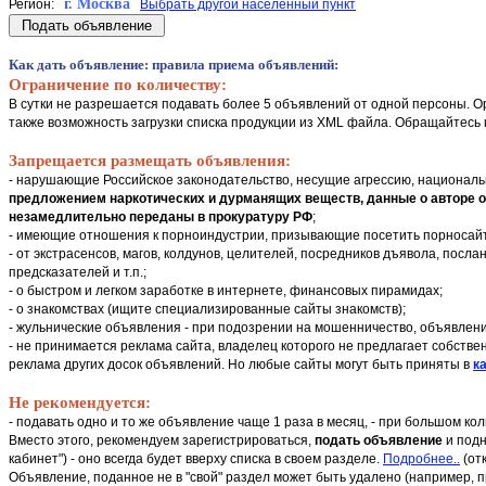
г. Москва
Регион:
Выбрать другой населенный пункт
Как дать объявление
: правила приема объявлений:
Ограничение по количеству:
В сутки не разрешается подавать более 5 объявлений от одной персоны. О
также возможность загрузки списка продукции из XML файла. Обращайтесь 
Запрещается размещать объявления:
- нарушающие Российское законодательство, несущие агрессию, националь
предложением наркотических и дурманящих веществ, данные о авторе объ
незамедлительно переданы в прокуратуру РФ
;
- имеющие отношения к порноиндустрии, призывающие посетить порносай
- от экстрасенсов, магов, колдунов, целителей, посредников дъявола, послан
предсказателей и т.п.;
- о быстром и легком заработке в интернете, финансовых пирамидах;
- о знакомствах (ищите специализированные сайты знакомств);
- жульнические объявления - при подозрении на мошенничество, объявлени
- не принимается реклама сайта, владелец которого не предлагает собстве
реклама других досок объявлений. Но любые сайты могут быть приняты в
ка
Не рекомендуется:
- подавать одно и то же объявление чаще 1 раза в месяц, - при большом к
Вместо этого, рекомендуем зарегистрироваться,
подать объявление
и подн
кабинет") - оно всегда будет вверху списка в своем разделе.
Подробнее..
(от
Объявление, поданное не в "свой" раздел может быть удалено (например, 