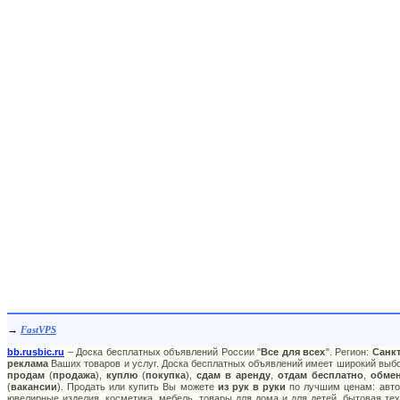
→
FastVPS
bb.rusbic.ru
– Доска бесплатных объявлений России "
Все для всех
". Регион:
Санкт
реклама
Ваших товаров и услуг. Доска бесплатных объявлений имеет широкий выбор
продам
(
продажа
),
куплю
(
покупка
),
сдам в аренду
,
отдам бесплатно
,
обме
(
вакансии
). Продать или купить Вы можете
из рук в руки
по лучшим ценам: авто:
ювелирные изделия, косметика, мебель, товары для дома и для детей, бытовая тех