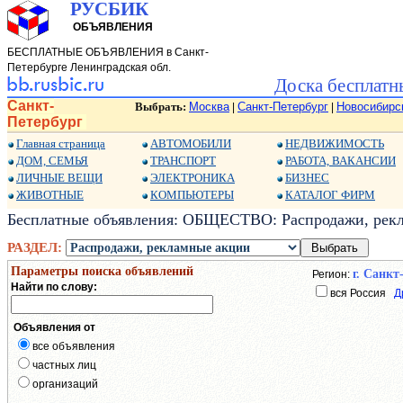
РУСБИК
ОБЪЯВЛЕНИЯ
БЕСПЛАТНЫЕ ОБЪЯВЛЕНИЯ в Санкт-
Петербурге Ленинградская обл.
Доска бесплатн
Санкт-
Выбрать:
Москва
Санкт-Петербург
Новосибирс
|
|
Петербург
Главная страница
АВТОМОБИЛИ
НЕДВИЖИМОСТЬ
ДОМ, СЕМЬЯ
ТРАНСПОРТ
РАБОТА, ВАКАНСИИ
ЛИЧНЫЕ ВЕЩИ
ЭЛЕКТРОНИКА
БИЗНЕС
ЖИВОТНЫЕ
КОМПЬЮТЕРЫ
КАТАЛОГ ФИРМ
Бесплатные объявления: ОБЩЕСТВО: Распродажи, рекл
РАЗДЕЛ:
Параметры поиска объявлений
г. Санкт
Регион:
Найти по слову:
вся Россия
Д
Объявления от
все объявления
частных лиц
организаций