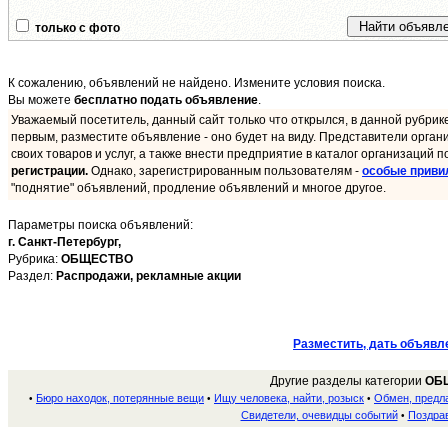
только с фото
К сожалению, объявлений не найдено. Измените условия поиска.
Вы можете
бесплатно подать объявление
.
Уважаемый посетитель, данный сайт только что открылся, в данной рубрик
первым, разместите объявление - оно будет на виду. Представители орган
своих товаров и услуг, а также внести предприятие в каталог организаций п
регистрации.
Однако, зарегистрированным пользователям -
особые приви
"поднятие" объявлений, продление объявлений и многое другое.
Параметры поиска объявлений:
г. Санкт-Петербург,
Рубрика:
ОБЩЕСТВО
Раздел:
Распродажи, рекламные акции
Разместить, дать объявл
Другие разделы категории
ОБ
Бюро находок, потерянные вещи
Ищу человека, найти, розыск
Обмен, предл
•
•
•
Свидетели, очевидцы событий
Поздра
•