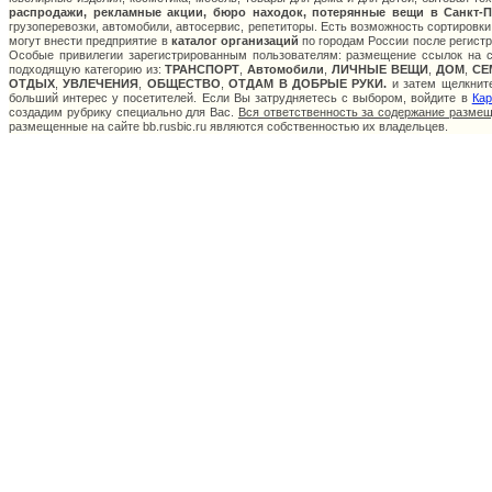
распродажи, рекламные акции, бюро находок, потерянные вещи в Санкт-П
грузоперевозки, автомобили, автосервис, репетиторы. Есть возможность сортировки
могут внести предприятие в
каталог организаций
по городам России после регистр
Особые привилегии зарегистрированным пользователям: размещение ссылок на са
подходящую категорию из:
ТРАНСПОРТ
,
Автомобили
,
ЛИЧНЫЕ ВЕЩИ
,
ДОМ
,
СЕ
ОТДЫХ
,
УВЛЕЧЕНИЯ
,
ОБЩЕСТВО
,
ОТДАМ В ДОБРЫЕ РУКИ.
и затем щелкните
больший интерес у посетителей. Если Вы затрудняетесь с выбором, войдите в
Кар
создадим рубрику специально для Вас.
Вся ответственность за содержание разме
размещенные на сайте bb.rusbic.ru являются собственностью их владельцев.