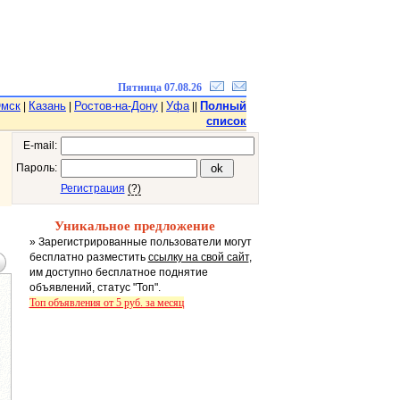
Пятница 07.08.26
мск
Казань
Ростов-на-Дону
Уфа
Полный
|
|
|
||
список
E-mail:
Пароль:
Регистрация
(?)
Уникальное предложение
» Зарегистрированные пользователи могут
бесплатно разместить
ссылку на свой сайт
,
им доступно бесплатное поднятие
объявлений, статус "Топ".
Топ объявления от 5 руб. за месяц