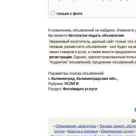
только с фото
К сожалению, объявлений не найдено. Измените у
Вы можете
бесплатно подать объявление
.
Уважаемый посетитель, данный сайт только что о
первым, разместите объявление - оно будет на в
своих товаров и услуг, а также внести предприят
регистрации.
Однако, зарегистрированным польз
"поднятие" объявлений, продление объявлений и
Параметры поиска объявлений:
г. Калининград,
Калининградская обл.,
Рубрика:
УСЛУГИ
Раздел:
Фото/видео услуги
Др
Образование, репетиторы
Техника: ремонт, обсл
•
•
услуги
Красота и здоровье
Юридические услуги
•
•