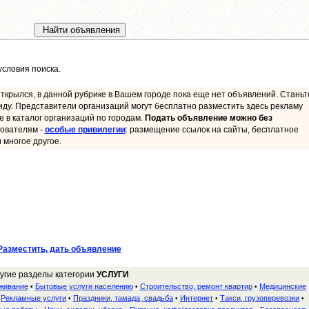
словия поиска.
ткрылся, в данной рубрике в Вашем городе пока еще нет объявлений. Станьт
иду. Представители организаций могут бесплатно разместить здесь рекламу
ие в каталог организаций по городам.
Подать объявление можно без
ователям -
особые привилегии
: размещение ссылок на сайты, бесплатное
 многое другое.
Разместить, дать объявление
угие разделы категории
УСЛУГИ
уживание
Бытовые услуги населению
Строительство, ремонт квартир
Медицинские
•
•
•
Рекламные услуги
Праздники, тамада, свадьба
Интернет
Такси, грузоперевозки
•
•
•
•
•