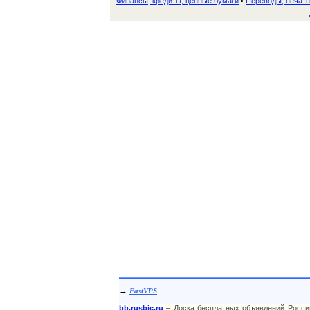
Финансы, кредиты, ценные бумаги
Переводы, печат
•
→
FastVPS
bb.rusbic.ru
– Доска бесплатных объявлений Росси