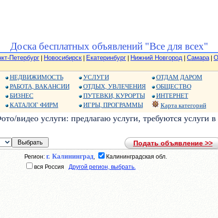
Доска бесплатных объявлений "Все для всех"
нкт-Петербург
Новосибирск
Екатеринбург
Нижний Новгород
Самара
О
|
|
|
|
|
НЕДВИЖИМОСТЬ
УСЛУГИ
ОТДАМ ДАРОМ
РАБОТА, ВАКАНСИИ
ОТДЫХ, УВЛЕЧЕНИЯ
ОБЩЕСТВО
БИЗНЕС
ПУТЕВКИ, КУРОРТЫ
ИНТЕРНЕТ
КАТАЛОГ ФИРМ
ИГРЫ, ПРОГРАММЫ
Карта категорий
то/видео услуги: предлагаю услуги, требуются услуги в
Подать объявление >>
г. Калининград
Регион:
,
Калининградская обл.
вся Россия
Другой регион, выбрать.