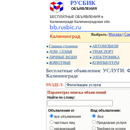
РУСБИК
ОБЪЯВЛЕНИЯ
БЕСПЛАТНЫЕ ОБЪЯВЛЕНИЯ в
Калининграде Калининградская обл.
Выбрать:
Москва
Са
|
Калининград
Главная страница
АВТОМОБИЛИ
ДОМ, СЕМЬЯ
ТРАНСПОРТ
ЛИЧНЫЕ ВЕЩИ
ЭЛЕКТРОНИКА
ЖИВОТНЫЕ
КОМПЬЮТЕРЫ
Бесплатные объявления: УСЛУГИ: Фо
Калининграде
РАЗДЕЛ:
Параметры поиска объявлений
Найти по слову:
Объявления от
Вид объявления:
все объявления
Все
частных лиц
Предлагаю услуги
организаций
Требуются услуги