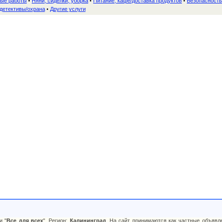
ные работы
Няни, сиделки, уборка
Питание, кафе/доставка продуктов
Безопасность
•
•
•
детективы/охрана
Другие услуги
•
и "
Все для всех
". Регион:
Калининград
. На сайт принимаются как частные объявл