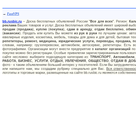
→
FastVPS
bb.rusbic.ru
– Доска бесплатных объявлений России "
Все для всех
". Регион:
Кал
реклама
Ваших товаров и услуг. Доска бесплатных объявлений имеет широкий выбор
продам
(
продажа
),
куплю
(
покупка
),
сдам в аренду
,
отдам бесплатно
,
обме
(
вакансии
). Продать или купить Вы можете
из рук в руки
по лучшим ценам: авто:
ювелирные изделия, косметика, мебель, товары для дома и для детей, бытовая тех
репетиторы, ремонт, медицина, юридические услуги, переводы, продажа, п
словам, например: грузоперевозки, автомобили, автосервис, репетиторы. Есть 
фотографиями. Организации могут внести предприятие в
каталог организаций
по 
покупке можно без регистрации. Особые привилегии зарегистрированным пользоват
сайте несложно: выберите подходящую категорию из:
ТРАНСПОРТ
,
Автомобили
РАБОТА
,
БИЗНЕС
,
УСЛУГИ
,
ОТДЫХ
,
УВЛЕЧЕНИЯ
,
ОБЩЕСТВО
,
ОТДАМ В ДОБ
фото - к таким объявлениям больший интерес у посетителей. Если Вы затрудняетес
или напишите нам, мы создадим рубрику специально для Вас.
Вся ответственно
логотипы и торговые марки, размещенные на сайте bb.rusbic.ru являются собственн