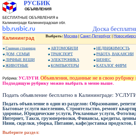
РУСБИК
ОБЪЯВЛЕНИЯ
БЕСПЛАТНЫЕ ОБЪЯВЛЕНИЯ в
Калининграде Калининградская обл.
Доска бесплатн
Выбрать:
Москва
Санкт-Петербург
Новосибирс
|
|
Калининград
Главная страница
АВТОМОБИЛИ
НЕДВИЖИМОСТЬ
ДОМ, СЕМЬЯ
ТРАНСПОРТ
РАБОТА, ВАКАНСИИ
ЛИЧНЫЕ ВЕЩИ
ЭЛЕКТРОНИКА
БИЗНЕС
ЖИВОТНЫЕ
КОМПЬЮТЕРЫ
КАТАЛОГ ФИРМ
Объявления, поданные не в свою рубрик
УСЛУГИ
Рубрика:
.
Подходящую рубрику можно выбрать в меню выше.
Подать объявление бесплатно в Калининграде: УСЛУГ
Подать объявление в один из разделов: Образование, репет
Бытовые услуги населению, Строительство, ремонт квартир
здоровье, Юридические услуги, Рекламные услуги, Фото/виде
Интернет, Такси, грузоперевозки, Финансы, кредиты, ценн
Няни, сиделки, уборка, Питание, кафе/доставка продуктов,
Выберите раздел: