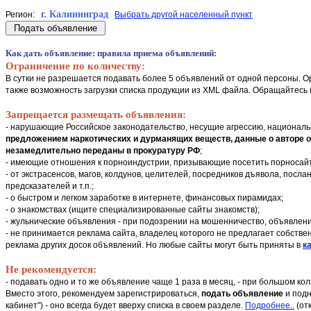
г. Калининград
Регион:
Выбрать другой населенный пункт
Как дать объявление
: правила приема объявлений:
Ограничение по количеству:
В сутки не разрешается подавать более 5 объявлений от одной персоны. О
также возможность загрузки списка продукции из XML файла. Обращайтесь 
Запрещается размещать объявления:
- нарушающие Российское законодательство, несущие агрессию, националь
предложением наркотических и дурманящих веществ, данные о авторе объ
незамедлительно переданы в прокуратуру РФ
;
- имеющие отношения к порноиндустрии, призывающие посетить порносай
- от экстрасенсов, магов, колдунов, целителей, посредников дъявола, послан
предсказателей и т.п.;
- о быстром и легком заработке в интернете, финансовых пирамидах;
- о знакомствах (ищите специализированные сайты знакомств);
- жульнические объявления - при подозрении на мошенничество, объявлени
- не принимается реклама сайта, владелец которого не предлагает собстве
реклама других досок объявлений. Но любые сайты могут быть приняты в
ка
Не рекомендуется:
- подавать одно и то же объявление чаще 1 раза в месяц, - при большом к
Вместо этого, рекомендуем зарегистрироваться,
подать объявление
и подн
кабинет") - оно всегда будет вверху списка в своем разделе.
Подробнее..
(от